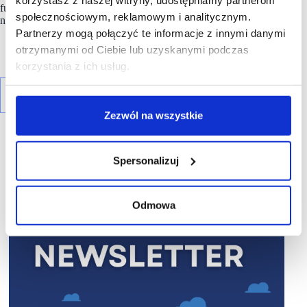
funduszu inwestującego w nieruchomości (REIT) notowanego
społecznościowym, reklamowym i analitycznym.
na giełdzie w Johannesburgu (JSE).
Partnerzy mogą połączyć te informacje z innymi danymi
otrzymanymi od Ciebie lub uzyskanymi podczas
korzystania z ich usług.
Zezwól na wszystkie
Spersonalizuj
R E K L A M A
Odmowa