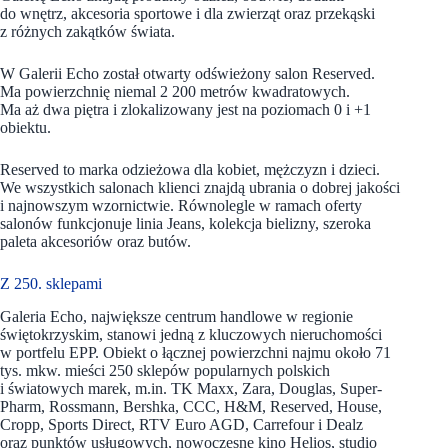
do wnętrz, akcesoria sportowe i dla zwierząt oraz przekąski
z różnych zakątków świata.
W Galerii Echo został otwarty odświeżony salon Reserved.
Ma powierzchnię niemal 2 200 metrów kwadratowych.
Ma aż dwa piętra i zlokalizowany jest na poziomach 0 i +1
obiektu.
Reserved
to marka odzieżowa dla kobiet, mężczyzn i dzieci.
We wszystkich salonach klienci znajdą ubrania o dobrej jakości
i najnowszym wzornictwie. Równolegle w ramach oferty
salonów funkcjonuje linia Jeans, kolekcja bielizny, szeroka
paleta akcesoriów oraz butów.
Z 250. sklepami
Galeria Echo, największe centrum handlowe w regionie
świętokrzyskim, stanowi jedną z kluczowych nieruchomości
w portfelu EPP. Obiekt o łącznej powierzchni najmu około 71
tys. mkw. mieści 250 sklepów popularnych polskich
i światowych marek, m.in. TK Maxx, Zara, Douglas, Super-
Pharm, Rossmann, Bershka, CCC, H&M, Reserved, House,
Cropp, Sports Direct, RTV Euro AGD, Carrefour i Dealz
oraz punktów usługowych, nowoczesne kino Helios, studio