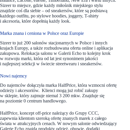
Balance, Lacoste, ellesse, Timberland, New Era i wielu innych.
Sizeer to miejsce, gdzie każdy miłośnik miejskiego stylu
znajdzie coś dla siebie – od sneakersów, które są podstawą
każdego outfitu, po stylowe hoodies, joggery, T-shirty
i akcesoria, które dopełnią każdy look.
Marka znana i ceniona w Polsce oraz Europie
Sizeer to już 200 salonów stacjonarnych w Polsce i innych
krajach Europy, a także rozbudowana oferta online i aplikacja
zakupowa. Relokacja salonu w Galerii Echo to kolejny krok
w rozwoju marki, która od lat jest synonimem jakości
i najlepszej selekcji w świecie streetwearu i sneakersów.
Nowi najemcy
Do najemców dołączyła marka HalfPrice, która wzmocni ofertę
odzieży i akcesoriów. Klienci mogą już robić zakupy
w sklepie, który zajmuje niemal 3 200 mkw. Znajduje się
na poziomie 0 centrum handlowego.
HalfPrice, koncept off-price należący do Grupy CCC,
zapewnia klientom szeroką ofertę znanych marek z całego
świata w atrakcyjnych cenach. W nowym salonie odwiedzający
Galerię Echo znajdą produkty odzież, obuwie, dodatki