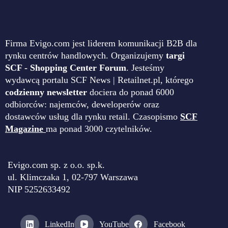
Firma Evigo.com jest liderem komunikacji B2B dla
rynku centrów handlowych. Organizujemy
targi
SCF - Shopping Center Forum
. Jesteśmy
wydawcą portalu SCF News | Retailnet.pl, którego
codzienny newsletter
dociera do ponad 6000
odbiorców: najemców, deweloperów oraz
dostawców usług dla rynku retail. Czasopismo
SCF
Magazine
ma ponad 3000 czytelników.
Evigo.com sp. z o.o. sp.k.
ul. Klimczaka 1, 02-797 Warszawa
NIP 5252633492
LinkedIn
YouTube
Facebook