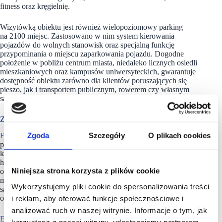
fitness oraz kręgielnię.
Wizytówką obiektu jest również wielopoziomowy parking
na 2100 miejsc. Zastosowano w nim system kierowania
pojazdów do wolnych stanowisk oraz specjalną funkcję
przypominania o miejscu zaparkowania pojazdu. Dogodne
położenie w pobliżu centrum miasta, niedaleko licznych osiedli
mieszkaniowych oraz kampusów uniwersyteckich, gwarantuje
dostępność obiektu zarówno dla klientów poruszających się
pieszo, jak i transportem publicznym, rowerem czy własnym
samochodem.
Z 35 projektami w portfolio
Zgoda
Szczegóły
O plikach cookies
EPP
jest największym zarządcą centrów handlowych w Polsce
pod względem powierzchni najmu (GLA). Portfel,
którym zarządzamy, obejmuje 35 projektów (29 obiektów
handlowych i 6 kompleksów biurowych) o łącznej wartości
Niniejsza strona korzysta z plików cookie
około 2,8 mld euro i powierzchni najmu wynoszącej ponad
milion metrów kwadratowych. Nieruchomości
Wykorzystujemy pliki cookie do spersonalizowania treści
są zlokalizowane w najbardziej atrakcyjnych polskich miastach
o największym popycie konsumenckim i potencjale wzrostu.
i reklam, aby oferować funkcje społecznościowe i
analizować ruch w naszej witrynie. Informacje o tym, jak
EPP
należy do Redefine Properties, drugiego największego
korzystasz z naszej witryny, udostępniamy partnerom