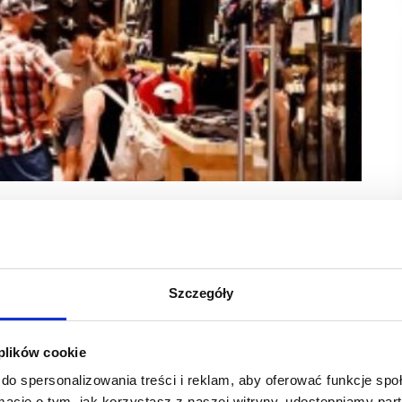
poziomie -1 pasjonaci gór znajdą bogaty asortyment
 EPP jest wystawcą targów
SCF 2024 Fall
, które odbędą
Szczegóły
ozmawiać z Karoliną Tuszyńską, podróżniczką i influencerką,
ączyła ona do grona ambasadorów marki Salewa i obecnie
 plików cookie
do spersonalizowania treści i reklam, aby oferować funkcje sp
ormacje o tym, jak korzystasz z naszej witryny, udostępniamy p