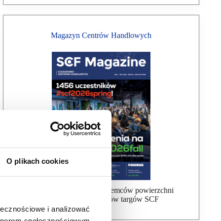
Magazyn Centrów Handlowych
O plikach cookies
Bezpłatna wysyłka dla najemców powierzchni
handlowej, uczestników targów SCF
ołecznościowe i analizować
artnerom społecznościowym,