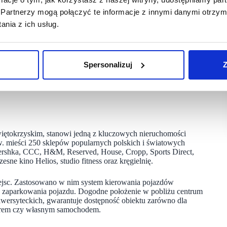
Partnerzy mogą połączyć te informacje z innymi danymi otrzym
eniem w produkcji wysokiej jakości sprzętu oraz odzieży dla
nia z ich usług.
mę dzięki innowacyjnym rozwiązaniom technologicznym
zez alpinistów, wspinaczy, turystów górskich oraz wszystkich
Spersonalizuj
Z
ć i funkcjonalność.
ież, obuwie oraz sprzęt górski, które zaprojektowane są z myślą
więtokrzyskim, stanowi jedną z kluczowych nieruchomości
w. mieści 250 sklepów popularnych polskich i światowych
shka, CCC, H&M, Reserved, House, Cropp, Sports Direct,
e kino Helios, studio fitness oraz kręgielnię.
ejsc. Zastosowano w nim system kierowania pojazdów
u zaparkowania pojazdu. Dogodne położenie w pobliżu centrum
iwersyteckich, gwarantuje dostępność obiektu zarówno dla
owerem czy własnym samochodem.