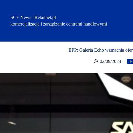
Przejdź
do
treści
SCF News | Retailnet.pl
komercjalizacja i zarządzanie centrami handlowymi
EPP: Galeria Echo wzmacnia ofer
02/09/2024
E