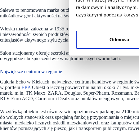
reklamowym i analitycznym. 
Salewa to renomowana marka outdoorowa z długą tradycją i doświadcz
uzyskanymi podczas korzysta
miłośników gór i aktywności na świeżym powietrzu.
Włoska marka, założona w 1935 roku, zyskała międzynarodową reno
i niezawodności swoich produktów. Salewa jest szczególnie ceniona pr
Odmowa
entuzjastów aktywnego stylu życia, którzy cenią sobie najwyższą jakoś
Salon stacjonarny oferuje szeroki asortyment produktów takich jak odz
o wygodzie i bezpieczeństwie w najtrudniejszych warunkach.
Największe centrum w regionie
Galeria Echo w Kielcach, największe centrum handlowe w regionie ś
w portfelu
EPP.
Obiekt o łącznej powierzchni najmu około 71 tys. mk
marek, m.in. TK Maxx, ZARA, Douglas, Super-Pharm, Rossmann, Ber
RTV Euro AGD, Carrefour i Dealz oraz punktów usługowych, nowoczesn
Wizytówką obiektu jest również wielopoziomowy parking na 2100 mi
do wolnych stanowisk oraz specjalną funkcję przypominania o miejsc
miasta, niedaleko licznych osiedli mieszkaniowych oraz kampusów un
klientów poruszających się pieszo, jak i transportem publicznym, r