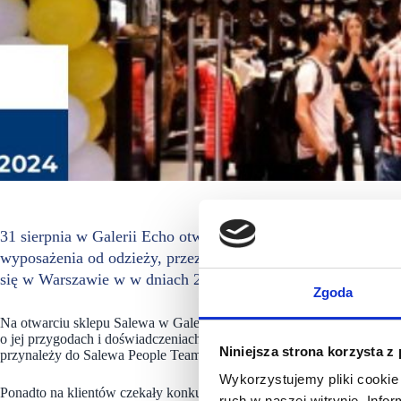
31 sierpnia w Galerii Echo otwarty został Salewa Store. Na 
wyposażenia od odzieży, przez obuwie, akcesoria po sprzęt.
się w Warszawie w w dniach 25-26 września tego roku.
Zgoda
Na otwarciu sklepu Salewa w Galerii Echo w Kielcach można było por
o jej przygodach i doświadczeniach górskich. W marcu 2024 roku doł
Niniejsza strona korzysta z
przynależy do Salewa People Team.
Wykorzystujemy pliki cookie 
Ponadto na klientów czekały konkursy z nagrodami oraz inne atrakcje.
ruch w naszej witrynie. Inf