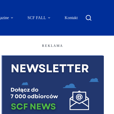
azine
SCF FALL
Kontakt
R E K L A M A