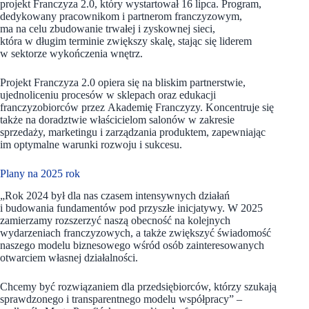
projekt Franczyza 2.0, który wystartował 16 lipca. Program,
dedykowany pracownikom i partnerom franczyzowym,
ma na celu zbudowanie trwałej i zyskownej sieci,
która w długim terminie zwiększy skalę, stając się liderem
w sektorze wykończenia wnętrz.
Projekt Franczyza 2.0 opiera się na bliskim partnerstwie,
ujednoliceniu procesów w sklepach oraz edukacji
franczyzobiorców przez Akademię Franczyzy. Koncentruje się
także na doradztwie właścicielom salonów w zakresie
sprzedaży, marketingu i zarządzania produktem, zapewniając
im optymalne warunki rozwoju i sukcesu.
Plany na 2025 rok
„Rok 2024 był dla nas czasem intensywnych działań
i budowania fundamentów pod przyszłe inicjatywy. W 2025
zamierzamy rozszerzyć naszą obecność na kolejnych
wydarzeniach franczyzowych, a także zwiększyć świadomość
naszego modelu biznesowego wśród osób zainteresowanych
otwarciem własnej działalności.
Chcemy być rozwiązaniem dla przedsiębiorców, którzy szukają
sprawdzonego i transparentnego modelu współpracy” –