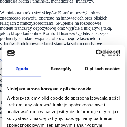
podkreśla Marta Parafińska, menedżer ds. franczyzy.
W minionym roku sieć sklepów Komfort przeżyła okres
znaczącego rozwoju, opartego na innowacjach oraz bliskich
relacjach z franczyzobiorcami. Skupienie na rozbudowie
modelu franczyzy depozytowej oraz wyjście z inicjatywą taką,
jak cykl spotkań online Komfort Business Update, znacząco
podniosły standard wsparcia oferowanego właścicielom
salonów. Podejmowane kroki stanowią solidną podstawę
do dalszej ekspansji w nadchodzących latach.
Z ponad 160. salonami
Zgoda
Szczegóły
O plikach cookies
Sklepy
Komfort S.A
. to wiodąca marka w branży wyposażenia
wnętrz, która od ponad 30 lat jest obecna w Polsce. W swojej
ofercie posiada wszystko, co potrzebne do kompleksowego
urządzenia łazienki, wykończenia podłóg, wyboru drzwi
Niniejsza strona korzysta z plików cookie
oraz zaprojektowania kuchni i innych domowych wnętrz.
Wykorzystujemy pliki cookie do spersonalizowania treści
To profesjonalne usługi i produkty od renomowanych
i reklam, aby oferować funkcje społecznościowe i
producentów. Firma stawia na innowacyjność i nowoczesność,
analizować ruch w naszej witrynie. Informacje o tym, jak
dbając na każdym kroku o satysfakcję swoich klientów
w ponad 160 salonach stacjonarnych i w
sklepie internetowym
.
korzystasz z naszej witryny, udostępniamy partnerom
społecznościowym, reklamowym i analitycznym.