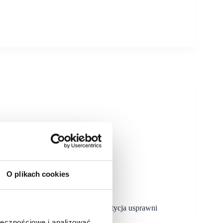
O plikach cookies
 magazynowej w Czatolinie. Inwestycja usprawni
na I kw. 2026 r.
ołecznościowe i analizować