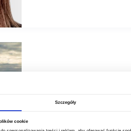
22/12/2025
Komfort
Szczegóły
Sklepy Komfort budują rozwój w oparciu o logistykę
 plików cookie
Marka Komfort pozyskała ponad 30 tys. mkw. powierzchni
logistykę, wesprze rozwój oferty. Otwarcie planowane jest 
do spersonalizowania treści i reklam, aby oferować funkcje sp