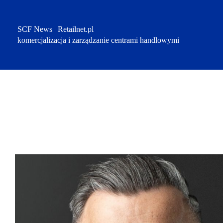
Przejdź
do
treści
SCF News | Retailnet.pl
komercjalizacja i zarządzanie centrami handlowymi