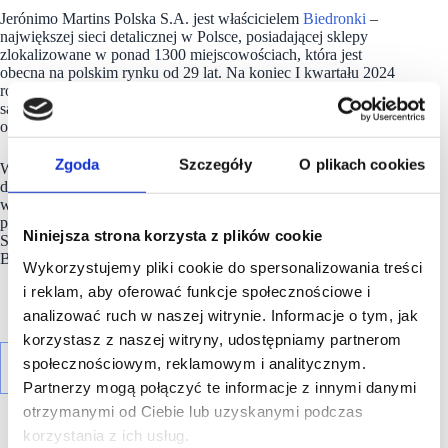
Jerónimo Martins Polska S.A. jest właścicielem
Biedronki
–
największej sieci detalicznej w Polsce, posiadającej sklepy
zlokalizowane w ponad 1300 miejscowościach, która jest
obecna na polskim rynku od 29 lat. Na koniec I kwartału 2024
roku posiadała 3 596 placówek. Filarami strategii firmy
są starannie wyselekcjonowane produkty najwyższej jakości,
oferowane w codziennie niskich cenach.
Zgoda
Szczegóły
O plikach cookies
W 2022 r.
Biedronka
współpracowała z prawie 1400 polskich
dostawców, od których pochodziło ponad 93 proc. produktów
w ofercie sieci. Jerónimo Martins Polska S.A., zatrudniając
ponad 81 tys. osób, jest największym pracodawcą w Polsce.
Niniejsza strona korzysta z plików cookie
Spółka jest partnerem strategicznym Forum Odpowiedzialnego
Biznesu.
Wykorzystujemy pliki cookie do spersonalizowania treści
i reklam, aby oferować funkcje społecznościowe i
analizować ruch w naszej witrynie. Informacje o tym, jak
korzystasz z naszej witryny, udostępniamy partnerom
społecznościowym, reklamowym i analitycznym.
Partnerzy mogą połączyć te informacje z innymi danymi
otrzymanymi od Ciebie lub uzyskanymi podczas
korzystania z ich usług.