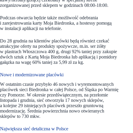
zorganizowanej przed sklepem w godzinach 08:00-18:00.
Podczas otwarcia będzie także możliwość odebrania
i zarejestrowania karty Moja Biedronka, a hostessy pomogą
w instalacji aplikacji na telefonie.
Do 28 grudnia na klientów placówki będą również czekać
atrakcyjne oferty na produkty spożywcze, m.in. ser żółty
w plastrach Włoszczowa 400 g, drugi 92% taniej przy zakupie
dwóch sztuk z Kartą Moja Biedronka lub aplikacją i pomidory
gałązka na wagę 60% taniej za 5,99 zł za kg.
Nowe i modernizowane placówki
W ostatnim czasie przybyło 46 nowych i wyremontowanych
placówek sieci Biedronka w całej Polsce, od Śląska po Warmię
czy Pomorze. W okresie przedświątecznym, na przełomie
listopada i grudnia, sieć otworzyła 17 nowych sklepów,
a kolejne 29 istniejących placówek przeszło gruntowną
modernizację. Średnia powierzchnia nowo otwieranych
sklepów to 730 mkw.
Największa sieć detaliczna w Polsce