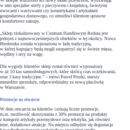
W sklepie wdrożono też nowy układ przestrzeni, wydzielając
w nim specjalne strefy z pieczywem i krajalnicą, świeżymi
owocami i warzywami czy kosmetykami i artykułami
gospodarstwa domowego, co umożliwi klientom sprawne
i komfortowe zakupy.
„Sklep zlokalizowany w Centrum Handlowym Reduta jest
jednym z najnowocześniejszych obiektów w tej okolicy. Nowa
Biedronka została wyposażona w ladę tradycyjną,
w której kupujący będą mogli zaopatrzyć się w świeże mięsa,
wędliny i sery na wagę.
Dla wygody klientów sklep został również wyposażony
w aż 10 kas samoobsługowych, które skrócą czas oczekiwania,
oraz 3 kasy tradycyjne.” – mówi Paweł Pruski, starszy
menedżer sprzedaży, odpowiedzialny za nową placówkę
w Warszawie.
Promocje na otwarcie
W dniu otwarcia na klientów czekają liczne promocje,
m.in. możliwość skorzystania z 30% promocji na produkty
z kategorii artykuły przemysłowe oraz tekstylia, jak również
inne, dodatkowe atrakcje. Na miejscu odbędzie się degustacja
kawy/herbaty/gorącej czekolady w specjalnej strefie