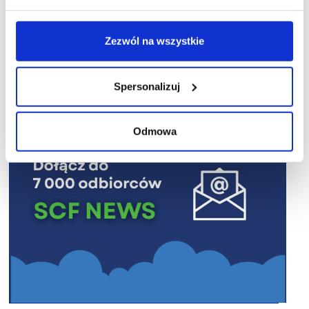
Zezwól na wszystkie
R E K L A M A
Spersonalizuj
Odmowa