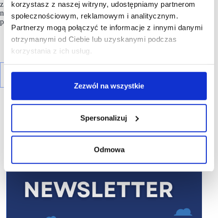
korzystasz z naszej witryny, udostępniamy partnerom
z przykładów na to, jak firmy mogą szybciej wprowadzać
nowe produkty na rynek, redukując koszty produkcji treści”–
społecznościowym, reklamowym i analitycznym.
podsumował Łukasz Dwulit z firmy
Klarna
.
Partnerzy mogą połączyć te informacje z innymi danymi
otrzymanymi od Ciebie lub uzyskanymi podczas
korzystania z ich usług.
Zezwól na wszystkie
Spersonalizuj
R E K L A M A
Odmowa