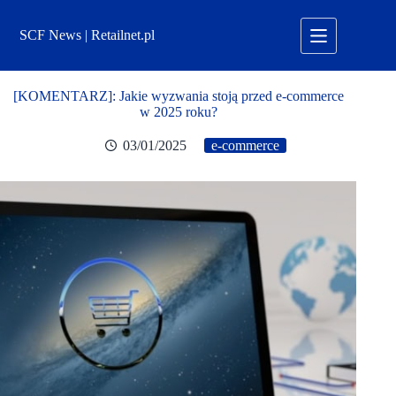
Przejdź
do
SCF News | Retailnet.pl
treści
[KOMENTARZ]: Jakie wyzwania stoją przed e-commerce
w 2025 roku?
03/01/2025
e-commerce