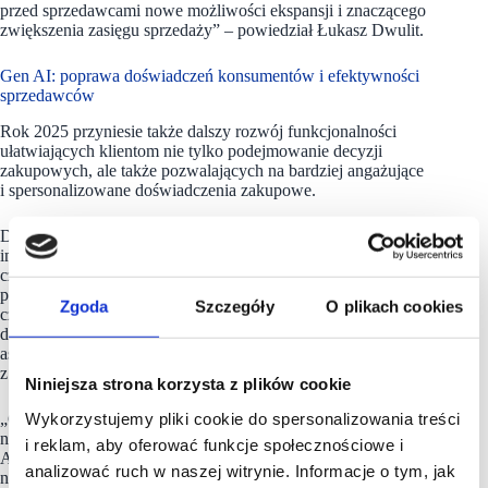
przed sprzedawcami nowe możliwości ekspansji i znaczącego
zwiększenia zasięgu sprzedaży” – powiedział Łukasz Dwulit.
Gen AI: poprawa doświadczeń konsumentów i efektywności
sprzedawców
Rok 2025 przyniesie także dalszy rozwój funkcjonalności
ułatwiających klientom nie tylko podejmowanie decyzji
zakupowych, ale także pozwalających na bardziej angażujące
i spersonalizowane doświadczenia zakupowe.
Dzięki dynamicznemu postępowi generatywnej sztucznej
inteligencji (Gen AI), przedstawiciele branży
e-commerce
coraz
częściej będą korzystać z technologii VR i AR. Wirtualne
przymierzalnie, wizualizacje mebli w domowej przestrzeni
Zgoda
Szczegóły
O plikach cookies
czy interaktywne showroomy ułatwią klientom podejmowanie
decyzji zakupowych, a coraz bardziej naturalni w komunikacji
asystenci AI będą oferować wsparcie przypominające rozmowę
z prawdziwym sprzedawcą.
Niniejsza strona korzysta z plików cookie
Wykorzystujemy pliki cookie do spersonalizowania treści
„Gen AI będzie przynosić coraz więcej korzyści
nie tylko konsumentom, ale również sprzedawcom.
i reklam, aby oferować funkcje społecznościowe i
Automatyczne tworzenie zdjęć, filmów i opisów produktów
analizować ruch w naszej witrynie. Informacje o tym, jak
na podstawie minimalnych danych wejściowych to tylko jeden