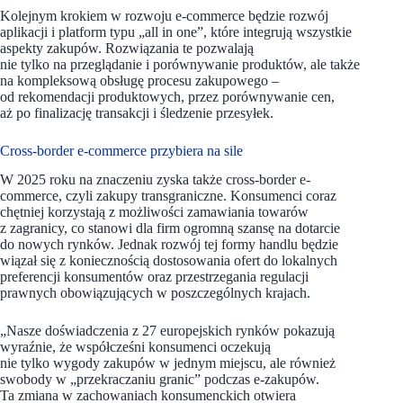
Kolejnym krokiem w rozwoju e-commerce będzie rozwój
aplikacji i platform typu „all in one”, które integrują wszystkie
aspekty zakupów. Rozwiązania te pozwalają
nie tylko na przeglądanie i porównywanie produktów, ale także
na kompleksową obsługę procesu zakupowego –
od rekomendacji produktowych, przez porównywanie cen,
aż po finalizację transakcji i śledzenie przesyłek.
Cross-border e-commerce przybiera na sile
W 2025 roku na znaczeniu zyska także cross-border e-
commerce, czyli zakupy transgraniczne. Konsumenci coraz
chętniej korzystają z możliwości zamawiania towarów
z zagranicy, co stanowi dla firm ogromną szansę na dotarcie
do nowych rynków. Jednak rozwój tej formy handlu będzie
wiązał się z koniecznością dostosowania ofert do lokalnych
preferencji konsumentów oraz przestrzegania regulacji
prawnych obowiązujących w poszczególnych krajach.
„Nasze doświadczenia z 27 europejskich rynków pokazują
wyraźnie, że współcześni konsumenci oczekują
nie tylko wygody zakupów w jednym miejscu, ale również
swobody w „przekraczaniu granic” podczas e-zakupów.
Ta zmiana w zachowaniach konsumenckich otwiera