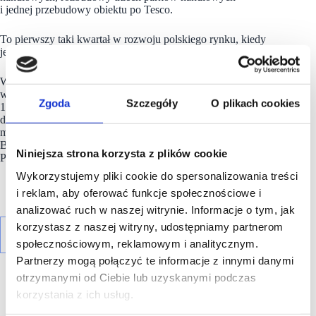
i jednej
przebudowy obiektu po Tesco.
To pierwszy taki kwartał w rozwoju polskiego rynku, kiedy
jeden format całkowicie zdominował nową podaż.
Warto zauważyć, że rynek do tej pory głównie rozwijał się
w oparciu o obiekty, których powierzchnia oscylowała wokół
Zgoda
Szczegóły
O plikach cookies
10 tys. mkw., zaś w tym kwartale oddano do użytku aż trzy
duże
parki handlowe
: BIG Gorzów Wielkopolski (25 tys.
mkw., BIG Shopping Centres), BIG Ostróda (24 tys. mkw.,
BIG Shopping Centers/Acteeum Group) oraz San Park
Niniejsza strona korzysta z plików cookie
Piaseczno w Mysiadle (18 tys. mkw., ED SAN III Sancak).
Wykorzystujemy pliki cookie do spersonalizowania treści
i reklam, aby oferować funkcje społecznościowe i
analizować ruch w naszej witrynie. Informacje o tym, jak
korzystasz z naszej witryny, udostępniamy partnerom
społecznościowym, reklamowym i analitycznym.
Partnerzy mogą połączyć te informacje z innymi danymi
otrzymanymi od Ciebie lub uzyskanymi podczas
korzystania z ich usług.