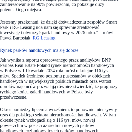
zainteresowanie na 90% powierzchni, co pokazuje duży
potencjał tego miejsca.
Jesteśmy przekonani, że dzięki doświadczeniu zespołów Smart
Park i RG Leasing uda nam się sprawnie zrealizować
inwestycję i otworzyć park handlowy w 2026 roku.” – mówi
Paweł Bartosiak,
RG Leasing
.
Rynek parków handlowych ma się dobrze
Jak wynika z raportu opracowanego przez analityków BNP
Paribas Real Estate Poland rynek nieruchomości handlowych
w Polsce w III kwartale 2024 roku urósł o kolejne 116 tys.
mkw. Spadek średniego poziomu pustostanów w obiektach
handlowych w największych polskich miastach oraz wzrost
obrotów najemców pozwalają również stwierdzić, że prognozy
rychłego końca galerii handlowych w Polsce były
przedwczesne.
Okres pomiędzy lipcem a wrześniem, to ponownie intensywny
czas dla polskiego sektora nieruchomości handlowych. W tym
okresie rynek wzbogacił się o 116 tys. mkw. nowej
powierzchni w postaci aż siedmiu nowych parków
handlowych, rozbudowy trzech parków handlowych