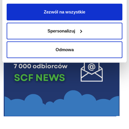
R E K L A M A
Zezwól na wszystkie
Spersonalizuj
Odmowa