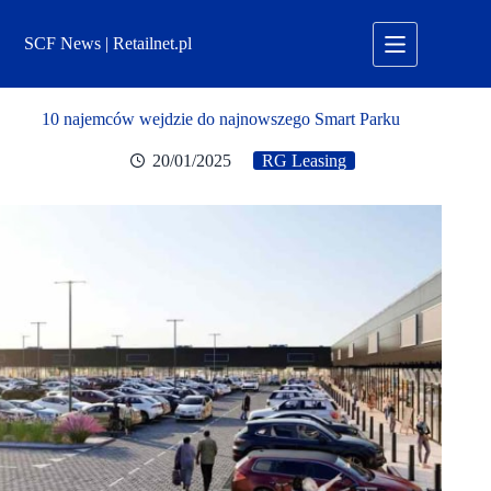
Przejdź
do
SCF News | Retailnet.pl
treści
10 najemców wejdzie do najnowszego Smart Parku
20/01/2025
RG Leasing