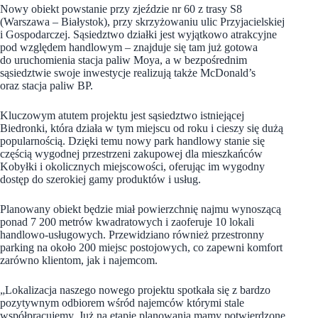
Nowy obiekt powstanie przy zjeździe nr 60 z trasy S8
(Warszawa – Białystok), przy skrzyżowaniu ulic Przyjacielskiej
i Gospodarczej. Sąsiedztwo działki jest wyjątkowo atrakcyjne
pod względem handlowym – znajduje się tam już gotowa
do uruchomienia stacja paliw Moya, a w bezpośrednim
sąsiedztwie swoje inwestycje realizują także McDonald’s
oraz stacja paliw BP.
Kluczowym atutem projektu jest sąsiedztwo istniejącej
Biedronki, która działa w tym miejscu od roku i cieszy się dużą
popularnością. Dzięki temu nowy park handlowy stanie się
częścią wygodnej przestrzeni zakupowej dla mieszkańców
Kobyłki i okolicznych miejscowości, oferując im wygodny
dostęp do szerokiej gamy produktów i usług.
Planowany obiekt będzie miał powierzchnię najmu wynoszącą
ponad 7 200 metrów kwadratowych i zaoferuje 10 lokali
handlowo-usługowych. Przewidziano również przestronny
parking na około 200 miejsc postojowych, co zapewni komfort
zarówno klientom, jak i najemcom.
„Lokalizacja naszego nowego projektu spotkała się z bardzo
pozytywnym odbiorem wśród najemców którymi stale
współpracujemy. Już na etapie planowania mamy potwierdzone