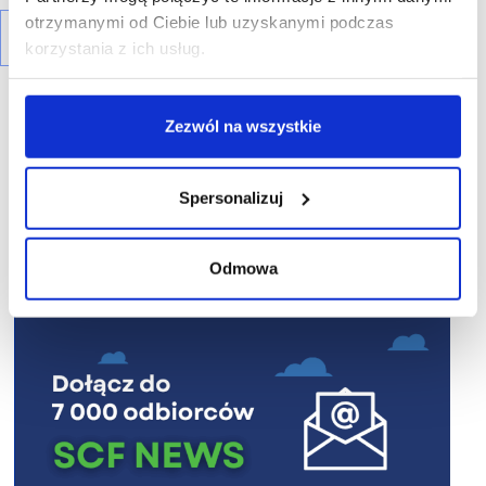
otrzymanymi od Ciebie lub uzyskanymi podczas
korzystania z ich usług.
Zezwól na wszystkie
Spersonalizuj
R E K L A M A
Odmowa