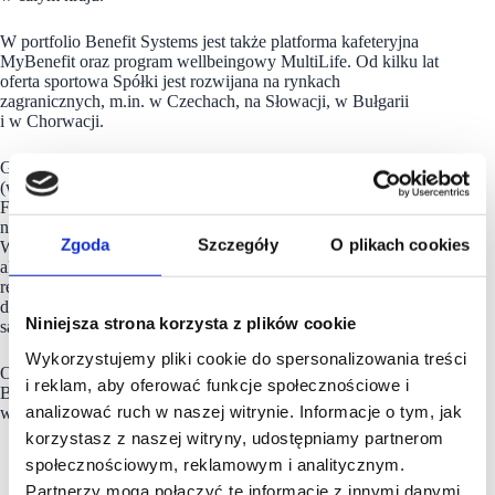
W portfolio Benefit Systems jest także platforma kafeteryjna
MyBenefit oraz program wellbeingowy MultiLife. Od kilku lat
oferta sportowa Spółki jest rozwijana na rynkach
zagranicznych, m.in. w Czechach, na Słowacji, w Bułgarii
i w Chorwacji.
Grupa Benefit Systems jest także operatorem klubów fitness
(w Polsce odpowiada m.in. za sieci: Zdrofit, Fabryka Formy,
FitFabric, Fitness Academy, Good Luck, My Fitness Place;
na pozostałych rynkach zarządza ponad 70 obiektami).
Zgoda
Szczegóły
O plikach cookies
Ważnym obszarem działań Benefit Systems jest promowanie
aktywnego stylu życia na każdym jego etapie, dlatego spółka
realizuje inicjatywy wspierające aktywność fizyczną dzieci,
dorosłych oraz seniorów. Cele te realizowane
Niniejsza strona korzysta z plików cookie
są m.in. przez Fundację MultiSport.
Wykorzystujemy pliki cookie do spersonalizowania treści
Od 2018 roku
Benefit Systems
jest częścią globalnej inicjatywy
i reklam, aby oferować funkcje społecznościowe i
B Corp, zrzeszającej spółki działające i angażujące się
analizować ruch w naszej witrynie. Informacje o tym, jak
w rozwiązywanie najważniejszych problemów społecznych.
korzystasz z naszej witryny, udostępniamy partnerom
społecznościowym, reklamowym i analitycznym.
Partnerzy mogą połączyć te informacje z innymi danymi