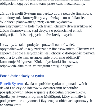
obligacje mogą być emitowane przez czas nieoznaczony.
„Grupa Benefit Systems ma bardzo dobrą pozycję finansową,
a miniony rok skończyliśmy z gotówką netto na bilansie.
W obliczu planowanego zwiększenia wydatków
inwestycyjnych w kolejnych latach, chcemy dywersyfikować
źródła finansowania, stąd decyzja o potencjalnej emisji
obligacji, obok istniejących umów kredytowych.
Liczymy, że takie podejście pozwoli nam również
optymalizować koszty związane z finansowaniem. Chcemy też
zapewnić sobie elastyczność, jeśli chodzi o dostępność różnych
opcji, a to daje nam ustanowienie programu obligacji” –
komentuje Małgorzata Kloka, dyrektorki finansowa,
odpowiedzialna m.in. za program emisji obligacji.
Ponad dwie dekady na rynku
Benefit Systems
działa na polskim rynku od ponad dwóch
dekad i należy do liderów w dostarczaniu benefitów
pozapłacowych, które wspierają dobrostan pracowników.
Spółka jest twórcą Programu MultiSport, który umożliwia
podejmowanie aktywności fizycznej w obiektach sportowych
w całym kraju.