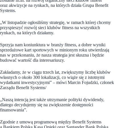
zostanie m.in. na rozwój organiczny sieci klubów fitness
oraz akwizycje na rynkach, na których działa Grupa Benefit
Systems.
„W listopadzie ogłosiliśmy strategię, w ramach której chcemy
przyspieszyć rozwój sieci klubów fitness na wszystkich
rynkach, na których działamy.
Sprzyja nam koniunktura w branży fitness, a dobre wyniki
sprzedażowe kart sportowych w minionym roku utwierdzają
nas w przekonaniu, że nasza strategia jest słuszna i będzie
budować wartość dla interesariuszy.
Zakładamy, że w ciągu trzech lat, zwiększymy liczbę klubów
własnych o około 300 lokalizacji, co wiąże się z istotnymi
wydatkami inwestycyjnymi” – mówi Marcin Fojudzki, członek
Zarządu Benefit Systems/
„Naszą intencją jest także utrzymanie polityki dywidendy,
dlatego decydujemy się na zwiększenie dostępności
finansowania”.
Zgodnie z umową programową między Benefit Systems
a Bankiem Polska Kasa Opieki oraz Santander Bank Polska,