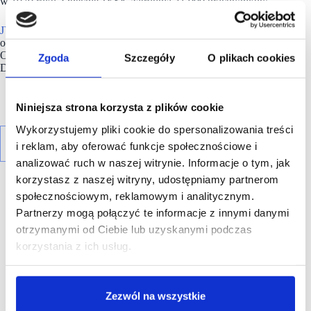
w 1979 roku. Obecnie JYSK zatrudnia 31 000 pracowników.
JYSK
jest częścią rodzinnej grupy Lars Larsen, której łączny
obrót w roku obrotowym 2023/24 wyniósł 48,0 mld DKK.
Obrót JYSK w roku obrotowym 2023/24 wyniósł 41,4 mld
Zgoda
Szczegóły
O plikach cookies
DKK.
Niniejsza strona korzysta z plików cookie
Wykorzystujemy pliki cookie do spersonalizowania treści
i reklam, aby oferować funkcje społecznościowe i
analizować ruch w naszej witrynie. Informacje o tym, jak
korzystasz z naszej witryny, udostępniamy partnerom
społecznościowym, reklamowym i analitycznym.
Partnerzy mogą połączyć te informacje z innymi danymi
otrzymanymi od Ciebie lub uzyskanymi podczas
korzystania z ich usług.
R E K L A M A
Zezwól na wszystkie