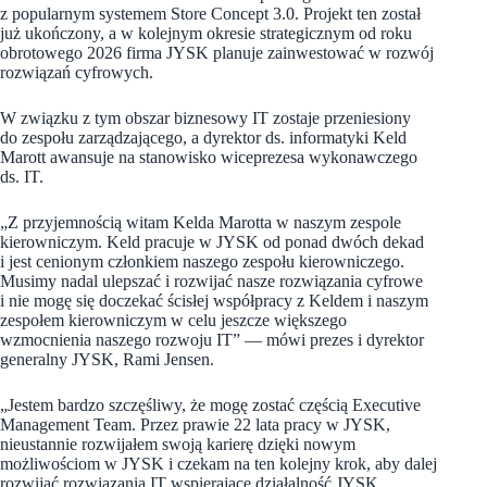
z popularnym systemem Store Concept 3.0. Projekt ten został
już ukończony, a w kolejnym okresie strategicznym od roku
obrotowego 2026 firma JYSK planuje zainwestować w rozwój
rozwiązań cyfrowych.
W związku z tym obszar biznesowy IT zostaje przeniesiony
do zespołu zarządzającego, a dyrektor ds. informatyki Keld
Marott awansuje na stanowisko wiceprezesa wykonawczego
ds. IT.
„Z przyjemnością witam Kelda Marotta w naszym zespole
kierowniczym. Keld pracuje w JYSK od ponad dwóch dekad
i jest cenionym członkiem naszego zespołu kierowniczego.
Musimy nadal ulepszać i rozwijać nasze rozwiązania cyfrowe
i nie mogę się doczekać ścisłej współpracy z Keldem i naszym
zespołem kierowniczym w celu jeszcze większego
wzmocnienia naszego rozwoju IT” — mówi prezes i dyrektor
generalny JYSK, Rami Jensen.
„Jestem bardzo szczęśliwy, że mogę zostać częścią Executive
Management Team. Przez prawie 22 lata pracy w JYSK,
nieustannie rozwijałem swoją karierę dzięki nowym
możliwościom w JYSK i czekam na ten kolejny krok, aby dalej
rozwijać rozwiązania IT wspierające działalność JYSK