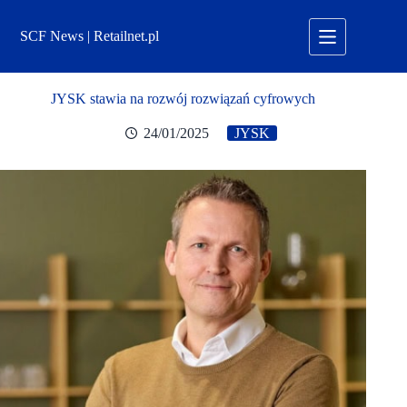
Przejdź
do
SCF News | Retailnet.pl
treści
JYSK stawia na rozwój rozwiązań cyfrowych
24/01/2025
JYSK