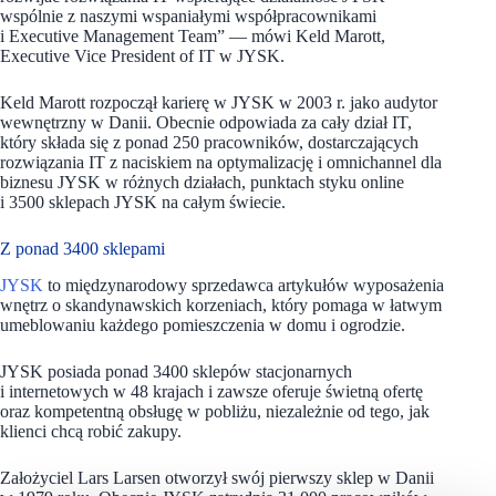
wspólnie z naszymi wspaniałymi współpracownikami
i Executive Management Team” — mówi Keld Marott,
Executive Vice President of IT w JYSK.
Keld Marott rozpoczął karierę w JYSK w 2003 r. jako audytor
wewnętrzny w Danii. Obecnie odpowiada za cały dział IT,
który składa się z ponad 250 pracowników, dostarczających
rozwiązania IT z naciskiem na optymalizację i omnichannel dla
biznesu JYSK w różnych działach, punktach styku online
i 3500 sklepach JYSK na całym świecie.
Z ponad 3400
s
klepami
JYSK
to międzynarodowy sprzedawca artykułów wyposażenia
wnętrz o skandynawskich korzeniach, który pomaga w łatwym
umeblowaniu każdego pomieszczenia w domu i ogrodzie.
JYSK posiada ponad 3400 sklepów stacjonarnych
i internetowych w 48 krajach i zawsze oferuje świetną ofertę
oraz kompetentną obsługę w pobliżu, niezależnie od tego, jak
klienci chcą robić zakupy.
Założyciel Lars Larsen otworzył swój pierwszy sklep w Danii