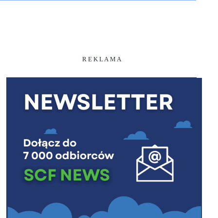
R E K L A M A