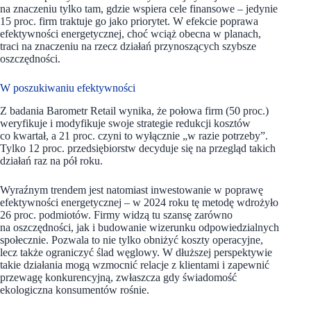
na znaczeniu tylko tam, gdzie wspiera cele finansowe – jedynie
15 proc. firm traktuje go jako priorytet. W efekcie poprawa
efektywności energetycznej, choć wciąż obecna w planach,
traci na znaczeniu na rzecz działań przynoszących szybsze
oszczędności.
W poszukiwaniu efektywności
Z badania Barometr Retail wynika, że połowa firm (50 proc.)
weryfikuje i modyfikuje swoje strategie redukcji kosztów
co kwartał, a 21 proc. czyni to wyłącznie „w razie potrzeby”.
Tylko 12 proc. przedsiębiorstw decyduje się na przegląd takich
działań raz na pół roku.
Wyraźnym trendem jest natomiast inwestowanie w poprawę
efektywności energetycznej – w 2024 roku tę metodę wdrożyło
26 proc. podmiotów. Firmy widzą tu szansę zarówno
na oszczędności, jak i budowanie wizerunku odpowiedzialnych
społecznie.
Pozwala to nie tylko obniżyć koszty operacyjne,
lecz także ograniczyć ślad węglowy. W dłuższej perspektywie
takie działania mogą wzmocnić relacje z klientami i zapewnić
przewagę konkurencyjną, zwłaszcza gdy świadomość
ekologiczna konsumentów rośnie.