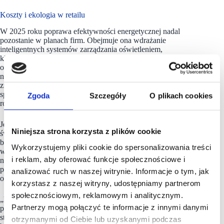
Koszty i ekologia w retailu
W 2025 roku poprawa efektywności energetycznej nadal
pozostanie w planach firm. Obejmuje ona wdrażanie
inteligentnych systemów zarządzania oświetleniem,
klimatyzacją i wentylacją, a także wykorzystywanie
odnawialnych źródeł energii oraz wymianę urządzeń
na energooszczędne. Jednak, zgodnie z danymi z raportu,
znaczenie tej strategii dla obniżenia kosztów operacyjnych
spadło – w 2024 roku wynosiło 26 proc., podczas gdy w tym
Zgoda
Szczegóły
O plikach cookies
roku planuje ją stosować jedynie 15 proc. firm.
Jednocześnie, 12 proc. respondentów dostrzega w rosnącej
Niniejsza strona korzysta z plików cookie
świadomości ekologicznej klientów szansę rozwoju. Co drugi
badany skupia się natomiast na wykorzystaniu analizy danych
Wykorzystujemy pliki cookie do spersonalizowania treści
w prognozowaniu trendów dla branży retail. Te dane wskazują
i reklam, aby oferować funkcje społecznościowe i
na dynamiczną ewolucję priorytetów. Firmy coraz częściej
postrzegają redukcję kosztów i zrównoważony rozwój jako
analizować ruch w naszej witrynie. Informacje o tym, jak
obszary wymagające równoległego doskonalenia.
korzystasz z naszej witryny, udostępniamy partnerom
społecznościowym, reklamowym i analitycznym.
„Dane z naszego Barometru Retail pokazują, że polskie
Partnerzy mogą połączyć te informacje z innymi danymi
przedsiębiorstwa z branży handlowej przywiązują wciąż
stosunkowo małą wagę do inicjatyw ekologicznych. Zyskiwać
otrzymanymi od Ciebie lub uzyskanymi podczas