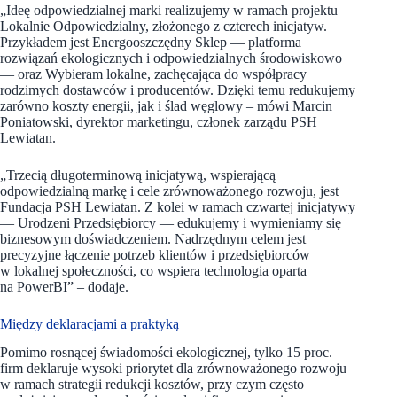
„Ideę odpowiedzialnej marki realizujemy w ramach projektu
Lokalnie Odpowiedzialny, złożonego z czterech inicjatyw.
Przykładem jest Energooszczędny Sklep — platforma
rozwiązań ekologicznych i odpowiedzialnych środowiskowo
— oraz Wybieram lokalne, zachęcająca do współpracy
rodzimych dostawców i producentów. Dzięki temu redukujemy
zarówno koszty energii, jak i ślad węglowy – mówi Marcin
Poniatowski, dyrektor marketingu, członek zarządu PSH
Lewiatan.
„Trzecią długoterminową inicjatywą, wspierającą
odpowiedzialną markę i cele zrównoważonego rozwoju, jest
Fundacja PSH Lewiatan. Z kolei w ramach czwartej inicjatywy
— Urodzeni Przedsiębiorcy — edukujemy i wymieniamy się
biznesowym doświadczeniem. Nadrzędnym celem jest
precyzyjne łączenie potrzeb klientów i przedsiębiorców
w lokalnej społeczności, co wspiera technologia oparta
na PowerBI” – dodaje.
Między deklaracjami a praktyką
Pomimo rosnącej świadomości ekologicznej, tylko 15 proc.
firm deklaruje wysoki priorytet dla zrównoważonego rozwoju
w ramach strategii redukcji kosztów, przy czym często