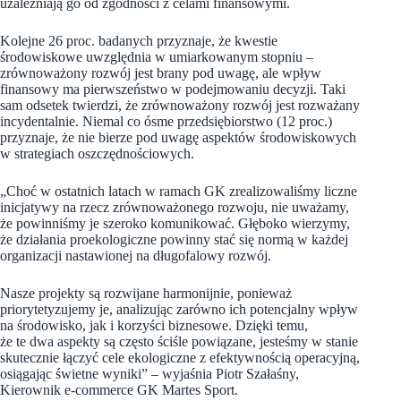
uzależniają go od zgodności z celami finansowymi.
Kolejne 26 proc. badanych przyznaje, że kwestie
środowiskowe uwzględnia w umiarkowanym stopniu –
zrównoważony rozwój jest brany pod uwagę, ale wpływ
finansowy ma pierwszeństwo w podejmowaniu decyzji. Taki
sam odsetek twierdzi, że zrównoważony rozwój jest rozważany
incydentalnie. Niemal co ósme przedsiębiorstwo (12 proc.)
przyznaje, że nie bierze pod uwagę aspektów środowiskowych
w strategiach oszczędnościowych.
„Choć w ostatnich latach w ramach GK zrealizowaliśmy liczne
inicjatywy na rzecz zrównoważonego rozwoju, nie uważamy,
że powinniśmy je szeroko komunikować. Głęboko wierzymy,
że działania proekologiczne powinny stać się normą w każdej
organizacji nastawionej na długofalowy rozwój.
Nasze projekty są rozwijane harmonijnie, ponieważ
priorytetyzujemy je, analizując zarówno ich potencjalny wpływ
na środowisko, jak i korzyści biznesowe. Dzięki temu,
że te dwa aspekty są często ściśle powiązane, jesteśmy w stanie
skutecznie łączyć cele ekologiczne z efektywnością operacyjną,
osiągając świetne wyniki” –
wyjaśnia Piotr Szałaśny,
Kierownik e-commerce GK Martes Sport.