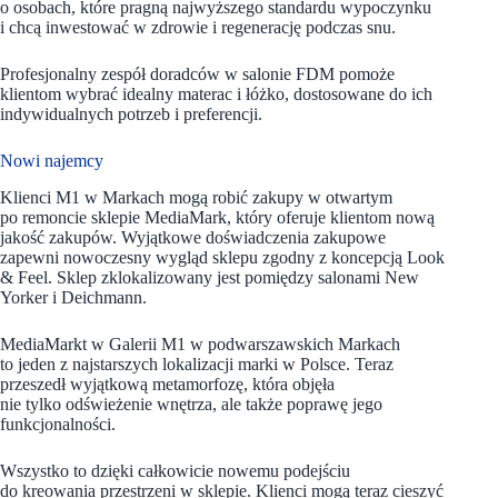
o osobach, które pragną najwyższego standardu wypoczynku
i chcą inwestować w zdrowie i regenerację podczas snu.
Profesjonalny zespół doradców w salonie FDM pomoże
klientom wybrać idealny materac i łóżko, dostosowane do ich
indywidualnych potrzeb i preferencji.
Nowi najemcy
Klienci M1 w Markach mogą robić zakupy w otwartym
po remoncie sklepie MediaMark, który oferuje klientom nową
jakość zakupów. Wyjątkowe doświadczenia zakupowe
zapewni nowoczesny wygląd sklepu zgodny z koncepcją Look
& Feel. Sklep zklokalizowany jest pomiędzy salonami New
Yorker i Deichmann.
MediaMarkt w Galerii M1 w podwarszawskich Markach
to jeden z najstarszych lokalizacji marki w Polsce. Teraz
przeszedł wyjątkową metamorfozę, która objęła
nie tylko odświeżenie wnętrza, ale także poprawę jego
funkcjonalności.
Wszystko to dzięki całkowicie nowemu podejściu
do kreowania przestrzeni w sklepie. Klienci mogą teraz cieszyć