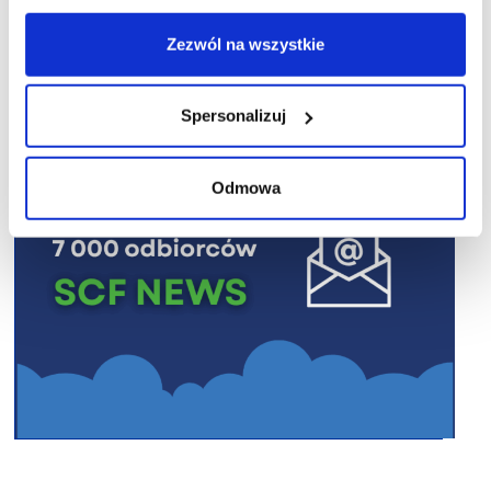
R E K L A M A
Zezwól na wszystkie
Spersonalizuj
Odmowa