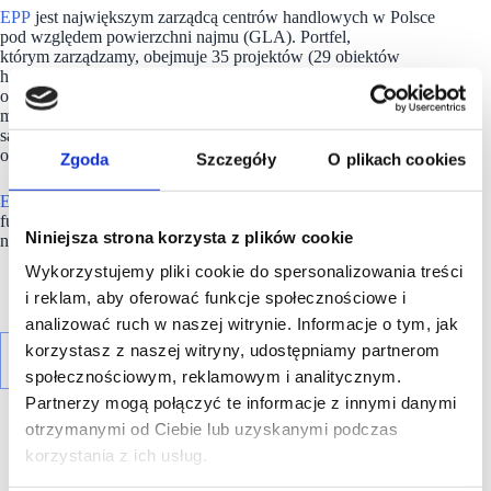
EPP
jest największym zarządcą centrów handlowych w Polsce
pod względem powierzchni najmu (GLA). Portfel,
którym zarządzamy, obejmuje 35 projektów (29 obiektów
handlowych i 6 kompleksów biurowych) o łącznej wartości
około 2,8 mld euro i powierzchni najmu wynoszącej ponad
milion metrów kwadratowych. Nieruchomości
są zlokalizowane w najbardziej atrakcyjnych polskich miastach
o największym popycie konsumenckim i potencjale wzrostu.
Zgoda
Szczegóły
O plikach cookies
EPP
należy do Redefine Properties, drugiego największego
funduszu inwestującego w nieruchomości (REIT) notowanego
Niniejsza strona korzysta z plików cookie
na giełdzie w Johannesburgu (JSE).
Wykorzystujemy pliki cookie do spersonalizowania treści
i reklam, aby oferować funkcje społecznościowe i
analizować ruch w naszej witrynie. Informacje o tym, jak
korzystasz z naszej witryny, udostępniamy partnerom
społecznościowym, reklamowym i analitycznym.
Partnerzy mogą połączyć te informacje z innymi danymi
otrzymanymi od Ciebie lub uzyskanymi podczas
korzystania z ich usług.