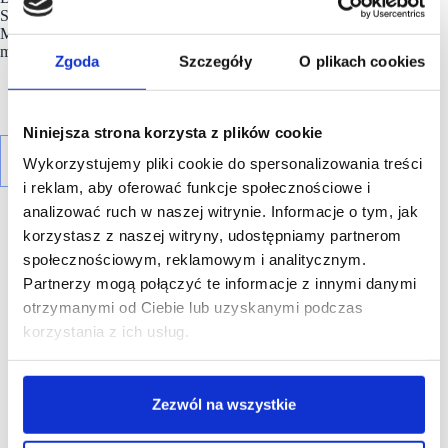
Sinsay, Martes Sport, Pepco, Dealz, Smyk, CCC, Deichmann,
Maxi Zoo, Jysk, Action, Tedi, KiK czy Empik, a także
mniejsze firmy o regionalnym zasięgu.
Zgoda
Szczegóły
O plikach cookies
Niniejsza strona korzysta z plików cookie
Wykorzystujemy pliki cookie do spersonalizowania treści
i reklam, aby oferować funkcje społecznościowe i
analizować ruch w naszej witrynie. Informacje o tym, jak
korzystasz z naszej witryny, udostępniamy partnerom
społecznościowym, reklamowym i analitycznym.
Partnerzy mogą połączyć te informacje z innymi danymi
otrzymanymi od Ciebie lub uzyskanymi podczas
R E K L A M A
korzystania z ich usług.
Zezwól na wszystkie