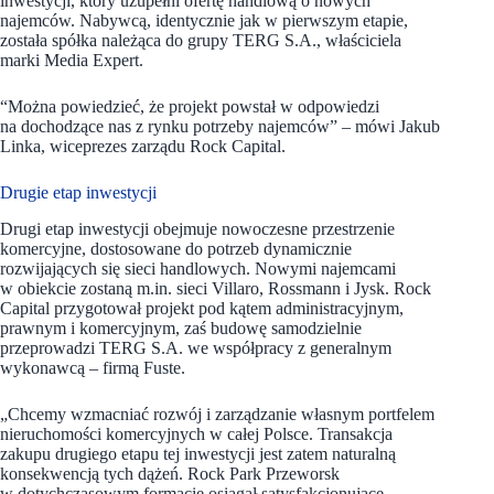
inwestycji, który uzupełni ofertę handlową o nowych
najemców. Nabywcą, identycznie jak w pierwszym etapie,
została spółka należąca do grupy TERG S.A., właściciela
marki Media Expert.
“Można powiedzieć, że projekt powstał w odpowiedzi
na dochodzące nas z rynku potrzeby najemców” – mówi Jakub
Linka, wiceprezes zarządu Rock Capital.
Drugie etap inwestycji
Drugi etap inwestycji obejmuje nowoczesne przestrzenie
komercyjne, dostosowane do potrzeb dynamicznie
rozwijających się sieci handlowych. Nowymi najemcami
w obiekcie zostaną m.in. sieci Villaro, Rossmann i Jysk. Rock
Capital przygotował projekt pod kątem administracyjnym,
prawnym i komercyjnym, zaś budowę samodzielnie
przeprowadzi TERG S.A. we współpracy z generalnym
wykonawcą – firmą Fuste.
„Chcemy wzmacniać rozwój i zarządzanie własnym portfelem
nieruchomości komercyjnych w całej Polsce. Transakcja
zakupu drugiego etapu tej inwestycji jest zatem naturalną
konsekwencją tych dążeń. Rock Park Przeworsk
w dotychczasowym formacie osiągał satysfakcjonujące