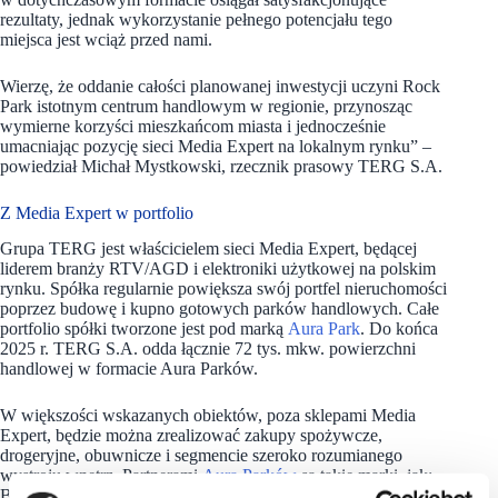
rezultaty, jednak wykorzystanie pełnego potencjału tego
miejsca jest wciąż przed nami.
Wierzę, że oddanie całości planowanej inwestycji uczyni Rock
Park istotnym centrum handlowym w regionie, przynosząc
wymierne korzyści mieszkańcom miasta i jednocześnie
umacniając pozycję sieci Media Expert na lokalnym rynku” –
powiedział Michał Mystkowski, rzecznik prasowy TERG S.A.
Z Media Expert w portfolio
Grupa TERG jest właścicielem sieci Media Expert, będącej
liderem branży RTV/AGD i elektroniki użytkowej na polskim
rynku. Spółka regularnie powiększa swój portfel nieruchomości
poprzez budowę i kupno gotowych parków handlowych. Całe
portfolio spółki tworzone jest pod marką
Aura Park
. Do końca
2025 r. TERG S.A. odda łącznie 72 tys. mkw. powierzchni
handlowej w formacie Aura Parków.
W większości wskazanych obiektów, poza sklepami Media
Expert, będzie można zrealizować zakupy spożywcze,
drogeryjne, obuwnicze i segmencie szeroko rozumianego
wystroju wnętrz. Partnerami
Aura Parków
są takie marki, jak:
Biedronka, Lidl, Rossmann, DM Drogerie Markt, Hebe,