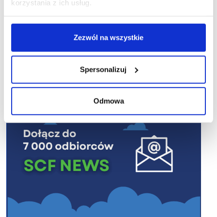
korzystania z ich usług.
Zezwól na wszystkie
R E K L A M A
Spersonalizuj
Odmowa