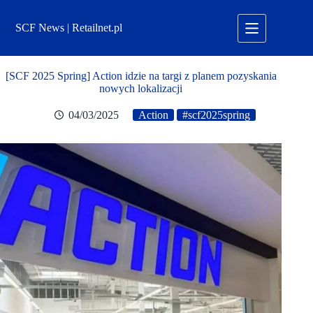
Przejdź
do
SCF News | Retailnet.pl
treści
[SCF 2025 Spring] Action idzie na targi z planem pozyskania
nowych lokalizacji
04/03/2025
Action
#scf2025spring