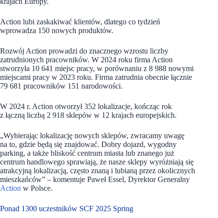
krajach Europy.
Action lubi zaskakiwać klientów, dlatego co tydzień
wprowadza 150 nowych produktów.
Rozwój Action prowadzi do znacznego wzrostu liczby
zatrudnionych pracowników. W 2024 roku firma Action
stworzyła 10 641 miejsc pracy, w porównaniu z 8 988 nowymi
miejscami pracy w 2023 roku. Firma zatrudnia obecnie łącznie
79 681 pracowników 151 narodowości.
W 2024 r. Action otworzył 352 lokalizacje, kończąc rok
z łączną liczbą 2 918 sklepów w 12 krajach europejskich.
„Wybierając lokalizację nowych sklepów, zwracamy uwagę
na to, gdzie będą się znajdować. Dobry dojazd, wygodny
parking, a także bliskość centrum miasta lub znanego już
centrum handlowego sprawiają, że nasze sklepy wyróżniają się
atrakcyjną lokalizacją, często znaną i lubianą przez okolicznych
mieszkańców”
–
komentuje Paweł Essel, Dyrektor Generalny
Action
w Polsce.
Ponad 1300 uczestników SCF 2025 Spring