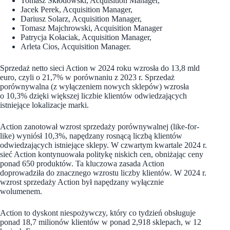
Tomasz Skłodowski, Acquisition Manager,
Jacek Perek, Acquisition Manager,
Dariusz Solarz, Acquisition Manager,
Tomasz Majchrowski, Acquisition Manager
Patrycja Kołaciak, Acquisition Manager,
Arleta Cios, Acquisition Manager.
Sprzedaż netto sieci Action w 2024 roku wzrosła do 13,8 mld
euro, czyli o 21,7% w porównaniu z 2023 r. Sprzedaż
porównywalna (z wyłączeniem nowych sklepów) wzrosła
o 10,3% dzięki większej liczbie klientów odwiedzających
istniejące lokalizacje marki.
Action zanotował wzrost sprzedaży porównywalnej (like-for-
like) wyniósł 10,3%, napędzany rosnącą liczbą klientów
odwiedzających istniejące sklepy. W czwartym kwartale 2024 r.
sieć Action kontynuowała politykę niskich cen, obniżając ceny
ponad 650 produktów. Ta kluczowa zasada Action
doprowadziła do znacznego wzrostu liczby klientów. W 2024 r.
wzrost sprzedaży Action był napędzany wyłącznie
wolumenem.
Action to dyskont niespożywczy, który co tydzień obsługuje
ponad 18,7 milionów klientów w ponad 2,918 sklepach, w 12