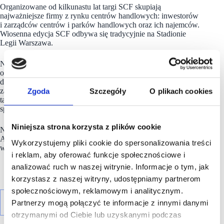
Organizowane od kilkunastu lat targi SCF skupiają
najważniejsze firmy z rynku centrów handlowych: inwestorów
i zarządców centrów i parków handlowych oraz ich najemców.
Wiosenna edycja SCF odbywa się tradycyjnie na Stadionie
Legii Warszawa.
Nieodłącznym elementem Forum są zawsze: targi, konferencje
oraz business networking. Wszyscy uczestnicy mają dostęp
do systemu umawiania spotkań, który pozwala im dokładnie
zaplanować dwa targowe dni. Podczas poprzedniej edycji
Zgoda
Szczegóły
O plikach cookies
targów dzięki systemowi umówiono ponad dwadzieścia tysięcy
spotkań biznesowych.
Niniejsza strona korzysta z plików cookie
Na zakończenie pierwszego dnia targów odbędzie się
Afterparty, w klubie BANK, przy ulicy Mazowieckiej. Wezmą
Wykorzystujemy pliki cookie do spersonalizowania treści
w nim udział wszyscy uczestnicy VIP.
i reklam, aby oferować funkcje społecznościowe i
analizować ruch w naszej witrynie. Informacje o tym, jak
korzystasz z naszej witryny, udostępniamy partnerom
społecznościowym, reklamowym i analitycznym.
Partnerzy mogą połączyć te informacje z innymi danymi
otrzymanymi od Ciebie lub uzyskanymi podczas