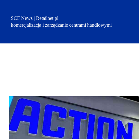
Przejdź
do
treści
SCF News | Retailnet.pl
komercjalizacja i zarządzanie centrami handlowymi