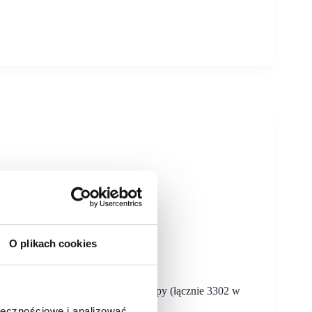
O plikach cookies
L o 4,9%. Sieć otworzyła 384 sklepy (łącznie 3302 w
ołecznościowe i analizować