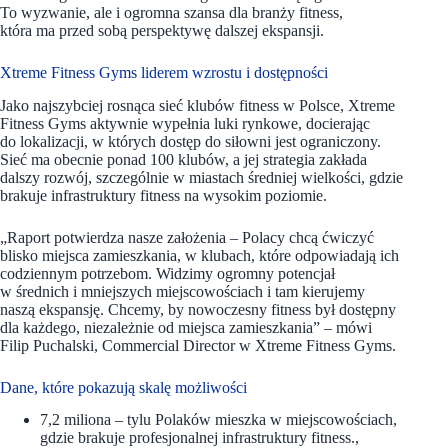
To wyzwanie, ale i ogromna szansa dla branży fitness,
która ma przed sobą perspektywę dalszej ekspansji.
Xtreme Fitness Gyms liderem wzrostu i dostępności
Jako najszybciej rosnąca sieć klubów fitness w Polsce, Xtreme
Fitness Gyms aktywnie wypełnia luki rynkowe, docierając
do lokalizacji, w których dostęp do siłowni jest ograniczony.
Sieć ma obecnie ponad 100 klubów, a jej strategia zakłada
dalszy rozwój, szczególnie w miastach średniej wielkości, gdzie
brakuje infrastruktury fitness na wysokim poziomie.
„Raport potwierdza nasze założenia – Polacy chcą ćwiczyć
blisko miejsca zamieszkania, w klubach, które odpowiadają ich
codziennym potrzebom. Widzimy ogromny potencjał
w średnich i mniejszych miejscowościach i tam kierujemy
naszą ekspansję. Chcemy, by nowoczesny fitness był dostępny
dla każdego, niezależnie od miejsca zamieszkania” – mówi
Filip Puchalski, Commercial Director w Xtreme Fitness Gyms.
Dane, które pokazują skalę możliwości
7,2 miliona – tylu Polaków mieszka w miejscowościach,
gdzie brakuje profesjonalnej infrastruktury fitness.,