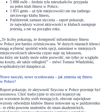
5 888 osób – średnio tylu mieszkańców przypada
na jeden klub fitness w Polsce,
1 855 gmin – aż tyle miejscowości nie ma żadnego
sieciowego klubu fitness,
Październik zamiast stycznia – raport pokazuje,
że największy wzrost aktywności w klubach następuje
jesienią, a nie na początku roku.
„Te liczby pokazują, że dostępność infrastruktury fitness
w Polsce jest bardzo zróżnicowana. W dużych miastach klienci
mogą wybierać spośród wielu opcji, natomiast w mniejszych
miejscowościach siłownia często staje się luksusem,
na który nie każdy może sobie pozwolić, nie tylko ze względu
na koszty, ale także odległość”
– mówi Tomasz Władziński,
współzałożyciel dataplace.ai.
Nowe nawyki, nowe oczekiwania – jak zmienia się fitness
w Polsce?
Raport pokazuje, że aktywność fizyczna w Polsce przestaje być
sezonowa. Choć tradycyjnie to styczeń kojarzył się
ze wzrostem liczby osób trenujących, obecnie największe
wzrosty odwiedzin klubów fitness notowane są w październiku
– to efekt powrotu studentów do miast akademickich,