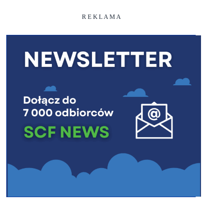
R E K L A M A