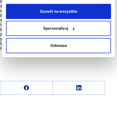
Każdy obiekt dostarcza swoim klubowiczom nielimitowany
dostęp do nowoczesnych stref, opiekę Instruktora Klubu,
zajęcia fitness w cenie karnetu, aplikację na telefon i platformę
Zezwól na wszystkie
treningową VOD, autorskie koncepty treningowe oraz sprzęt
renomowanych światowych producentów. Wysoka jakość
świadczonych usług zapewniła
Xtreme Fitness
wiele
Spersonalizuj
branżowych wyróżnień, w tym tytuł Dobra Marka 2023
przyznawany na podstawie badań konsumenckich
prowadzonych przez Dział Badań i Analiz Rynku Grupy
Media Press czy certyfikat członkowski Polskiej Organizacji
Odmowa
Franczyzodawców.