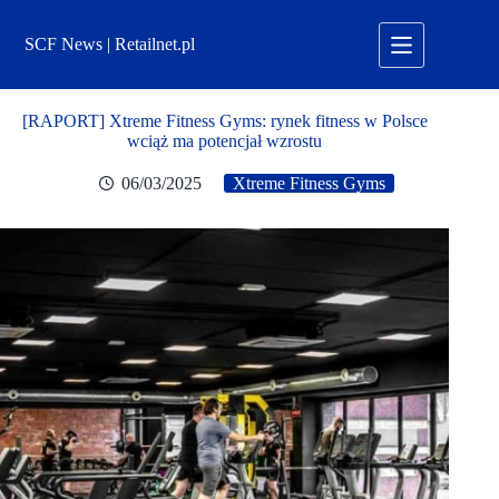
Przejdź
do
SCF News | Retailnet.pl
treści
[RAPORT] Xtreme Fitness Gyms: rynek fitness w Polsce
wciąż ma potencjał wzrostu
06/03/2025
Xtreme Fitness Gyms