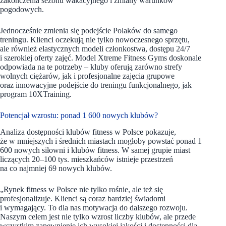
zakończenia sezonu wakacyjnego i zmiany warunków
pogodowych.
Jednocześnie zmienia się podejście Polaków do samego
treningu. Klienci oczekują nie tylko nowoczesnego sprzętu,
ale również elastycznych modeli członkostwa, dostępu 24/7
i szerokiej oferty zajęć. Model Xtreme Fitness Gyms doskonale
odpowiada na te potrzeby – kluby oferują zarówno strefy
wolnych ciężarów, jak i profesjonalne zajęcia grupowe
oraz innowacyjne podejście do treningu funkcjonalnego, jak
program 10XTraining.
Potencjał wzrostu: ponad 1 600 nowych klubów?
Analiza dostępności klubów fitness w Polsce pokazuje,
że w mniejszych i średnich miastach mogłoby powstać ponad 1
600 nowych siłowni i klubów fitness. W samej grupie miast
liczących 20–100 tys. mieszkańców istnieje przestrzeń
na co najmniej 69 nowych klubów.
„Rynek fitness w Polsce nie tylko rośnie, ale też się
profesjonalizuje. Klienci są coraz bardziej świadomi
i wymagający. To dla nas motywacja do dalszego rozwoju.
Naszym celem jest nie tylko wzrost liczby klubów, ale przede
wszystkim zapewnienie ich wysokiej jakości i dostępności dla