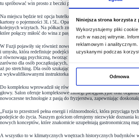
tu spróbować win prosto z beczki przed zakupem.
Na miejscu będzie też opcja butelkowania wina. Dbając o ekologię sk
Niniejsza strona korzysta z
kartony o pojemności 3L i 5L. Opakowania są płatne tylko jednorazow
kolejnych wizytach. Na półkach znajdą się też wina butelkowane impor
Wykorzystujemy pliki cookie 
które połączy miłość do wina z pasją do opowieści o jego produkcji.
ruch w naszej witrynie. Inf
reklamowym i analitycznym. 
W Fuzji pojawiły się również nowe koncepty z sektora fitness oraz bea
i umysłu, która redefiniuje podejście do ruchu, oferując kompleksowe 
uzyskanymi podczas korzysta
z równowagą psychiczną, tworząc wspierającą społeczność pasjonatów 
zarówno dla osób początkujących, jak i zaawansowanych. Są to dynami
aż po stretching. Dla osób szukających bardziej indywidualnego podejś
z wykwalifikowanymi instruktorkami.
Odmowa
Do kompleksu wprowadził się również Éclat Hair – nowoczesny salon fr
głowy. Salon oferuje kompleksowe zabiegi pielęgnacyjne oraz organizuj
nowoczesne technologie z pasją do fryzjerstwa, zapewniając doskonałą
„Fuzja to przestrzeń pełna energii i różnorodności, która przyciąga t
podejście do życia. Naszym gościom oferujemy niezwykłe doznania kul
nowych konceptów, które znakomicie uzupełniają gastronomiczną map
A wszystko to w klimatycznych wnętrzach historycznych budynków w