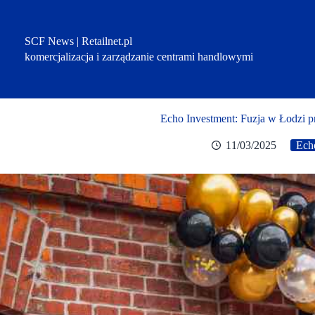
Przejdź
do
treści
SCF News | Retailnet.pl
komercjalizacja i zarządzanie centrami handlowymi
Echo Investment: Fuzja w Łodzi 
11/03/2025
Ech