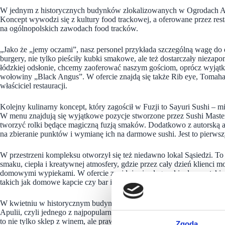
W jednym z historycznych budynków zlokalizowanych w Ogrodach Ann
Koncept wywodzi się z kultury food trackowej, a oferowane przez rest
na ogólnopolskich zawodach food tracków.
„Jako że „jemy oczami”, nasz personel przykłada szczególną wagę do 
burgery, nie tylko pieściły kubki smakowe, ale też dostarczały nie
łódzkiej odsłonie, chcemy zaoferować naszym gościom, oprócz wyjąt
wołowiny „Black Angus”. W ofercie znajdą się także Rib eye, Tomaha
właściciel restauracji.
Kolejny kulinarny koncept, który zagościł w Fuzji to Sayuri Sushi – 
W menu znajdują się wyjątkowe pozycje stworzone przez Sushi Mastera,
tworzyć rolki będące magiczną fuzją smaków. Dodatkowo z autorską a
na zbieranie punktów i wymianę ich na darmowe sushi. Jest to pierwsz
W przestrzeni kompleksu otworzył się też niedawno lokal Sąsiedzi. To p
smaku, ciepła i kreatywnej atmosfery, gdzie przez cały dzień klienci 
domowymi wypiekami. W ofercie znajdują się eleganckie desery, takie 
takich jak domowe kapcie czy bar inspirowany domową kuchnią sprawia
W kwietniu w historycznym budynku z czerwonej cegły otworzy się Casa
Apulii, czyli jednego z najpopularniejszych regionów winiarskich – z
to nie tylko sklep z winem, ale prawdziwa podróż smakowa, oferująca
Zgoda