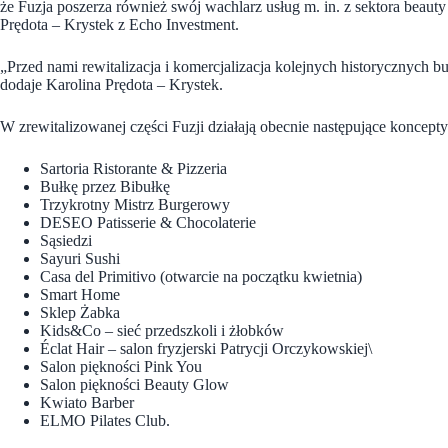
że Fuzja poszerza również swój wachlarz usług m. in. z sektora beaut
Prędota – Krystek z Echo Investment.
„Przed nami rewitalizacja i komercjalizacja kolejnych historycznych
dodaje Karolina Prędota – Krystek.
W zrewitalizowanej części Fuzji działają obecnie następujące koncepty
Sartoria Ristorante & Pizzeria
Bułkę przez Bibułkę
Trzykrotny Mistrz Burgerowy
DESEO Patisserie & Chocolaterie
Sąsiedzi
Sayuri Sushi
Casa del Primitivo (otwarcie na początku kwietnia)
Smart Home
Sklep Żabka
Kids&Co – sieć przedszkoli i żłobków
Éclat Hair – salon fryzjerski Patrycji Orczykowskiej\
Salon piękności Pink You
Salon piękności Beauty Glow
Kwiato Barber
ELMO Pilates Club.