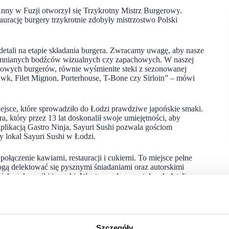
y w Fuzji otworzył się Trzykrotny Mistrz Burgerowy.
aurację burgery trzykrotnie zdobyły mistrzostwo Polski
detali na etapie składania burgera. Zwracamy uwagę, aby nasze
zapomnianych bodźców wizualnych czy zapachowych. W naszej
kowych burgerów, równie wyśmienite steki z sezonowanej
wk, Filet Mignon, Porterhouse, T-Bone czy Sirloin” – mówi
miejsce, które sprowadziło do Łodzi prawdziwe japońskie smaki.
 który przez 13 lat doskonalił swoje umiejętności, aby
plikacją Gastro Ninja, Sayuri Sushi pozwala gościom
y lokal Sayuri Sushi w Łodzi.
ołączenie kawiarni, restauracji i cukierni. To miejsce pełne
mogą delektować się pysznymi śniadaniami oraz autorskimi
jak makaroniki i mochi. Wnętrze pełne przytulnych detali,
, że klienci czują się tu jak w domu.
 del Primitivo – winiarnia, która przeniesie gości do włoskiej
arówno we Włoszech jak i na świecie. Casa del Primitivo
 jedynie wina z własnej winnicy. Goście będą mogli
Szczegóły