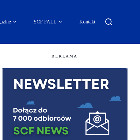
azine
SCF FALL
Kontakt
R E K L A M A