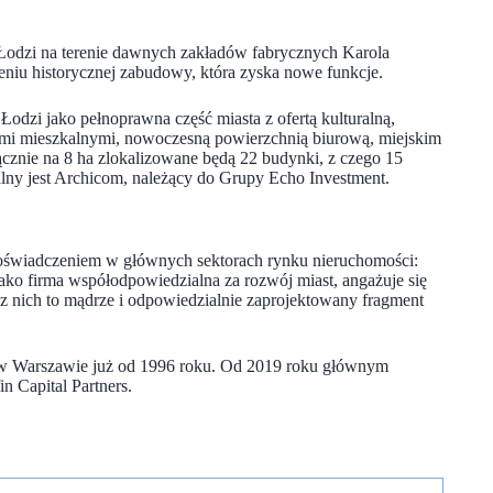
Łodzi na terenie dawnych zakładów fabrycznych Karola
eniu historycznej zabudowy, która zyska nowe funkcje.
odzi jako pełnoprawna część miasta z ofertą kulturalną,
mi mieszkalnymi, nowoczesną powierzchnią biurową, miejskim
cznie na 8 ha zlokalizowane będą 22 budynki, z czego 15
alny jest Archicom, należący do Grupy Echo Investment.
oświadczeniem w głównych sektorach rynku nieruchomości:
 firma współodpowiedzialna za rozwój miast, angażuje się
y z nich to mądrze i odpowiedzialnie zaprojektowany fragment
 w Warszawie już od 1996 roku. Od 2019 roku głównym
n Capital Partners.