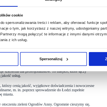
lep zapewnia własne opakowania – butelki o pojemności 1L lub
 plików cookie
o, także można je używać wielokrotnie i uzupełniać przy
towane z winnicy Lomartire. Casa del Primitivo to miejsce,
do spersonalizowania treści i reklam, aby oferować funkcje sp
ormacje o tym, jak korzystasz z naszej witryny, udostępniamy p
Partnerzy mogą połączyć te informacje z innymi danymi otrzym
uty. ELMO Pilates Club – to holistyczna przestrzeń dla ciała
podejście do wellness. Filozofia ELMO łączy troskę o ciało
nia z ich usług.
zdrowego stylu życia. Oferuje zajęcia na reformerach,
czne treningi wzmacniające przez zajęcia mobility
cia dostępne będą także treningi personalne
Spersonalizuj
Z
yzjerski, który specjalizuje się w pielęgnacji włosów i skóry
e szkolenia dla profesjonalistów. To miejsce, które łączy
 jakość usług.
ych, którzy cenią jakość, wyjątkowe doświadczenia i nowoczesne
inarne, m. in. poprzez sprowadzenie do Łodzi zupełnie
ę miasta.
 otoczeniu zieleni Ogrodów Anny. Ogromnie cieszymy się,