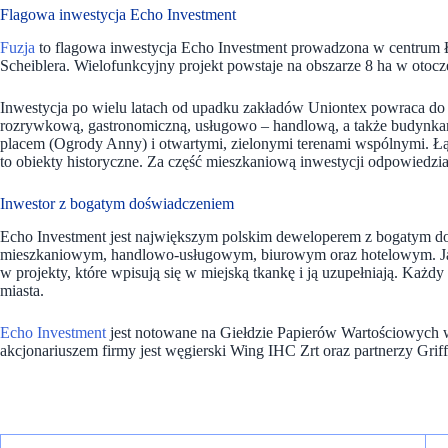
Flagowa inwestycja Echo Investment
Fuzja
to flagowa inwestycja Echo Investment prowadzona w centrum 
Scheiblera. Wielofunkcyjny projekt powstaje na obszarze 8 ha w otocz
Inwestycja po wielu latach od upadku zakładów Uniontex powraca do Ł
rozrywkową, gastronomiczną, usługowo – handlową, a także budynka
placem (Ogrody Anny) i otwartymi, zielonymi terenami wspólnymi. Łą
to obiekty historyczne. Za część mieszkaniową inwestycji odpowiedzi
Inwestor z bogatym doświadczeniem
Echo Investment
jest największym polskim deweloperem z bogatym d
mieszkaniowym, handlowo-usługowym, biurowym oraz hotelowym. Jako
w projekty, które wpisują się w miejską tkankę i ją uzupełniają. Każd
miasta.
Echo Investment
jest notowane na Giełdzie Papierów Wartościowych
akcjonariuszem firmy jest węgierski Wing IHC Zrt oraz partnerzy Griffi