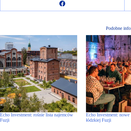
Podobne info
Echo Investment: rośnie lista najemców
Echo Investment: nowe 
Fuzji
łódzkiej Fuzji