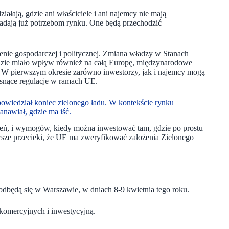
ałają, gdzie ani właściciele i ani najemcy nie mają
wiadają już potrzebom rynku. One będą przechodzić
enie gospodarczej i politycznej. Zmiana władzy w Stanach
ędzie miało wpływ również na całą Europę, międzynarodowe
. W pierwszym okresie zarówno inwestorzy, jak i najemcy mogą
rosnące regulacje w ramach UE.
owiedział koniec zielonego ładu. W kontekście rynku
anawiał, gdzie ma iść.
trzeń, i wymogów, kiedy można inwestować tam, gdzie po prostu
sze przecieki, że UE ma zweryfikować założenia Zielonego
 odbędą się w Warszawie, w dniach 8-9 kwietnia tego roku.
 komercyjnych i inwestycyjną.