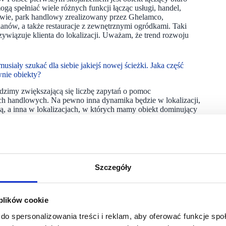
ogą spełniać wiele różnych funkcji łącząc usługi, handel,
owie, park handlowy zrealizowany przez Ghelamco,
anów, a także restauracje z zewnętrznymi ogródkami. Taki
wiązuje klienta do lokalizacji. Uważam, że trend rozwoju
siały szukać dla siebie jakiejś nowej ścieżki. Jaka część
wnie obiekty?
idzimy zwiększającą się liczbę zapytań o pomoc
ach handlowych. Na pewno inna dynamika będzie w lokalizacji,
ją, a inna w lokalizacjach, w których mamy obiekt dominujący
odążają za trendami lub sami je tworzą. Docelowo, w dłuższym
le mają wystarczająco powierzchni do wprowadzenia
Szczegóły
 galerii w mniejszych miastach, dla których tego rodzaju zmiana
ędzie.
 plików cookie
izacjach, gdzie obiekty konkurują o tą samą grupę klientów.
aśnie odpowiedzią na spadający footfall i obroty. Galerie
do spersonalizowania treści i reklam, aby oferować funkcje sp
u na inne oczekiwania klienta, a ulepszania te będą dotyczyły