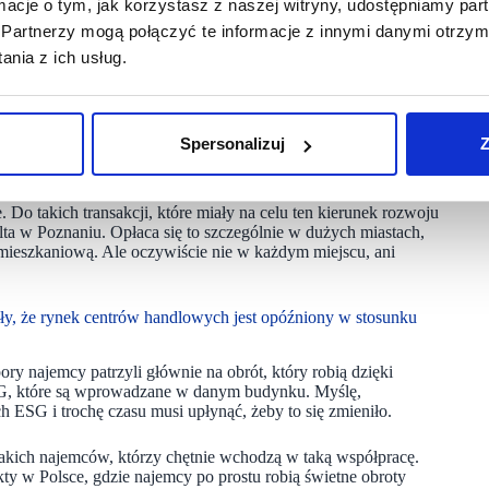
ormacje o tym, jak korzystasz z naszej witryny, udostępniamy p
lizacja czy przebudowa musi być zgodna z wytycznymi ESG,
Partnerzy mogą połączyć te informacje z innymi danymi otrzym
 Poza CAPEX-em właściciel musi rozważyć, jaki przychód
 są w stanie płacić czynszu, w wysokości którą płacą najemcy
nia z ich usług.
 mogą się nie spiąć na poziomie finansowym.
na korzyść rynku. Jeżeli dołożymy do tego problemy
knąć, a w miejsce byłych galerii powstaną na przykład osiedla
Spersonalizuj
Z
 mogą mieć dużo większą wartość jako działki pod mieszkania,
 Do takich transakcji, które miały na celu ten kierunek rozwoju
ta w Poznaniu. Opłaca się to szczególnie w dużych miastach,
 mieszkaniową. Ale oczywiście nie w każdym miejscu, ani
ły, że rynek centrów handlowych jest opóźniony w stosunku
ory najemcy patrzyli głównie na obrót, który robią dzięki
ESG, które są wprowadzane w danym budynku. Myślę,
h ESG i trochę czasu musi upłynąć, żeby to się zmieniło.
takich najemców, którzy chętnie wchodzą w taką współpracę.
kty w Polsce, gdzie najemcy po prostu robią świetne obroty