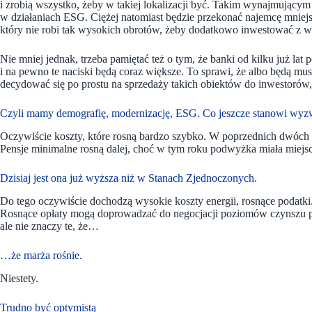
i zrobią wszystko, żeby w takiej lokalizacji być. Takim wynajmującym
w działaniach ESG. Ciężej natomiast będzie przekonać najemcę mniejs
który nie robi tak wysokich obrotów, żeby dodatkowo inwestować z wł
Nie mniej jednak, trzeba pamiętać też o tym, że banki od kilku już l
i na pewno te naciski będą coraz większe. To sprawi, że albo będą musi
decydować się po prostu na sprzedaży takich obiektów do inwestorów
Czyli mamy demografię, modernizację, ESG. Co jeszcze stanowi wyz
Oczywiście koszty, które rosną bardzo szybko. W poprzednich dwóch l
Pensje minimalne rosną dalej, choć w tym roku podwyżka miała miejsce
Dzisiaj jest ona już wyższa niż w Stanach Zjednoczonych.
Do tego oczywiście dochodzą wysokie koszty energii, rosnące podatki. 
Rosnące opłaty mogą doprowadzać do negocjacji poziomów czynszu prz
ale nie znaczy te, że…
…że marża rośnie.
Niestety.
Trudno być optymistą