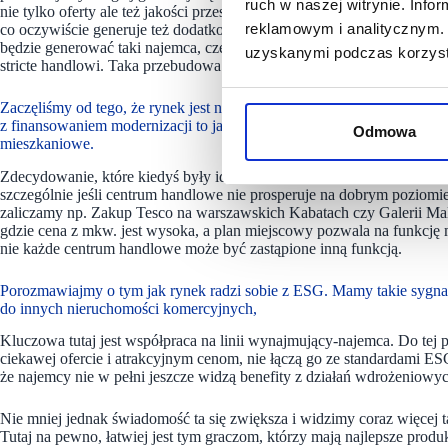
ruch w naszej witrynie. Inf
nie tylko oferty ale też jakości przestrzeni. Dodatkowo, taka rewita
reklamowym i analitycznym. 
co oczywiście generuje też dodatkowe koszty na poziomie CAPEX-u.
będzie generować taki najemca, często najemcy z sektora rozrywki nie
uzyskanymi podczas korzysta
stricte handlowi. Taka przebudowa może być wyzwaniem, gdyż liczby
Zaczęliśmy od tego, że rynek jest nasycony, że demografia nie działa 
z finansowaniem modernizacji to jakaś część rynku może po prostu zni
Odmowa
mieszkaniowe.
Zdecydowanie, które kiedyś były idealne pod centra handlowe, dzisiaj
szczególnie jeśli centrum handlowe nie prosperuje na dobrym poziomie.
zaliczamy np. Zakup Tesco na warszawskich Kabatach czy Galerii Mal
gdzie cena z mkw. jest wysoka, a plan miejscowy pozwala na funkcję
nie każde centrum handlowe może być zastąpione inną funkcją.
Porozmawiajmy o tym jak rynek radzi sobie z ESG. Mamy takie sygna
do innych nieruchomości komercyjnych,
Kluczowa tutaj jest współpraca na linii wynajmujący-najemca. Do tej p
ciekawej ofercie i atrakcyjnym cenom, nie łączą go ze standardami 
że najemcy nie w pełni jeszcze widzą benefity z działań wdrożeniowyc
Nie mniej jednak świadomość ta się zwiększa i widzimy coraz więcej 
Tutaj na pewno, łatwiej jest tym graczom, którzy mają najlepsze produ