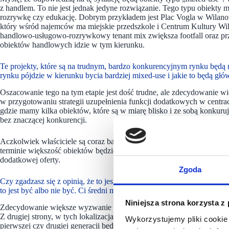
z handlem. To nie jest jednak jedyne rozwiązanie. Tego typu obiekty m
rozrywkę czy edukację. Dobrym przykładem jest Plac Vogla w Wilan
który wśród najemców ma miejskie przedszkole i Centrum Kultury Wil
handlowo-usługowo-rozrywkowy tenant mix zwiększa footfall oraz przy
obiektów handlowych idzie w tym kierunku.
Te projekty, które są na trudnym, bardzo konkurencyjnym rynku będą mu
rynku pójdzie w kierunku bycia bardziej mixed-use i jakie to będą głó
Oszacowanie tego na tym etapie jest dość trudne, ale zdecydowanie w
w przygotowaniu strategii uzupełnienia funkcji dodatkowych w centr
gdzie mamy kilka obiektów, które są w miarę blisko i ze sobą konkuru
bez znaczącej konkurencji.
Aczkolwiek właściciele są coraz bardziej świadomi i coraz częściej p
terminie większość obiektów będzie oferować funkcje dodatkowe, o i
dodatkowej oferty.
Zgoda
Czy zgadzasz się z opinią, że to jest największe wyzwanie dla średnich
to jest być albo nie być. Ci średni muszą to zrobić, bo inaczej ich nie b
Niniejsza strona korzysta z
Zdecydowanie większe wyzwanie będą mieć właściciele centrów w lokal
Z drugiej strony, w tych lokalizacjach ta dywersyfikacja funkcji jest wł
Wykorzystujemy pliki cookie 
pierwszej czy drugiej generacji będą wymagały tych ulepszeń ze względ