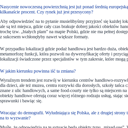
Nasycenie nowoczesną powierzchnią jest już ponad średnią europejską
kilkanaście procent. Czy rynek już jest przesycony?
Aby odpowiedzieć na to pytanie musielibyśmy przyjrzeć się każdej lok
ale są też miejsca, gdzie cały czas brakuje dobrej jakości obiektów 
trochę tzw. „białych plam” na mapie Polski, gdzie nie ma pełnej dostęp
z sukcesem wchłonęłyby nawet większe formaty.
W przypadku lokalizacji gdzie podaż handlowa jest bardzo duża, obiek
metamorfozę funkcji, która pozwoli na dywersyfikację oferty i przycią
lokalizacji świadczone przez specjalistów w tym zakresie, które mo
W jakim kierunku powinna iść ta zmiana?
Wyraźnym trendem jest rozwój w kierunku centrów handlowo-rozrywko
dla dzieci, ale też muzea, centra rozrywki dla dorosłych, szkoły tańca c
znane z ulic handlowych, a same food-courty nie tylko są miejscem n
obiekty handlowe oferują coraz więcej różnego rodzaju usług, stając si
sprawunki i bawiąc się.
Wracając do demografii. Wyludniająca się Polska, ale z drugiej strony 
na to wyzwanie?
Myślę, że odpowiedzią na tę sytuację będą obiekty typu „mixed-use”. 