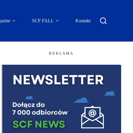
azine
SCF FALL
Kontakt
R E K L A M A