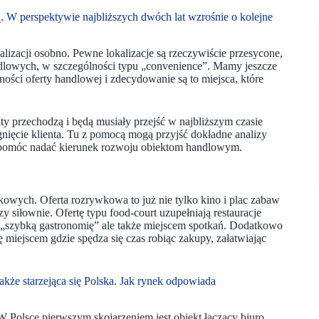
. W perspektywie najbliższych dwóch lat wzrośnie o kolejne
alizacji osobno. Pewne lokalizacje są rzeczywiście przesycone,
handlowych, w szczególności typu „convenience”. Mamy jeszcze
ności oferty handlowej i zdecydowanie są to miejsca, które
ty przechodzą i będą musiały przejść w najbliższym czasie
gnięcie klienta. Tu z pomocą mogą przyjść dokładne analizy
gą pomóc nadać kierunek rozwoju obiektom handlowym.
wych. Oferta rozrywkowa to już nie tylko kino i plac zabaw
zy siłownie. Ofertę typu food-court uzupełniają restauracje
a „szybką gastronomię” ale także miejscem spotkań. Dodatkowo
ę miejscem gdzie spędza się czas robiąc zakupy, załatwiając
także starzejąca się Polska. Jak rynek odpowiada
W Polsce pierwszym skojarzeniem jest obiekt łączący biuro