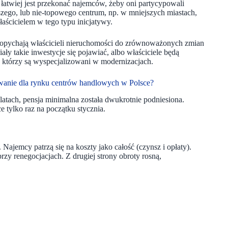
 łatwiej jest przekonać najemców, żeby oni partycypowali
zego, lub nie-topowego centrum, np. w mniejszych miastach,
aścicielem w tego typu inicjatywy.
at popychają właścicieli nieruchomości do zrównoważonych zmian
ały takie inwestycje się pojawiać, albo właściciele będą
, którzy są wyspecjalizowani w modernizacjach.
wanie dla rynku centrów handlowych w Polsce?
atach, pensja minimalna została dwukrotnie podniesiona.
 tylko raz na początku stycznia.
Najemcy patrzą się na koszty jako całość (czynsz i opłaty).
y renegocjacjach. Z drugiej strony obroty rosną,