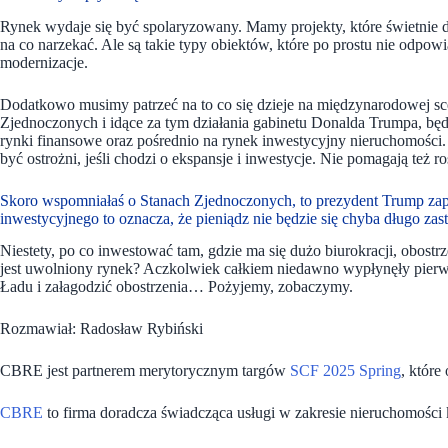
Rynek wydaje się być spolaryzowany. Mamy projekty, które świetnie dzi
na co narzekać. Ale są takie typy obiektów, które po prostu nie odpo
modernizacje.
Dodatkowo musimy patrzeć na to co się dzieje na międzynarodowej sc
Zjednoczonych i idące za tym działania gabinetu Donalda Trumpa, b
rynki finansowe oraz pośrednio na rynek inwestycyjny nieruchomości
być ostrożni, jeśli chodzi o ekspansje i inwestycje. Nie pomagają też 
Skoro wspomniałaś o Stanach Zjednoczonych, to prezydent Trump zap
inwestycyjnego to oznacza, że pieniądz nie będzie się chyba długo zast
Niestety, po co inwestować tam, gdzie ma się dużo biurokracji, obos
jest uwolniony rynek? Aczkolwiek całkiem niedawno wypłynęły pierw
Ładu i załagodzić obostrzenia… Pożyjemy, zobaczymy.
Rozmawiał: Radosław Rybiński
CBRE jest partnerem merytorycznym targów
SCF 2025 Spring
, które
CBRE
to firma doradcza świadcząca usługi w zakresie nieruchomości