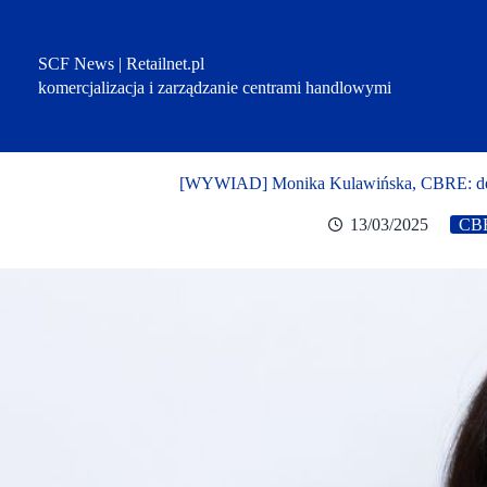
Przejdź
do
treści
SCF News | Retailnet.pl
komercjalizacja i zarządzanie centrami handlowymi
[WYWIAD] Monika Kulawińska, CBRE: demog
13/03/2025
CB