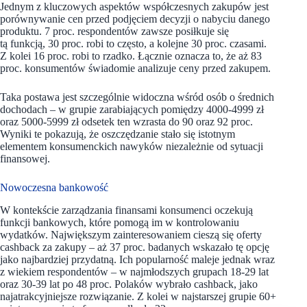
Jednym z kluczowych aspektów współczesnych zakupów jest
porównywanie cen przed podjęciem decyzji o nabyciu danego
produktu. 7 proc. respondentów zawsze posiłkuje się
tą funkcją, 30 proc. robi to często, a kolejne 30 proc. czasami.
Z kolei 16 proc. robi to rzadko. Łącznie oznacza to, że aż 83
proc. konsumentów świadomie analizuje ceny przed zakupem.
Taka postawa jest szczególnie widoczna wśród osób o średnich
dochodach – w grupie zarabiających pomiędzy 4000-4999 zł
oraz 5000-5999 zł odsetek ten wzrasta do 90 oraz 92 proc.
Wyniki te pokazują, że oszczędzanie stało się istotnym
elementem konsumenckich nawyków niezależnie od sytuacji
finansowej.
Nowoczesna bankowość
W kontekście zarządzania finansami konsumenci oczekują
funkcji bankowych, które pomogą im w kontrolowaniu
wydatków. Największym zainteresowaniem cieszą się oferty
cashback za zakupy – aż 37 proc. badanych wskazało tę opcję
jako najbardziej przydatną. Ich popularność maleje jednak wraz
z wiekiem respondentów – w najmłodszych grupach 18-29 lat
oraz 30-39 lat po 48 proc. Polaków wybrało cashback, jako
najatrakcyjniejsze rozwiązanie. Z kolei w najstarszej grupie 60+