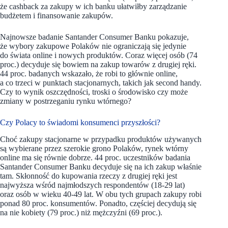
że cashback za zakupy w ich banku ułatwiłby zarządzanie
budżetem i finansowanie zakupów.
Najnowsze badanie Santander Consumer Banku pokazuje,
że wybory zakupowe Polaków nie ograniczają się jedynie
do świata online i nowych produktów. Coraz więcej osób (74
proc.) decyduje się bowiem na zakup towarów z drugiej ręki.
44 proc. badanych wskazało, że robi to głównie online,
a co trzeci w punktach stacjonarnych, takich jak second handy.
Czy to wynik oszczędności, troski o środowisko czy może
zmiany w postrzeganiu rynku wtórnego?
Czy Polacy to świadomi konsumenci przyszłości?
Choć zakupy stacjonarne w przypadku produktów używanych
są wybierane przez szerokie grono Polaków, rynek wtórny
online ma się równie dobrze. 44 proc. uczestników badania
Santander Consumer Banku decyduje się na ich zakup właśnie
tam. Skłonność do kupowania rzeczy z drugiej ręki jest
najwyższa wśród najmłodszych respondentów (18-29 lat)
oraz osób w wieku 40-49 lat. W obu tych grupach zakupy robi
ponad 80 proc. konsumentów. Ponadto, częściej decydują się
na nie kobiety (79 proc.) niż mężczyźni (69 proc.).