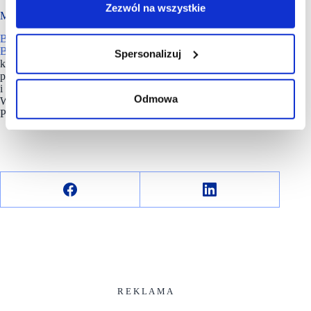
Zezwól na wszystkie
Metodologia badania
Badanie
zostało zrealizowane na zlecenie
Santander Consumer
Banku
metodą telefonicznych, standaryzowanych wywiadów
Spersonalizuj
kwestionariuszowych wspomaganych komputerowo (CATI),
przeprowadzonych przez Instytut Badań Rynkowych
i Społecznych (IBRiS) w dniach 20-27 stycznia 2025 r.
Odmowa
W badaniu wzięła udział reprezentatywna grupa dorosłych
Polaków korzystających z Internetu. Próba n = 1000.
R E K L A M A