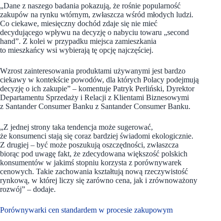
„Dane z naszego badania pokazują, że rośnie popularność
zakupów na rynku wtórnym, zwłaszcza wśród młodych ludzi.
Co ciekawe, miesięczny dochód zdaje się nie mieć
decydującego wpływu na decyzję o nabyciu towaru „second
hand”. Z kolei w przypadku miejsca zamieszkania
to mieszkańcy wsi wybierają tę opcję najczęściej.
Wzrost zainteresowania produktami używanymi jest bardzo
ciekawy w kontekście powodów, dla których Polacy podejmują
decyzję o ich zakupie” – komentuje Patryk Perliński, Dyrektor
Departamentu Sprzedaży i Relacji z Klientami Biznesowymi
z Santander Consumer Banku z Santander Consumer Banku.
„Z jednej strony taka tendencja może sugerować,
że konsumenci stają się coraz bardziej świadomi ekologicznie.
Z drugiej – być może poszukują oszczędności, zwłaszcza
biorąc pod uwagę fakt, że zdecydowana większość polskich
konsumentów w jakimś stopniu korzysta z porównywarek
cenowych. Takie zachowania kształtują nową rzeczywistość
rynkową, w której liczy się zarówno cena, jak i zrównoważony
rozwój”
– dodaje.
Porównywarki cen standardem w procesie zakupowym