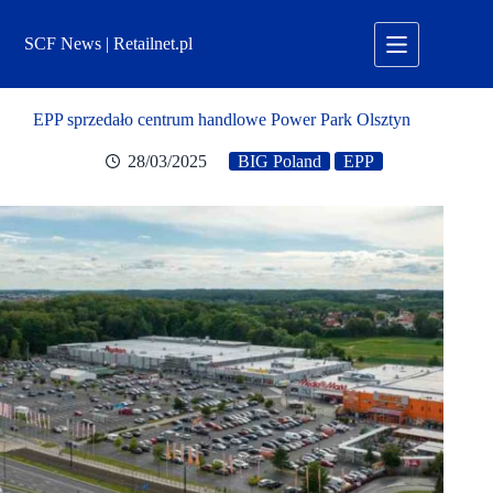
Przejdź
do
SCF News | Retailnet.pl
treści
EPP sprzedało centrum handlowe Power Park Olsztyn
28/03/2025
BIG Poland
EPP