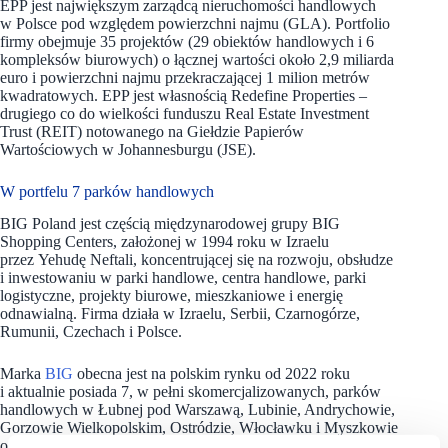
EPP jest największym zarządcą nieruchomości handlowych
w Polsce pod względem powierzchni najmu (GLA). Portfolio
firmy obejmuje 35 projektów (29 obiektów handlowych i 6
kompleksów biurowych) o łącznej wartości około 2,9 miliarda
euro i powierzchni najmu przekraczającej 1 milion metrów
kwadratowych. EPP jest własnością Redefine Properties –
drugiego co do wielkości funduszu Real Estate Investment
Trust (REIT) notowanego na Giełdzie Papierów
Wartościowych w Johannesburgu (JSE).
W portfelu 7 parków handlowych
BIG Poland jest częścią międzynarodowej grupy BIG
Shopping Centers, założonej w 1994 roku w Izraelu
przez Yehudę Neftali, koncentrującej się na rozwoju, obsłudze
i inwestowaniu w parki handlowe, centra handlowe, parki
logistyczne, projekty biurowe, mieszkaniowe i energię
odnawialną. Firma działa w Izraelu, Serbii, Czarnogórze,
Rumunii, Czechach i Polsce.
Marka
BIG
obecna jest na polskim rynku od 2022 roku
i aktualnie posiada 7, w pełni skomercjalizowanych, parków
handlowych w Łubnej pod Warszawą, Lubinie, Andrychowie,
Gorzowie Wielkopolskim, Ostródzie, Włocławku i Myszkowie
o łącznej powierzchni 132 000 mkw. BIG Poland