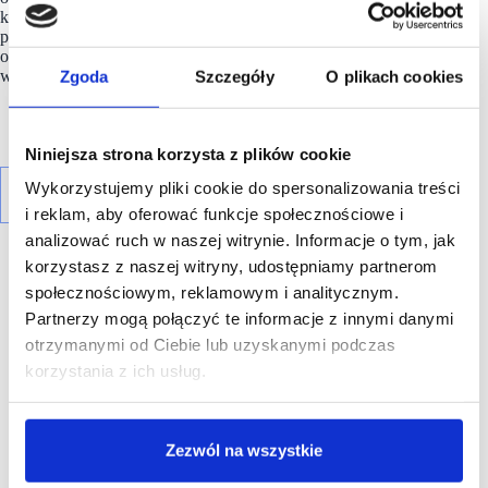
konsekwentnie realizuje ambitny plan rozwoju w Polsce,
prowadząc szereg projektów związanych z planowaniem
otwarć nowych inwestycji handlowych pod marką BIG
Zgoda
Szczegóły
O plikach cookies
w całym kraju.
Niniejsza strona korzysta z plików cookie
Wykorzystujemy pliki cookie do spersonalizowania treści
i reklam, aby oferować funkcje społecznościowe i
analizować ruch w naszej witrynie. Informacje o tym, jak
korzystasz z naszej witryny, udostępniamy partnerom
społecznościowym, reklamowym i analitycznym.
Partnerzy mogą połączyć te informacje z innymi danymi
otrzymanymi od Ciebie lub uzyskanymi podczas
R E K L A M A
korzystania z ich usług.
Zezwól na wszystkie