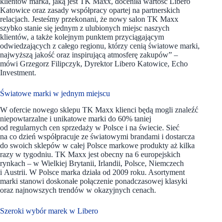
klientów marka, jaką jest TK Maxx, doceniła wartość Libero
Katowice oraz zasady współpracy opartej na partnerskich
relacjach. Jesteśmy przekonani, że nowy salon TK Maxx
szybko stanie się jednym z ulubionych miejsc naszych
klientów, a także kolejnym punktem przyciągającym
odwiedzających z całego regionu, którzy cenią światowe marki,
najwyższą jakość oraz inspirującą atmosferę zakupów” –
mówi Grzegorz Filipczyk, Dyrektor Libero Katowice, Echo
Investment.
Światowe marki w jednym miejscu
W ofercie nowego sklepu TK Maxx klienci będą mogli znaleźć
niepowtarzalne i unikatowe marki do 60% taniej
od regularnych cen sprzedaży w Polsce i na świecie. Sieć
na co dzień współpracuje ze światowymi brandami i dostarcza
do swoich sklepów w całej Polsce markowe produkty aż kilka
razy w tygodniu. TK Maxx jest obecny na 6 europejskich
rynkach – w Wielkiej Brytanii, Irlandii, Polsce, Niemczech
i Austrii. W Polsce marka działa od 2009 roku. Asortyment
marki stanowi doskonałe połączenie ponadczasowej klasyki
oraz najnowszych trendów w okazyjnych cenach.
Szeroki wybór marek w Libero