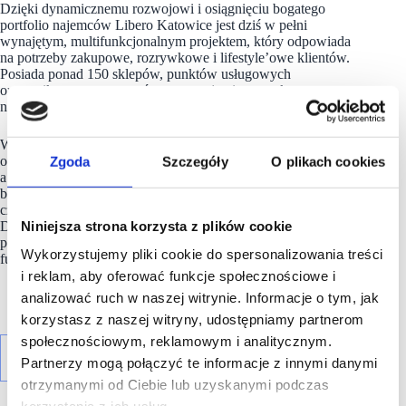
Dzięki dynamicznemu rozwojowi i osiągnięciu bogatego
portfolio najemców Libero Katowice jest dziś w pełni
wynajętym, multifunkcjonalnym projektem, który odpowiada
na potrzeby zakupowe, rozrywkowe i lifestyle’owe klientów.
Posiada ponad 150 sklepów, punktów usługowych
oraz unikatową przestrzeń restauracyjną i rozrywkową
na Śląsku.
W ostatnim czasie swój prawie 900-metrowy salon w
Libero
Zgoda
Szczegóły
O plikach cookies
otworzyła znana wszystkim marka modowa C&A,
a do szerokiego grona najemców dołączyło także kilka nowych
brandów, takich jak KruKam – sklep ze zdrową żywnością
czy nowoczesny salon samochodów elektrycznych Build Your
Niniejsza strona korzysta z plików cookie
Dreams. Z sukcesem
Libero
zakończyło także proces
przedłużeń umów najmu po pierwszym 5-letnim okresie
Wykorzystujemy pliki cookie do spersonalizowania treści
funkcjonowania.
i reklam, aby oferować funkcje społecznościowe i
analizować ruch w naszej witrynie. Informacje o tym, jak
korzystasz z naszej witryny, udostępniamy partnerom
społecznościowym, reklamowym i analitycznym.
Partnerzy mogą połączyć te informacje z innymi danymi
otrzymanymi od Ciebie lub uzyskanymi podczas