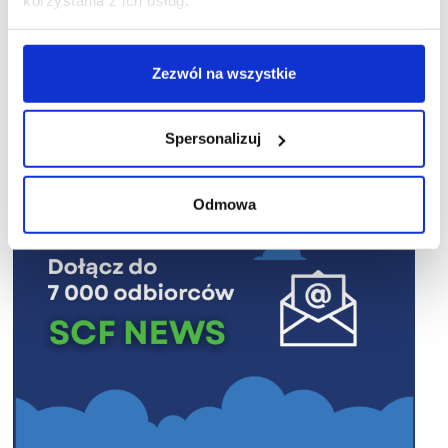
korzystania z ich usług.
Zezwól na wszystkie
R E K L A M A
Spersonalizuj
Odmowa