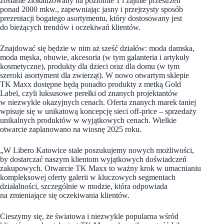
zostanie zlokalizowany na poziomie 1 i zajmie przestrzeń
ponad 2000 mkw., zapewniając jasny i przejrzysty sposób
prezentacji bogatego asortymentu, który dostosowany jest
do bieżących trendów i oczekiwań klientów.
Znajdować się będzie w nim aż sześć działów: moda damska,
moda męska, obuwie, akcesoria (w tym galanteria i artykuły
kosmetyczne), produkty dla dzieci oraz dla domu (w tym
szeroki asortyment dla zwierząt). W nowo otwartym sklepie
TK Maxx dostępne będą ponadto produkty z metką Gold
Label, czyli luksusowe perełki od znanych projektantów
w niezwykle okazyjnych cenach. Oferta znanych marek taniej
wpisuje się w unikatową koncepcję sieci off-price – sprzedaży
unikalnych produktów w wyjątkowych cenach. Wielkie
otwarcie zaplanowano na wiosnę 2025 roku.
„W Libero Katowice stale poszukujemy nowych możliwości,
by dostarczać naszym klientom wyjątkowych doświadczeń
zakupowych. Otwarcie TK Maxx to ważny krok w umacnianiu
kompleksowej oferty galerii w kluczowych segmentach
działalności, szczególnie w modzie, która odpowiada
na zmieniające się oczekiwania klientów.
Cieszymy się, że światowa i niezwykle popularna wśród