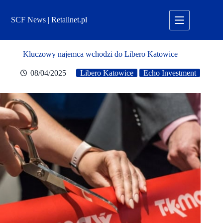
Przejdź
do
SCF News | Retailnet.pl
treści
Kluczowy najemca wchodzi do Libero Katowice
08/04/2025
Libero Katowice
Echo Investment