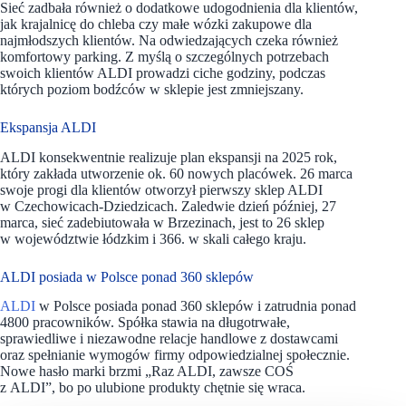
Sieć zadbała również o dodatkowe udogodnienia dla klientów,
jak krajalnicę do chleba czy małe wózki zakupowe dla
najmłodszych klientów. Na odwiedzających czeka również
komfortowy parking. Z myślą o szczególnych potrzebach
swoich klientów ALDI prowadzi ciche godziny, podczas
których poziom bodźców w sklepie jest zmniejszany.
Ekspansja ALDI
ALDI konsekwentnie realizuje plan ekspansji na 2025 rok,
który zakłada utworzenie ok. 60 nowych placówek. 26 marca
swoje progi dla klientów otworzył pierwszy sklep ALDI
w Czechowicach-Dziedzicach. Zaledwie dzień później, 27
marca, sieć zadebiutowała w Brzezinach, jest to 26 sklep
w województwie łódzkim i 366. w skali całego kraju.
ALDI posiada w Polsce ponad 360 sklepów
ALDI
w Polsce posiada ponad 360 sklepów i zatrudnia ponad
4800 pracowników. Spółka stawia na długotrwałe,
sprawiedliwe i niezawodne relacje handlowe z dostawcami
oraz spełnianie wymogów firmy odpowiedzialnej społecznie.
Nowe hasło marki brzmi „Raz ALDI, zawsze COŚ
z ALDI”, bo po ulubione produkty chętnie się wraca.