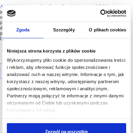
ALDI Polska
jest częścią Grupy Przedsiębiorstw ALDI Nord –
jednego z wiodących międzynarodowych detalistów. Spółka
oferuje klientom w ośmiu krajach europejskich wysokiej
jakości produkty w najniższej możliwej cenie. Kluczem
do sukcesu Grupy ALDI Nord jest zespół ponad 86 000
Zgoda
Szczegóły
O plikach cookies
pracowników zatrudnionych w Belgii, Francji, Niemczech,
Luksemburgu, Niderlandach, Polsce, Portugalii i Hiszpanii.
Niniejsza strona korzysta z plików cookie
Wykorzystujemy pliki cookie do spersonalizowania treści
i reklam, aby oferować funkcje społecznościowe i
analizować ruch w naszej witrynie. Informacje o tym, jak
korzystasz z naszej witryny, udostępniamy partnerom
społecznościowym, reklamowym i analitycznym.
Partnerzy mogą połączyć te informacje z innymi danymi
otrzymanymi od Ciebie lub uzyskanymi podczas
korzystania z ich usług.
R E K L A M A
Zezwól na wszystkie