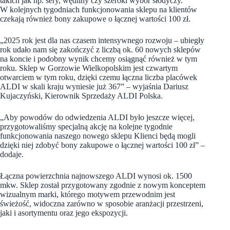
takich jak np. sery, wędliny czy szeroki wybór słodyczy.
W kolejnych tygodniach funkcjonowania sklepu na klientów
czekają również bony zakupowe o łącznej wartości 100 zł.
„2025 rok jest dla nas czasem intensywnego rozwoju – ubiegły
rok udało nam się zakończyć z liczbą ok. 60 nowych sklepów
na koncie i podobny wynik chcemy osiągnąć również w tym
roku. Sklep w Gorzowie Wielkopolskim jest czwartym
otwarciem w tym roku, dzięki czemu łączna liczba placówek
ALDI w skali kraju wyniesie już 367” – wyjaśnia Dariusz
Kujaczyński, Kierownik Sprzedaży ALDI Polska.
„Aby powodów do odwiedzenia ALDI było jeszcze więcej,
przygotowaliśmy specjalną akcję na kolejne tygodnie
funkcjonowania naszego nowego sklepu Klienci będą mogli
dzięki niej zdobyć bony zakupowe o łącznej wartości 100 zł” –
dodaje.
Łączna powierzchnia najnowszego ALDI wynosi ok. 1500
mkw. Sklep został przygotowany zgodnie z nowym konceptem
wizualnym marki, którego motywem przewodnim jest
świeżość, widoczna zarówno w sposobie aranżacji przestrzeni,
jaki i asortymentu oraz jego ekspozycji.