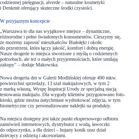
codziennej pielęgnacji, alverde – naturalne kosmetyki
i Denkmit oferujący skuteczne środki czystości.
W przyjaznym koncepcie
„Warszawa to dla nas wyjątkowe miejsce – dynamiczne,
różnorodne i pełne świadomych konsumentów. Cieszymy się,
że możemy zaprosić mieszkańców Białołęki i okolic
do przestrzeni, która łączy jakość, komfort i dobrą energię.
Nasze drogerie to miejsca stworzone z myślą o codziennych
potrzebach, ale też o małych przyjemnościach, które umilają
zakupy” –
dodaje Makowska.
Nowa drogeria dm w Galerii Modlińskiej oferuje 490 mkw.
powierzchni sprzedaży, 13 szaf makijażowych, w tym 2
z marką własną, Wyspę Inspiracji Urody ze specjalną stacją
testowania makijażu. Dla wygody klientów przygotowano foto-
kioski, gdzie można natychmiast wydrukować zdjęcia, w tym
biometryczne czy personalizowane naklejki na produkty.
Na miejscu dostępny jest także punkt ekspresowego odbioru
zamówień internetowych, dystrybutor z wodą, ławeczki
do odpoczynku, a dla dzieci – bujany konik oraz dział
dziecięcy z odzieżą i akcesoriami.