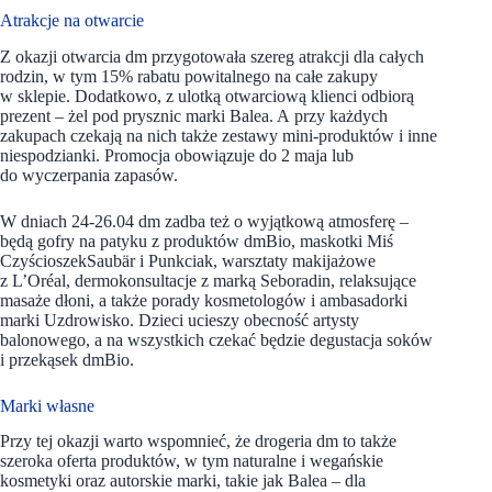
Atrakcje na otwarcie
Z okazji otwarcia dm przygotowała szereg atrakcji dla całych
rodzin, w tym 15% rabatu powitalnego na całe zakupy
w sklepie. Dodatkowo, z ulotką otwarciową klienci odbiorą
prezent – żel pod prysznic marki Balea. A przy każdych
zakupach czekają na nich także zestawy mini-produktów i inne
niespodzianki. Promocja obowiązuje do 2 maja lub
do wyczerpania zapasów.
W dniach 24-26.04 dm zadba też o wyjątkową atmosferę –
będą gofry na patyku z produktów dmBio, maskotki Miś
CzyścioszekSaubär i Punkciak, warsztaty makijażowe
z L’Oréal, dermokonsultacje z marką Seboradin, relaksujące
masaże dłoni, a także porady kosmetologów i ambasadorki
marki Uzdrowisko. Dzieci ucieszy obecność artysty
balonowego, a na wszystkich czekać będzie degustacja soków
i przekąsek dmBio.
Marki własne
Przy tej okazji warto wspomnieć, że drogeria dm to także
szeroka oferta produktów, w tym naturalne i wegańskie
kosmetyki oraz autorskie marki, takie jak Balea –
dla