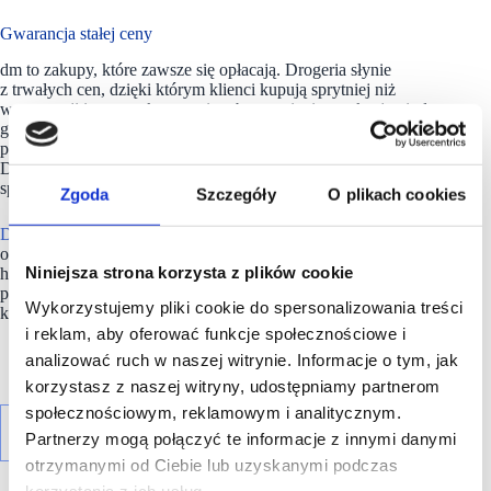
Gwarancja stałej ceny
dm to zakupy, które zawsze się opłacają. Drogeria słynie
z trwałych cen, dzięki którym klienci kupują sprytniej niż
w promocji i zawsze korzystnie – bez gonienia za okazjami. dm
gwarantuje bowiem stałą cenę półkową, która nie jest
podnoszona przez co najmniej 4 miesiące od ostatniej zmiany.
Dodatkowo, w aplikacji dm można korzystać z ofert
specjalnych, które zmieniają się co tydzień.
Zgoda
Szczegóły
O plikach cookies
Drogeria dm
w Galerii Modlińskiej będzie czynna
od poniedziałku do soboty w godz. 9:00–21:00, a w niedziele
Niniejsza strona korzysta z plików cookie
handlowe od 9:00 do 20:00. Na klientów czeka duży, bezpłatny
parking tuż przy sklepie.
Mieszkańcy całej Polski mogą
Wykorzystujemy pliki cookie do spersonalizowania treści
kupować w
sklepie online
oraz za pomocą aplikacji dm.
i reklam, aby oferować funkcje społecznościowe i
analizować ruch w naszej witrynie. Informacje o tym, jak
korzystasz z naszej witryny, udostępniamy partnerom
społecznościowym, reklamowym i analitycznym.
Partnerzy mogą połączyć te informacje z innymi danymi
otrzymanymi od Ciebie lub uzyskanymi podczas
korzystania z ich usług.