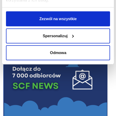
Zezwól na wszystkie
R E K L A M A
Spersonalizuj
Odmowa