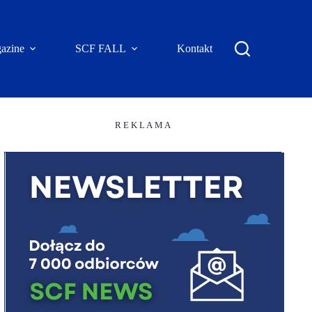
azine
SCF FALL
Kontakt
R E K L A M A