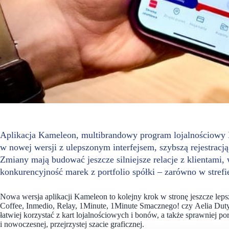
Aplikacja Kameleon, multibrandowy program lojalnościowy La
w nowej wersji z ulepszonym interfejsem, szybszą rejestrac
Zmiany mają budować jeszcze silniejsze relacje z klientami,
konkurencyjność marek z portfolio spółki – zarówno w strefie 
Nowa wersja aplikacji Kameleon to kolejny krok w stronę jeszcze lep
Coffee, Inmedio, Relay, 1Minute, 1Minute Smacznego! czy Aelia Duty 
łatwiej korzystać z kart lojalnościowych i bonów, a także sprawniej p
i nowoczesnej, przejrzystej szacie graficznej.