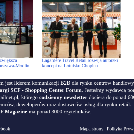
 zwiększa
Lagardère Travel Retail rozwija autorski
arszawa-Modlin
koncept na Lotnisku Chopina
m jest liderem komunikacji B2B dla rynku centrów handlowy
targi SCF - Shopping Center Forum
. Jesteśmy wydawcą por
ilnet.pl, którego
codzienny newsletter
dociera do ponad 60
emców, deweloperów oraz dostawców usług dla rynku retail.
F Magazine
ma ponad 3000 czytelników.
ebook
Mapa strony
|
Polityka Pryw