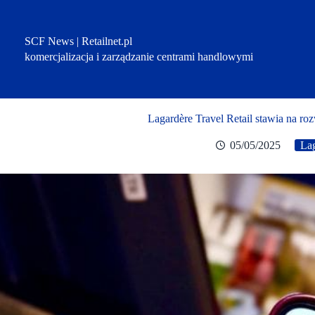
Przejdź
do
treści
SCF News | Retailnet.pl
komercjalizacja i zarządzanie centrami handlowymi
Lagardère Travel Retail stawia na r
05/05/2025
Lag