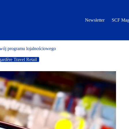
Newsletter
SCF Mag
ozwój programu lojalnościowego
ardère Travel Retail