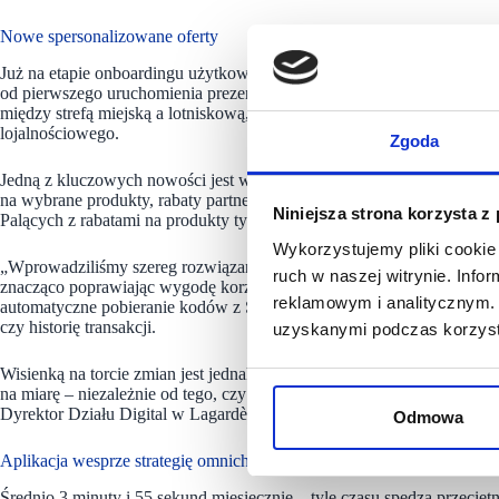
Nowe spersonalizowane oferty
Już na etapie onboardingu użytkownik może wskazać swój ulubiony skle
od pierwszego uruchomienia prezentować oferty dopasowane do prefere
między strefą miejską a lotniskową, korzystający z aplikacji mogą cz
lojalnościowego.
Zgoda
Jedną z kluczowych nowości jest wprowadzenie Stref Specjalnych, gd
na wybrane produkty, rabaty partnerów programu, bony urodzinowe, a
Niniejsza strona korzysta z
Palących z rabatami na produkty tytoniowe.
Wykorzystujemy pliki cookie 
„Wprowadziliśmy szereg rozwiązań zgodnych z najlepszymi standa
ruch w naszej witrynie. Inf
znacząco poprawiając wygodę korzystania z aplikacji. Zmiany technol
reklamowym i analitycznym. 
automatyczne pobieranie kodów z SMS-ów, podświetlanie ekranu w mo
czy historię transakcji.
uzyskanymi podczas korzysta
Wisienką na torcie zmian jest jednak personalizacja – użytkownik od p
na miarę – niezależnie od tego, czy kupuje prasę, napoje, ulubiony z
Dyrektor Działu Digital w
Lagardère Travel Retail w Polsce.
Odmowa
Aplikacja wesprze strategię omnichannel
Średnio 3 minuty i 55 sekund miesięcznie – tyle czasu spędza przecię