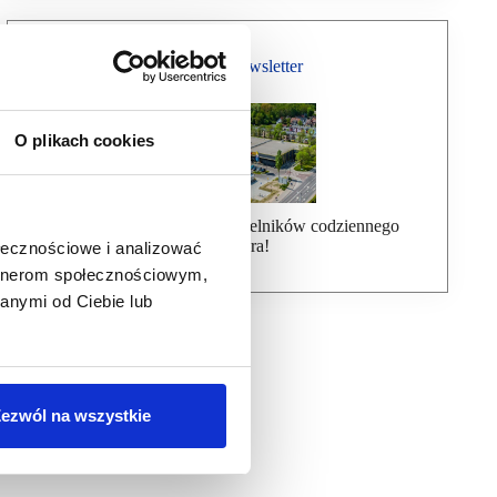
Bezpłatny Newsletter
O plikach cookies
Dołącz do ponad 7000 czytelników codziennego
newslettera!
ołecznościowe i analizować
artnerom społecznościowym,
anymi od Ciebie lub
ezwól na wszystkie