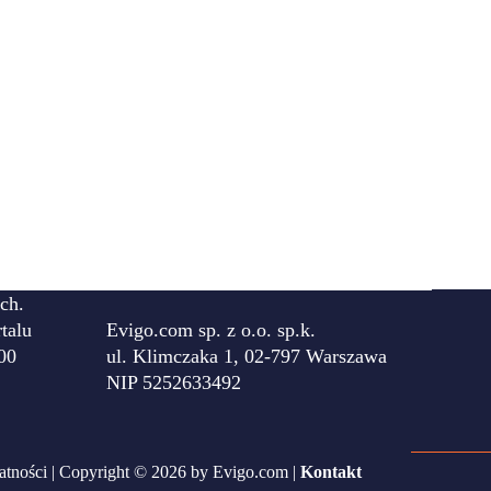
ch.
talu
Evigo.com sp. z o.o. sp.k.
00
ul. Klimczaka 1, 02-797 Warszawa
NIP 5252633492
atności
| Copyright © 2026 by Evigo.com |
Kontakt