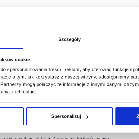
p oraz lokalizację lotniska, co pozwala aplikacji już
ncji. Jednocześnie, dzięki możliwości łatwego przełączania się
erpać z pełni benefitów multibrandowego programu
Szczegóły
zie użytkownicy znajdą wyjątkowe oferty, m.in. promocje
ktywacje związane z wydarzeniami specjalnymi czy Strefę dla
 plików cookie
do spersonalizowania treści i reklam, aby oferować funkcje sp
rdami UX i nawykami użytkowników mobilnych, tym samym
ormacje o tym, jak korzystasz z naszej witryny, udostępniamy p
ogiczne obejmują szereg praktycznych udogodnień, takich jak
Partnerzy mogą połączyć te informacje z innymi danymi otrzym
mencie skanowania bonów, dostęp do kart w trybie offline
nia z ich usług.
ierwszego kontaktu z aplikacją otrzymuje oferty skrojone
estaw kawy z kanapką czy perfumy”
– mówi Paweł Opałko,
Spersonalizuj
Z
tny użytkownik w aplikacji. Z programu lojalnościowego