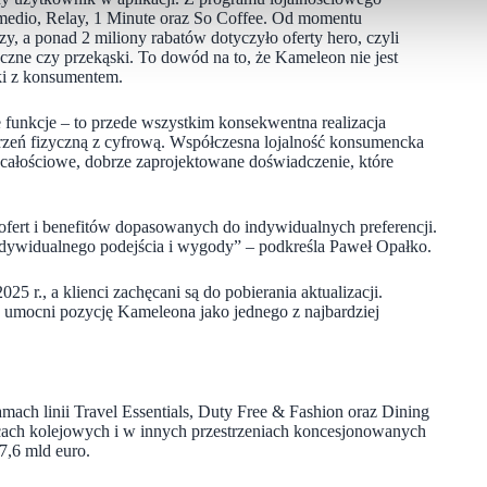
Inmedio, Relay, 1 Minute oraz So Coffee. Od momentu
zy, a ponad 2 miliony rabatów dotyczyło oferty hero, czyli
czne czy przekąski. To dowód na to, że Kameleon nie jest
ki z konsumentem.
 funkcje – to przede wszystkim konsekwentna realizacja
strzeń fizyczną z cyfrową. Współczesna lojalność konsumencka
a całościowe, dobrze zaprojektowane doświadczenie, które
ofert i benefitów dopasowanych do indywidualnych preferencji.
ndywidualnego podejścia i wygody” – podkreśla Paweł Opałko.
25 r., a klienci zachęcani są do pobierania aktualizacji.
ry umocni pozycję Kameleona jako jednego z najbardziej
 ramach linii Travel Essentials, Duty Free & Fashion oraz Dining
orcach kolejowych i w innych przestrzeniach koncesjonowanych
7,6 mld euro.