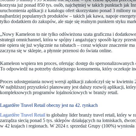
korzysta już ponad 850 tys. osób, najchętniej w takich punktach jak 
uruchomienia aplikacji z katalogu ofert skorzystano ponad 3 miliony ra
najbardziej popularnych produktów – takich jak kawa, napoje energety
tylko dodatkiem do zakupów, ale staje się realnym punktem styku mar
„Nowy Kameleon to nie tylko odświeżona szata graficzna i dodatkowe
strategii omnichannel, która w spójny i angażujący sposób łączy prze
nie opiera się już wyłącznie na rabatach – coraz większe znaczenie m
zaczyna się w sklepie, a płynnie przenosi do świata online.
Kameleon wspiera ten proces, oferując dostęp do spersonalizowanych 
To odpowiedź na potrzeby dzisiejszego konsumenta, który oczekuje i
Proces udostępniania nowej wersji aplikacji zakończył się w kwietniu 20
W najbliższej przyszłości planowany jest dalszy rozwój aplikacji, któ
kompleksowych programów lojalnościowych w branży retail.
Lagardère Travel Retail obecny jest na 42. rynkach
Lagardère Travel Retail
to globalny lider branży travel retail, który w
zarządza siecią ponad 5 tys. sklepów działających na lotniskach, dw
w 42 krajach i regionach. W 2024 r. sprzedaż Grupy (100%) wyniosła 