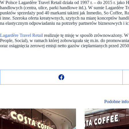
W Polsce Lagardère Travel Retail działa od 1997 r. – do 2015 r. jako 
handlowych (centra, ulice, parki handlowe itd.). W sumie Lagardère T
punktów sprzedaży pod 40 markami takimi jak Inmedio, So Coffee, Re
i inne. Szeroka oferta kreatywnych, szytych na miarę konceptów handl
na elastycznym odpowiadaniu na potrzeby partnerów biznesowych i ic
Lagardère Travel Retail
realizuje tę misję w sposób zrównoważony. W 20
People, Social), w ramach której zobowiązała się m.in. do promowan
oraz osiągnięcia zerowej emisji netto gazów cieplarnianych przed 2050 
Podobne info