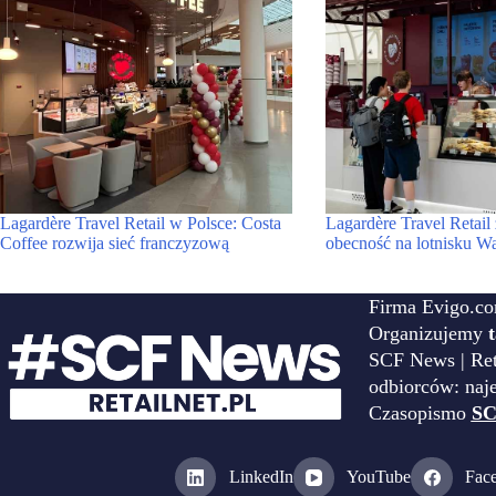
Lagardère Travel Retail w Polsce: Costa
Lagardère Travel Retail
Coffee rozwija sieć franczyzową
obecność na lotnisku W
Firma Evigo.co
Organizujemy
SCF News | Reta
odbiorców: naj
Czasopismo
SC
LinkedIn
YouTube
Fac