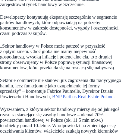
zarejestrował rynek handlowy w Szczecinie.
Deweloperzy kontynuują ekspansję szczególnie w segmencie
parków handlowych, które odpowiadają na potrzeby
konsumentów w zakresie dostępności, wygody i oszczędności
czasu podczas zakupów.
„Sektor handlowy w Polsce może patrzeć w przyszłość
z optymizmem. Choć globalnie mamy niepewność
gospodarczą, wysoką inflację i potencjalne cła, to z drugiej
strony obserwujemy w Polsce poprawę sytuacji finansowej
konsumentów, która przekłada się na rosnącą siłę nabywczą.
Sektor e-commerce nie stanowi już zagrożenia dla tradycyjnego
handlu, lecz funkcjonuje jako uzupełnienie tej formy
sprzedaży” – komentuje Fabrice Paumelle, Dyrektor Działu
Powierzchni Handlowych,
BNP Paribas Real Estate Poland
.
Wyzwaniem, z którym sektor handlowy mierzy się od jakiegoś
czasu są starzejące się zasoby handlowe – niemal 70%
powierzchni handlowej w Polsce (ok. 11,5 mln mkw.)
to obiekty ponad 10-letnie. W odpowiedzi na zmieniające się
oczekiwania klientów, właściciele szukają nowych kierunków