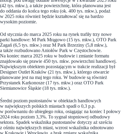
Biorąc pod uwagę oddane inwestycje w I kwartale 2025 roku
(42 tys. mkw.), a także powierzchnię, która planowana jest
do oddania do końca tego roku (ok. 400 tys. mkw.), podaż
w 2025 roku również będzie kształtować się na bardzo
wysokim poziomie.
Od stycznia do marca 2025 roku na rynek trafiły trzy nowe
parki handlowe: M Park Mrągowo (15 tys. mkw.), OTO Park
Żagań (6,5 tys. mkw.) oraz M Park Brzeziny (5,8 mkw.),
a także rozbudowano Aniołów Park w Częstochowie.
Na koniec marca 2025 roku w budowie i zmianie formatu
znajdowało się prawie 450 tys. mkw. powierzchni handlowej.
Największym obiektem pozostającym w trakcie realizacji był
Designer Outlet Kraków (21 tys. mkw.), którego otwarcie
planowane jest na maj tego roku. W budowie są również
Przystanek Karkonosze (17 tys. mkw.) oraz OTO Park
Siemianowice Śląskie (18 tys. mkw.).
Średni poziom pustostanów w obiektach handlowych
w największych polskich miastach spadł o 0,3 p.p.
w porównaniu do ubiegłego roku, osiągając na koniec I połowy
2024 roku poziom 3,3%. To sygnał stopniowej odbudowy
sektora. Spadek wskaźnika pustostanów dotyczy aż sześciu
z ośmiu największych miast, wzrost wskaźnika odnotowano
w Krakowie i Wrocławiu, a brak zmiany wskaźnika