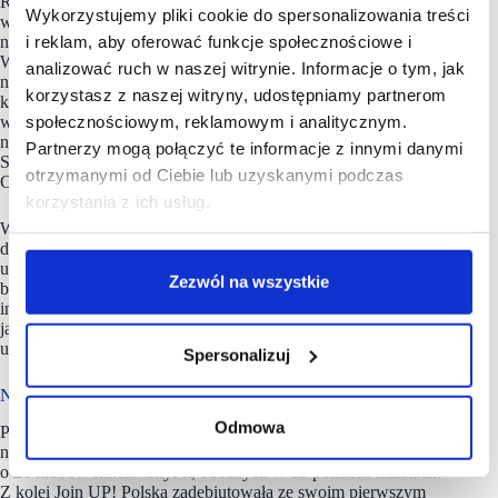
REIT-y to fundusze lub spółki, które inwestują
Wykorzystujemy pliki cookie do spersonalizowania treści
w nieruchomości. Oznacza to, że potencjalni inwestorzy
i reklam, aby oferować funkcje społecznościowe i
nie muszą kupować nieruchomości, aby na nich zarabiać.
Wystarczy, że kupią jednostki funduszu, który wynajmuje
analizować ruch w naszej witrynie. Informacje o tym, jak
nieruchomości. Podobne rozwiązania funkcjonują w innych
korzystasz z naszej witryny, udostępniamy partnerom
krajach, co pozwala również drobnym inwestorom inwestować
społecznościowym, reklamowym i analitycznym.
w ten sektor, a nie tylko tym, którzy mogą sobie pozwolić
na zakup całej nieruchomości” – komentuje Klaudia Okoń,
Partnerzy mogą połączyć te informacje z innymi danymi
Starsza Konsultantka z Działu Business Intelligence Hub &
otrzymanymi od Ciebie lub uzyskanymi podczas
Consultancy.
korzystania z ich usług.
Według NBP w 2024 roku oszczędności polskich gospodarstw
domowych przekroczyły 2,3 bln PLN, z czego większość
ulokowana była na nisko lub nieoprocentowanych rachunkach
Zezwól na wszystkie
bankowych. Wprowadzenie nowego instrumentu
inwestycyjnego, opartego na bezpiecznych aktywach, takich
jak nieruchomości komercyjne, mogłoby stanowić atrakcyjne
uzupełnienie oferty inwestycyjnej dla Polaków.
Spersonalizuj
Nowości na rynku handlowym
Odmowa
Początek 2025 roku przyniósł kilka ważnych wydarzeń
na
rynku handlowym
. Medicover rozbudowuje swoje portfolio
o 26 klubów fitness CityFit, obecnych w 13 polskich miastach.
Z kolei Join UP! Polska zadebiutowała ze swoim pierwszym