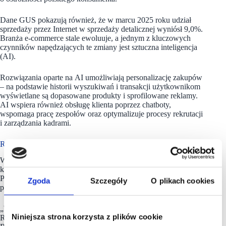
Dane GUS pokazują również, że w marcu 2025 roku udział
sprzedaży przez Internet w sprzedaży detalicznej wyniósł 9,0%.
Branża e-commerce stale ewoluuje, a jednym z kluczowych
czynników napędzających te zmiany jest sztuczna inteligencja
(AI).
Rozwiązania oparte na AI umożliwiają personalizację zakupów
– na podstawie historii wyszukiwań i transakcji użytkownikom
wyświetlane są dopasowane produkty i sprofilowane reklamy.
AI wspiera również obsługę klienta poprzez chatboty,
wspomaga pracę zespołów oraz optymalizuje procesy rekrutacji
i zarządzania kadrami.
Rynek nieruchomości czeka na REIT-y
W całym 2024 roku kwota transakcji na rynku nieruchomości
komercyjnych osiągnęła prawie 5 mld EUR, czyli około 22 mld
PLN, z czego ponad 90% transakcji zawarta została
Zgoda
Szczegóły
O plikach cookies
przez fundusze spoza naszego kraju.
„Wynika to m.in.: z braku wdrożenia zapowiadanych przez lata
Niniejsza strona korzysta z plików cookie
REIT-ów, które z powodzeniem działają m.in. w Czechach.