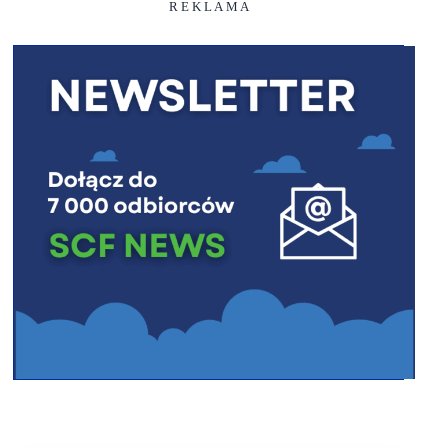
R E K L A M A