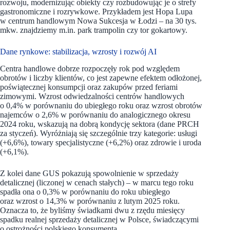
rozwoju, modernizując obiekty czy rozbudowując je o strefy
gastronomiczne i rozrywkowe. Przykładem jest Hopa Lupa
w centrum handlowym Nowa Sukcesja w Łodzi – na 30 tys.
mkw. znajdziemy m.in. park trampolin czy tor gokartowy.
Dane rynkowe: stabilizacja, wzrosty i rozwój AI
Centra handlowe dobrze rozpoczęły rok pod względem
obrotów i liczby klientów, co jest zapewne efektem odłożonej,
poświątecznej konsumpcji oraz zakupów przed feriami
zimowymi. Wzrost odwiedzalności centrów handlowych
o 0,4% w porównaniu do ubiegłego roku oraz wzrost obrotów
najemców o 2,6% w porównaniu do analogicznego okresu
2024 roku, wskazują na dobrą kondycję sektora (dane PRCH
za styczeń). Wyróżniają się szczególnie trzy kategorie: usługi
(+6,6%), towary specjalistyczne (+6,2%) oraz zdrowie i uroda
(+6,1%).
Z kolei dane GUS pokazują spowolnienie w sprzedaży
detalicznej (liczonej w cenach stałych) – w marcu tego roku
spadła ona o 0,3% w porównaniu do roku ubiegłego
oraz wzrost o 14,3% w porównaniu z lutym 2025 roku.
Oznacza to, że byliśmy świadkami dwu z rzędu miesięcy
spadku realnej sprzedaży detalicznej w Polsce, świadczącymi
o ostrożności polskiego konsumenta.