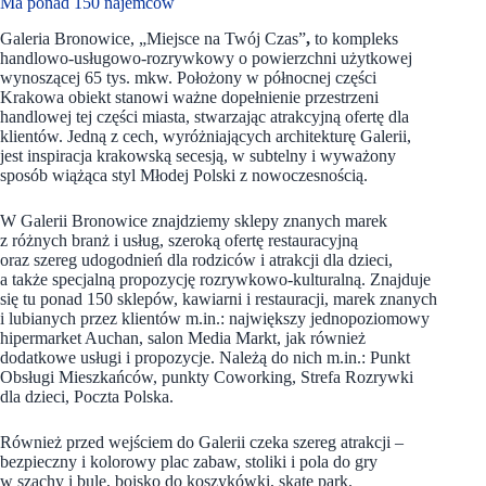
Ma ponad 150 najemców
Galeria Bronowice, „Miejsce na Twój Czas”
,
to kompleks
handlowo-usługowo-rozrywkowy o powierzchni użytkowej
wynoszącej 65 tys. mkw. Położony w północnej części
Krakowa obiekt stanowi ważne dopełnienie przestrzeni
handlowej tej części miasta, stwarzając atrakcyjną ofertę dla
klientów. Jedną z cech, wyróżniających architekturę Galerii,
jest inspiracja krakowską secesją, w subtelny i wyważony
sposób wiążąca styl Młodej Polski z nowoczesnością.
W Galerii Bronowice znajdziemy sklepy znanych marek
z różnych branż i usług, szeroką ofertę restauracyjną
oraz szereg udogodnień dla rodziców i atrakcji dla dzieci,
a także specjalną propozycję rozrywkowo-kulturalną. Znajduje
się tu ponad 150 sklepów, kawiarni i restauracji, marek znanych
i lubianych przez klientów m.in.: największy jednopoziomowy
hipermarket Auchan, salon Media Markt, jak również
dodatkowe usługi i propozycje. Należą do nich m.in.: Punkt
Obsługi Mieszkańców, punkty Coworking, Strefa Rozrywki
dla dzieci, Poczta Polska.
Również przed wejściem do Galerii czeka szereg atrakcji –
bezpieczny i kolorowy plac zabaw, stoliki i pola do gry
w szachy i bule, boisko do koszykówki, skate park.