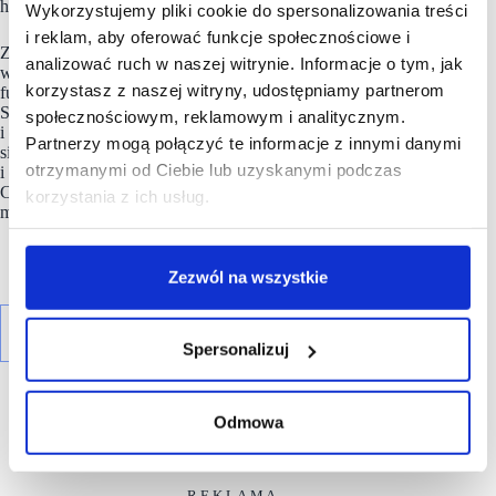
handlowych.
Wykorzystujemy pliki cookie do spersonalizowania treści
i reklam, aby oferować funkcje społecznościowe i
Zespół
Nhood Services Poland
tworzy innowacyjne
analizować ruch w naszej witrynie. Informacje o tym, jak
wielofunkcyjne projekty o wyjątkowej skali, licznych
korzystasz z naszej witryny, udostępniamy partnerom
funkcjach i zgodnie z zasadami zrównoważonego rozwoju.
Są to przestrzenie przyjazne lokalnym społecznościom
społecznościowym, reklamowym i analitycznym.
i dopasowane do istniejącej tkanki miejskiej. Firma podejmuje
Partnerzy mogą połączyć te informacje z innymi danymi
się także innych ambitnych projektów deweloperskich
otrzymanymi od Ciebie lub uzyskanymi podczas
i obsługuje transakcje sprzedaży terenów inwestycyjnych
Ceetrus Polska o powierzchni 160 ha, oferując klientom nowe
korzystania z ich usług.
możliwości biznesowe.
Zezwól na wszystkie
Spersonalizuj
Odmowa
R E K L A M A