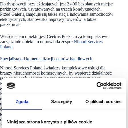
Do dyspozycji przyjeżdżających jest 2 400 bezpłatnych miejsc
parkingowych, usytuowanych na trzech kondygnacjach.
Przed Galerią znajduje się także stacja ładowania samochodów
elektrycznych, stanowiska naprawy rowerów, a także
paczkomat.
Właścicielem obiektu jest Ceetrus Poska, a za kompleksowe
zarządzanie obiektem odpowiada zespół
Nhood Services
Poland
.
Specjalista od komercjalizacji centrów handlowych
Nhood Services Poland świadczy kompleksowe usługi dla
branży nieruchomości komercyjnych, by wspierać działalność
swoich klientów i kreować przestrzenie tętniące życiem.
Portfolio usług firmy, w ramach linii biznesowych Property
& Asset Services (PAS), Development (DEV) oraz Resources,
Fund & Investment (RFI), obejmuje m.in. zarządzanie
obiektami handlowymi, wynajem powierzchni handlowej,
Zgoda
Szczegóły
O plikach cookies
reprezentacja najemców zarządzanie procesami
deweloperskimi, asset management, marketing, ESG, sprzedaż
terenów pod inwestycje. Spółka kompleksowo zarządza 25
centrami i galeriami handlowymi o łącznej powierzchni blisko
Niniejsza strona korzysta z plików cookie
700 tys. mkw. Jako komercjalizator reprezentuje 55 centrów