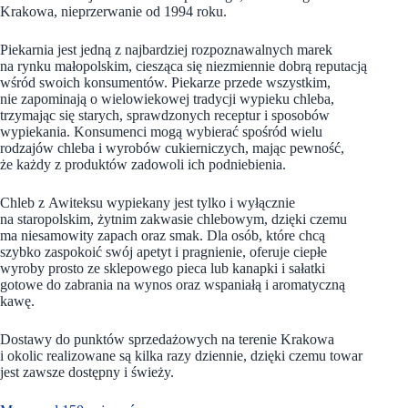
Krakowa, nieprzerwanie od 1994 roku.
Piekarnia jest jedną z najbardziej rozpoznawalnych marek
na rynku małopolskim, ciesząca się niezmiennie dobrą reputacją
wśród swoich konsumentów. Piekarze przede wszystkim,
nie zapominają o wielowiekowej tradycji wypieku chleba,
trzymając się starych, sprawdzonych receptur i sposobów
wypiekania. Konsumenci mogą wybierać spośród wielu
rodzajów chleba i wyrobów cukierniczych, mając pewność,
że każdy z produktów zadowoli ich podniebienia.
Chleb z Awiteksu wypiekany jest tylko i wyłącznie
na staropolskim, żytnim zakwasie chlebowym, dzięki czemu
ma niesamowity zapach oraz smak. Dla osób, które chcą
szybko zaspokoić swój apetyt i pragnienie, oferuje ciepłe
wyroby prosto ze sklepowego pieca lub kanapki i sałatki
gotowe do zabrania na wynos oraz wspaniałą i aromatyczną
kawę.
Dostawy do punktów sprzedażowych na terenie Krakowa
i okolic realizowane są kilka razy dziennie, dzięki czemu towar
jest zawsze dostępny i świeży.