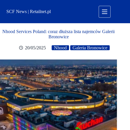
Przejdź
do
SCF News | Retailnet.pl
treści
Nhood Services Poland: coraz dłuższa lista najemców Galerii
Bronowice
20/05/2025
Nhood
Galeria Bronowice