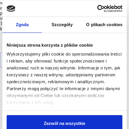
w 211 salonach w całej Polsce oraz w sklepie internetowym
emonnari.pl. Każda konstrukcja powstaje z myślą o figurach
polskich kobiet, dlatego też w salonach
Monnari
pełne
stylizacje stworzą Panie noszące rozmiary 36 – 46.
Ta rozmaitość sprawia, że marka jest dostępna dla każdej
Zgoda
Szczegóły
O plikach cookies
kobiety chcącej poczuć się wyjątkowo.
Niniejsza strona korzysta z plików cookie
Wykorzystujemy pliki cookie do spersonalizowania treści
i reklam, aby oferować funkcje społecznościowe i
analizować ruch w naszej witrynie. Informacje o tym, jak
korzystasz z naszej witryny, udostępniamy partnerom
społecznościowym, reklamowym i analitycznym.
Partnerzy mogą połączyć te informacje z innymi danymi
otrzymanymi od Ciebie lub uzyskanymi podczas
korzystania z ich usług.
R E K L A M A
Zezwól na wszystkie