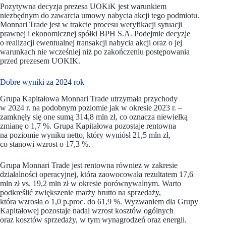
Pozytywna decyzja prezesa UOKiK jest warunkiem
niezbędnym do zawarcia umowy nabycia akcji tego podmiotu.
Monnari Trade jest w trakcie procesu weryfikacji sytuacji
prawnej i ekonomicznej spółki BPH S.A. Podejmie decyzje
o realizacji ewentualnej transakcji nabycia akcji oraz o jej
warunkach nie wcześniej niż po zakończeniu postępowania
przed prezesem UOKIK.
Dobre wyniki za 2024 rok
Grupa Kapitałowa Monnari Trade utrzymała przychody
w 2024 r. na podobnym poziomie jak w okresie 2023 r. –
zamknęły się one sumą 314,8 mln zł, co oznacza niewielką
zmianę o 1,7 %. Grupa Kapitałowa pozostaje rentowna
na poziomie wyniku netto, który wyniósł 21,5 mln zł,
co stanowi wzrost o 17,3 %.
Grupa Monnari Trade jest rentowna również w zakresie
działalności operacyjnej, która zaowocowała rezultatem 17,6
mln zł vs. 19,2 mln zł w okresie porównywalnym. Warto
podkreślić zwiększenie marży brutto na sprzedaży,
która wzrosła o 1,0 p.proc. do 61,9 %. Wyzwaniem dla Grupy
Kapitałowej pozostaje nadal wzrost kosztów ogólnych
oraz kosztów sprzedaży, w tym wynagrodzeń oraz energii.