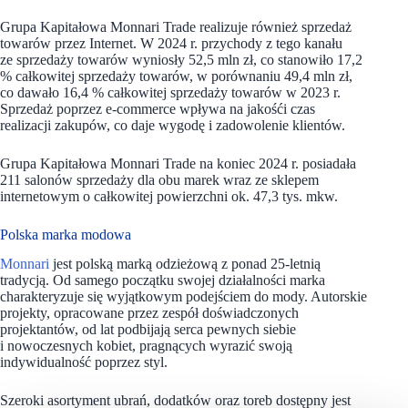
Grupa Kapitałowa Monnari Trade realizuje również sprzedaż
towarów przez Internet. W 2024 r. przychody z tego kanału
ze sprzedaży towarów wyniosły 52,5 mln zł, co stanowiło 17,2
% całkowitej sprzedaży towarów, w porównaniu 49,4 mln zł,
co dawało 16,4 % całkowitej sprzedaży towarów w 2023 r.
Sprzedaż poprzez e-commerce wpływa na jakośći czas
realizacji zakupów, co daje wygodę i zadowolenie klientów.
Grupa Kapitałowa Monnari Trade na koniec 2024 r. posiadała
211 salonów sprzedaży dla obu marek wraz ze sklepem
internetowym o całkowitej powierzchni ok. 47,3 tys. mkw.
Polska marka modowa
Monnari
jest polską marką odzieżową z ponad 25-letnią
tradycją. Od samego początku swojej działalności marka
charakteryzuje się wyjątkowym podejściem do mody. Autorskie
projekty, opracowane przez zespół doświadczonych
projektantów, od lat podbijają serca pewnych siebie
i nowoczesnych kobiet, pragnących wyrazić swoją
indywidualność poprzez styl.
Szeroki asortyment ubrań, dodatków oraz toreb dostępny jest