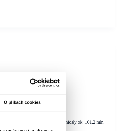
O plikach cookies
 procent
ari Trade w IV kwartale ub.r. wyniosły ok. 101,2 mln
ołecznościowe i analizować