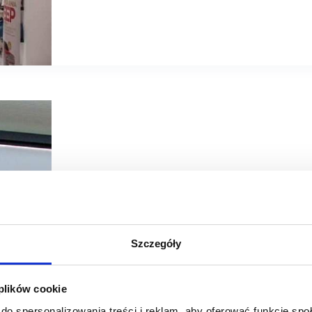
14/01/2026
Monnari
Szczegóły
Monnari Trade: w roku 2025 wzrost sprzedaży o ponad 12
 plików cookie
Skonsolidowane przychody ze sprzedaży towarów GK Monn
zł, co oznacza wzrost o 8,6% rdr. wobec 93,1 mln zł.
do spersonalizowania treści i reklam, aby oferować funkcje sp