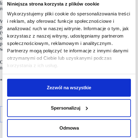
lat marka WITTCHEN jest jedną z najbardziej
Niniejsza strona korzysta z plików cookie
rozpoznawalnych marek premium w Polsce.
Wykorzystujemy pliki cookie do spersonalizowania treści
i reklam, aby oferować funkcje społecznościowe i
Wg stanu na koniec marca 2025 roku, Grupa
WITTCHEN
prowadziła sprzedaż poprzez własne e-sklepy w 8 krajach
analizować ruch w naszej witrynie. Informacje o tym, jak
(wliczając Polskę), 34 platformy marketplace w 23 krajach
korzystasz z naszej witryny, udostępniamy partnerom
oraz sieć ponad 100 salonów stacjonarnych funkcjonujących
społecznościowym, reklamowym i analitycznym.
pod markami WITTCHEN i WITTCHEN Travel. Posiada
własne centrum logistyczne w podwarszawskich Palmirach.
Partnerzy mogą połączyć te informacje z innymi danymi
otrzymanymi od Ciebie lub uzyskanymi podczas
Od 2015 roku spółka
WITTCHEN S.A.
jest notowana
korzystania z ich usług.
na Giełdzie Papierów Wartościowych w Warszawie.
*
Zezwól na wszystkie
Spersonalizuj
Odmowa