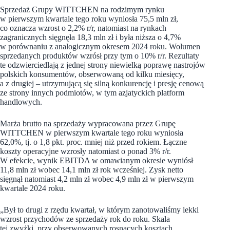
Sprzedaż Grupy WITTCHEN na rodzimym rynku
w pierwszym kwartale tego roku wyniosła 75,5 mln zł,
co oznacza wzrost o 2,2% r/r, natomiast na rynkach
zagranicznych sięgnęła 18,3 mln zł i była niższa o 4,7%
w porównaniu z analogicznym okresem 2024 roku. Wolumen
sprzedanych produktów wzrósł przy tym o 10% r/r. Rezultaty
te odzwierciedlają z jednej strony niewielką poprawę nastrojów
polskich konsumentów, obserwowaną od kilku miesięcy,
a z drugiej – utrzymującą się silną konkurencję i presję cenową
ze strony innych podmiotów, w tym azjatyckich platform
handlowych.
Marża brutto na sprzedaży wypracowana przez Grupę
WITTCHEN w pierwszym kwartale tego roku wyniosła
62,0%, tj. o 1,8 pkt. proc. mniej niż przed rokiem. Łączne
koszty operacyjne wzrosły natomiast o ponad 3% r/r.
W efekcie, wynik EBITDA w omawianym okresie wyniósł
11,8 mln zł wobec 14,1 mln zł rok wcześniej. Zysk netto
sięgnął natomiast 4,2 mln zł wobec 4,9 mln zł w pierwszym
kwartale 2024 roku.
„Był to drugi z rzędu kwartał, w którym zanotowaliśmy lekki
wzrost przychodów ze sprzedaży rok do roku. Skala
tej zwyżki, przy obserwowanych rosnących kosztach