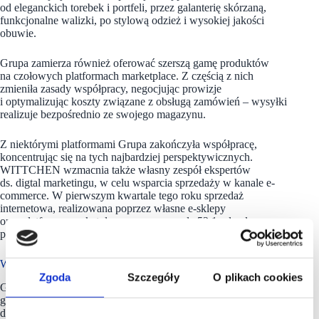
od eleganckich torebek i portfeli, przez galanterię skórzaną,
funkcjonalne walizki, po stylową odzież i wysokiej jakości
obuwie.
Grupa zamierza również oferować szerszą gamę produktów
na czołowych platformach marketplace. Z częścią z nich
zmieniła zasady współpracy, negocjując prowizje
i optymalizując koszty związane z obsługą zamówień – wysyłki
realizuje bezpośrednio ze swojego magazynu.
Z niektórymi platformami Grupa zakończyła współpracę,
koncentrując się na tych najbardziej perspektywicznych.
WITTCHEN wzmacnia także własny zespół ekspertów
ds. digtal marketingu, w celu wsparcia sprzedaży w kanale e-
commerce. W pierwszym kwartale tego roku sprzedaż
internetowa, realizowana poprzez własne e-sklepy
oraz platformy marketplace, wygenerowała 53,1 mln zł
przychodów (+6% r/r) i odpowiadała za 57% łącznej sprzedaży.
Wittchen ma w portfelu ponad 100 sklepów
Zgoda
Szczegóły
O plikach cookies
Grupa WITTCHEN zajmuje się sprzedażą ekskluzywnej
galanterii skórzanej, obuwia i odzieży oraz luksusowych
dodatków i akcesoriów podróżnych. Budowana od ponad 30