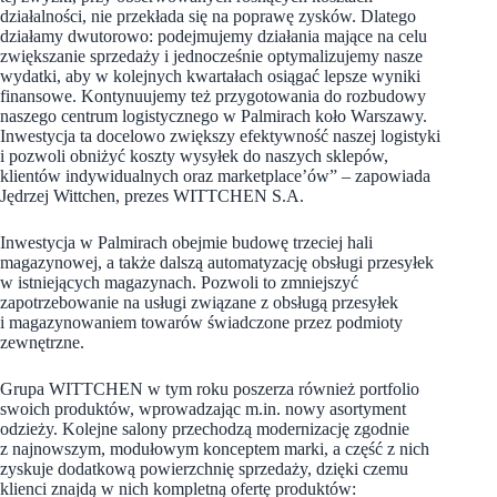
działalności, nie przekłada się na poprawę zysków. Dlatego
działamy dwutorowo: podejmujemy działania mające na celu
zwiększanie sprzedaży i jednocześnie optymalizujemy nasze
wydatki, aby w kolejnych kwartałach osiągać lepsze wyniki
finansowe. Kontynuujemy też przygotowania do rozbudowy
naszego centrum logistycznego w Palmirach koło Warszawy.
Inwestycja ta docelowo zwiększy efektywność naszej logistyki
i pozwoli obniżyć koszty wysyłek do naszych sklepów,
klientów indywidualnych oraz marketplace’ów” – zapowiada
Jędrzej Wittchen, prezes WITTCHEN S.A.
Inwestycja w Palmirach obejmie budowę trzeciej hali
magazynowej, a także dalszą automatyzację obsługi przesyłek
w istniejących magazynach. Pozwoli to zmniejszyć
zapotrzebowanie na usługi związane z obsługą przesyłek
i magazynowaniem towarów świadczone przez podmioty
zewnętrzne.
Grupa WITTCHEN w tym roku poszerza również portfolio
swoich produktów, wprowadzając m.in. nowy asortyment
odzieży. Kolejne salony przechodzą modernizację zgodnie
z najnowszym, modułowym konceptem marki, a część z nich
zyskuje dodatkową powierzchnię sprzedaży, dzięki czemu
klienci znajdą w nich kompletną ofertę produktów: