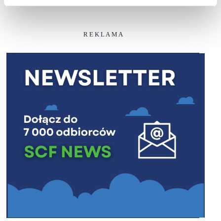
R E K L A M A