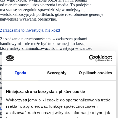
czy windykacja. Wyłączone pozostaną m.in. podatki
od nieruchomości, ubezpieczenia i media. To podejście
ma szansę szczególnie sprawdzić się w mniejszych,
wielolokalizacyjnych portfelach, gdzie rozdrobnienie generuje
największe wyzwania operacyjne.
Zarządzanie to inwestycja, nie koszt
Zarządzanie nieruchomościami – zwłaszcza parkami
handlowymi – nie może być traktowane jako koszt,
który należy zminimalizować. To inwestycja w wartość
nieruchomości, relacje z najemcami i reputację właściciela.
„Nie chodzi o to, by obiekt po prostu działał. Chodzi o to,
by działał dobrze – z korzyścią dla właściciela, najemcy
Zgoda
Szczegóły
O plikach cookies
i społeczności, która z niego korzysta każdego dnia” –
stwierdził Piotr Karpiński, Head of Property Management
w CBRE podczas części konferencyjnej targów
#scf2025spring.
Niniejsza strona korzysta z plików cookie
Targi #scf2025spring odbywały się w dniach 8-9 kwietnia
Wykorzystujemy pliki cookie do spersonalizowania treści
na Stadionie Legii. Nieodłącznym ich elementem jest
część
i reklam, aby oferować funkcje społecznościowe i
konferencyjna
. W tym roku na scenie pojawiło się aż 25 gości,
analizować ruch w naszej witrynie. Informacje o tym, jak
którzy mówili o kluczowych wyzwaniach stojących
przed rynkiem centrów handlowych w Polsce. Wszystkie