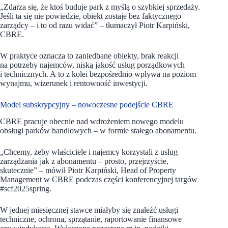
„Zdarza się, że ktoś buduje park z myślą o szybkiej sprzedaży.
Jeśli ta się nie powiedzie, obiekt zostaje bez faktycznego
zarządcy – i to od razu widać” – tłumaczył Piotr Karpiński,
CBRE.
W praktyce oznacza to zaniedbane obiekty, brak reakcji
na potrzeby najemców, niską jakość usług porządkowych
i technicznych. A to z kolei bezpośrednio wpływa na poziom
wynajmu, wizerunek i rentowność inwestycji.
Model subskrypcyjny – nowoczesne podejście CBRE
CBRE pracuje obecnie nad wdrożeniem nowego modelu
obsługi parków handlowych – w formie stałego abonamentu.
„Chcemy, żeby właściciele i najemcy korzystali z usług
zarządzania jak z abonamentu – prosto, przejrzyście,
skutecznie” – mówił Piotr Karpiński, Head of Property
Management w CBRE podczas części konferencyjnej targów
#scf2025spring.
W jednej miesięcznej stawce miałyby się znaleźć usługi
techniczne, ochrona, sprzątanie, raportowanie finansowe