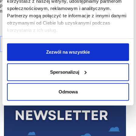
korzystasz z naszej witryny, udostępniamy partnerom
prezentacje i wystąpienia zostały już opublikowane
społecznościowym, reklamowym i analitycznym.
na kanale
YouTube
oraz na
Linkedin
.
Partnerzy mogą połączyć te informacje z innymi danymi
otrzymanymi od Ciebie lub uzyskanymi podczas
korzystania z ich usług.
Zezwól na wszystkie
Spersonalizuj
R E K L A M A
Odmowa