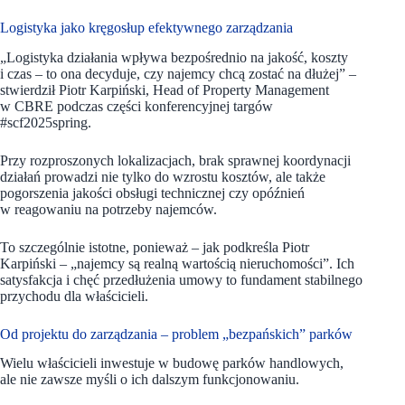
Logistyka jako kręgosłup efektywnego zarządzania
„Logistyka działania wpływa bezpośrednio na jakość, koszty
i czas – to ona decyduje, czy najemcy chcą zostać na dłużej” –
stwierdził Piotr Karpiński, Head of Property Management
w CBRE podczas części konferencyjnej targów
#scf2025spring.
Przy rozproszonych lokalizacjach, brak sprawnej koordynacji
działań prowadzi nie tylko do wzrostu kosztów, ale także
pogorszenia jakości obsługi technicznej czy opóźnień
w reagowaniu na potrzeby najemców.
To szczególnie istotne, ponieważ – jak podkreśla Piotr
Karpiński – „najemcy są realną wartością nieruchomości”. Ich
satysfakcja i chęć przedłużenia umowy to fundament stabilnego
przychodu dla właścicieli.
Od projektu do zarządzania – problem „bezpańskich” parków
Wielu właścicieli inwestuje w budowę parków handlowych,
ale nie zawsze myśli o ich dalszym funkcjonowaniu.