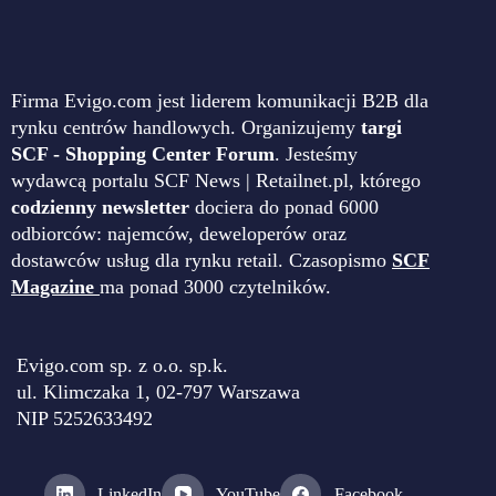
Firma Evigo.com jest liderem komunikacji B2B dla
rynku centrów handlowych. Organizujemy
targi
SCF - Shopping Center Forum
. Jesteśmy
wydawcą portalu SCF News | Retailnet.pl, którego
codzienny newsletter
dociera do ponad 6000
odbiorców: najemców, deweloperów oraz
dostawców usług dla rynku retail. Czasopismo
SCF
Magazine
ma ponad 3000 czytelników.
Evigo.com sp. z o.o. sp.k.
ul. Klimczaka 1, 02-797 Warszawa
NIP 5252633492
LinkedIn
YouTube
Facebook