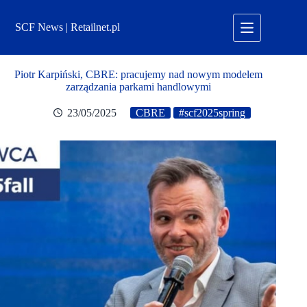
Przejdź
do
SCF News | Retailnet.pl
treści
Piotr Karpiński, CBRE: pracujemy nad nowym modelem
zarządzania parkami handlowymi
23/05/2025
CBRE
#scf2025spring