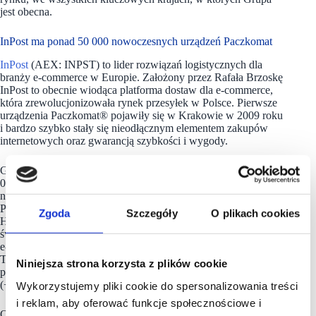
jest obecna.
InPost ma ponad 50 000 nowoczesnych urządzeń Paczkomat
InPost
(AEX: INPST) to lider rozwiązań logistycznych dla
branży e-commerce w Europie. Założony przez Rafała Brzoskę
InPost to obecnie wiodąca platforma dostaw dla e-commerce,
która zrewolucjonizowała rynek przesyłek w Polsce. Pierwsze
urządzenia Paczkomat® pojawiły się w Krakowie w 2009 roku
i bardzo szybko stały się nieodłącznym elementem zakupów
internetowych oraz gwarancją szybkości i wygody.
Grupa InPost na koniec Q1 2025 roku dysponowała ponad 83
000 punktami out-of-home, w tym ponad 50 000
nowoczesnych urządzeń Paczkomat i ponad 33 000 punktów
PUDO w 9 krajach (Wielka Brytania, Francja, Polska, Włochy,
Zgoda
Szczegóły
O plikach cookies
Hiszpania, Portugalia, Belgia, Luksemburg, Holandia). InPost
świadczy także usługi kurierskie i fulfillment dla sprzedawców
e-commerce, współpracując z około 100,000 e-sprzedawców.
Tylko w ciągu 2024 roku firma obsłużyła ponad miliard
Niniejsza strona korzysta z plików cookie
przesyłek, a w Q1 2025 r. wolumen paczek wyniósł 272 mln
(+12% r/r).
Wykorzystujemy pliki cookie do spersonalizowania treści
i reklam, aby oferować funkcje społecznościowe i
Od lat jednym z priorytetów firmy InPost jest troska