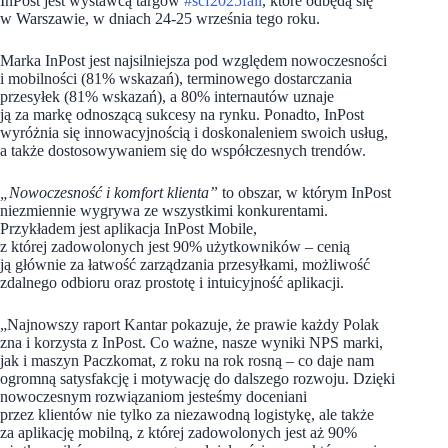
InPost jest wystawcą targów
#scf2025fall
, które odbędą się
w Warszawie, w dniach 24-25 września tego roku.
Marka InPost jest najsilniejsza pod względem nowoczesności
i mobilności (81% wskazań), terminowego dostarczania
przesyłek (81% wskazań), a 80% internautów uznaje
ją za markę odnoszącą sukcesy na rynku. Ponadto, InPost
wyróżnia się innowacyjnością i doskonaleniem swoich usług,
a także dostosowywaniem się do współczesnych trendów.
„Nowoczesność i komfort klienta”
to obszar, w którym InPost
niezmiennie wygrywa ze wszystkimi konkurentami.
Przykładem jest aplikacja InPost Mobile,
z której zadowolonych jest 90% użytkowników – cenią
ją głównie za łatwość zarządzania przesyłkami, możliwość
zdalnego odbioru oraz prostotę i intuicyjność aplikacji.
„Najnowszy raport Kantar pokazuje, że prawie każdy Polak
zna i korzysta z InPost. Co ważne, nasze wyniki NPS marki,
jak i maszyn Paczkomat, z roku na rok rosną – co daje nam
ogromną satysfakcję i motywację do dalszego rozwoju. Dzięki
nowoczesnym rozwiązaniom jesteśmy doceniani
przez klientów nie tylko za niezawodną logistykę, ale także
za aplikację mobilną, z której zadowolonych jest aż 90%