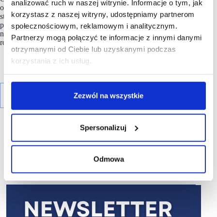
analizować ruch w naszej witrynie. Informacje o tym, jak
o środowisko naturalne. Strategia Dekarbonizacji Grupy
InPost
korzystasz z naszej witryny, udostępniamy partnerom
stanowi integralne uzupełnienie strategii biznesowej. InPost
przystąpił do inicjatywy SBTi i jako jeden z pierwszych
społecznościowym, reklamowym i analitycznym.
na polskim rynku, zamierza osiągnąć NET-ZERO do 2040
Partnerzy mogą połączyć te informacje z innymi danymi
roku.
otrzymanymi od Ciebie lub uzyskanymi podczas
korzystania z ich usług.
Zezwól na wszystkie
Spersonalizuj
Odmowa
R E K L A M A