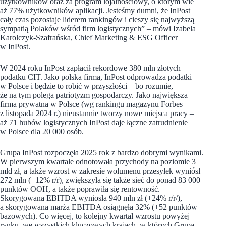
użytkowników oraz za program lojalnościowy, o którym wie
aż 77% użytkowników aplikacji. Jesteśmy dumni, że InPost
cały czas pozostaje liderem rankingów i cieszy się najwyższą
sympatią Polaków wśród firm logistycznych” –
mówi Izabela
Karolczyk-Szafrańska, Chief Marketing & ESG Officer
w InPost.
W 2024 roku InPost zapłacił rekordowe 380 mln złotych
podatku CIT. Jako polska firma, InPost odprowadza podatki
w Polsce i będzie to robić w przyszłości – bo rozumie,
że na tym polega patriotyzm gospodarczy. Jako największa
firma prywatna w Polsce (wg rankingu magazynu Forbes
z listopada 2024 r.) nieustannie tworzy nowe miejsca pracy –
aż 71 hubów logistycznych InPost daje łączne zatrudnienie
w Polsce dla 20 000 osób.
Grupa InPost rozpoczęła 2025 rok z bardzo dobrymi wynikami.
W pierwszym kwartale odnotowała przychody na poziomie 3
mld zł, a także wzrost w zakresie wolumenu przesyłek wyniósł
272 mln (+12% r/r), zwiększyła się także sieć do ponad 83 000
punktów OOH, a także poprawiła się rentowność.
Skorygowana EBITDA wyniosła 940 mln zł (+24% r/r/),
a skorygowana marża EBITDA osiągnęła 32% (+52 punktów
bazowych). Co więcej, to kolejny kwartał wzrostu powyżej
rynku, we wszystkich kluczowych krajach, w których Grupa