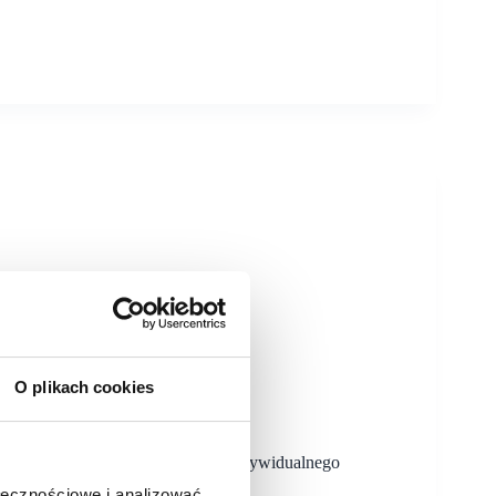
O plikach cookies
ejście do każdego projektu
je DNA, a każdy projekt wymaga indywidualnego
obalworth Poland.
ołecznościowe i analizować