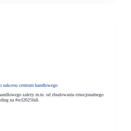
do sukcesu centrum handlowego
m handlowego zależy m.in. od zbudowania emocjonalnego
ing na #scf2025fall.