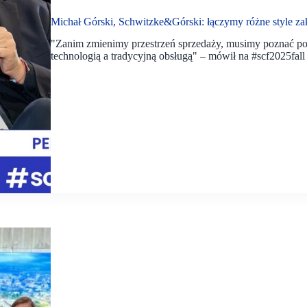
Michał Górski, Schwitzke&Górski: łączymy różne style za
"Zanim zmienimy przestrzeń sprzedaży, musimy poznać po
technologią a tradycyjną obsługą" – mówił na #scf2025fal