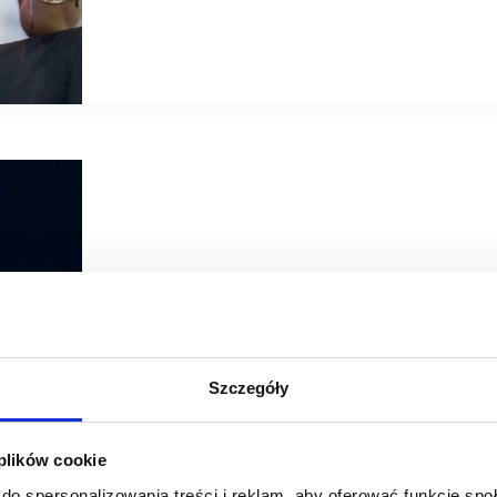
10/10/2025
Globalworth
#scf2025fall
Szczegóły
Barbara Wójcik, Globalworth: Sukces to indywidualne pod
 plików cookie
„Nie ma jednej recepty na sukces – każde miasto ma swo
podejścia” – mówiła na #scf2025fall Barbara Wójcik z Gl
do spersonalizowania treści i reklam, aby oferować funkcje sp