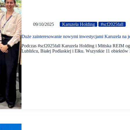
09/10/2025
Karuzela Holding
#scf2025fall
Duże zainteresowanie nowymi inwestycjami Karuzela na j
Podczas #scf2025fall Karuzela Holding i Mitiska REIM o
Lublińcu, Białej Podlaskiej i Ełku. Wszystkie 11 obiektów 