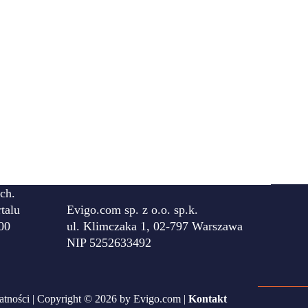
ch.
talu
Evigo.com sp. z o.o. sp.k.
00
ul. Klimczaka 1, 02-797 Warszawa
NIP 5252633492
atności
| Copyright © 2026 by Evigo.com |
Kontakt