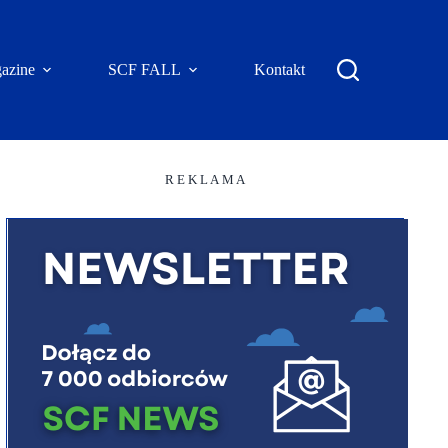
azine
SCF FALL
Kontakt
R E K L A M A