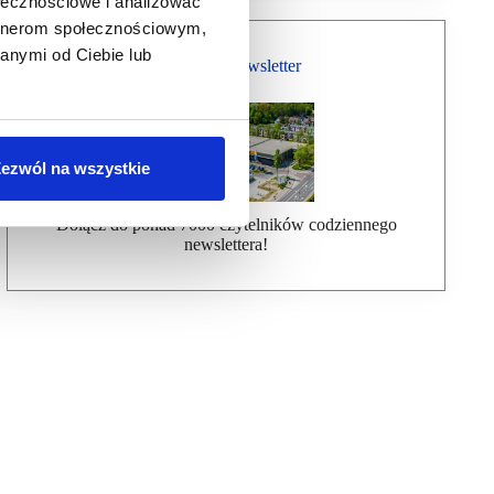
ołecznościowe i analizować
artnerom społecznościowym,
anymi od Ciebie lub
Bezpłatny Newsletter
ezwól na wszystkie
Dołącz do ponad 7000 czytelników codziennego
newslettera!