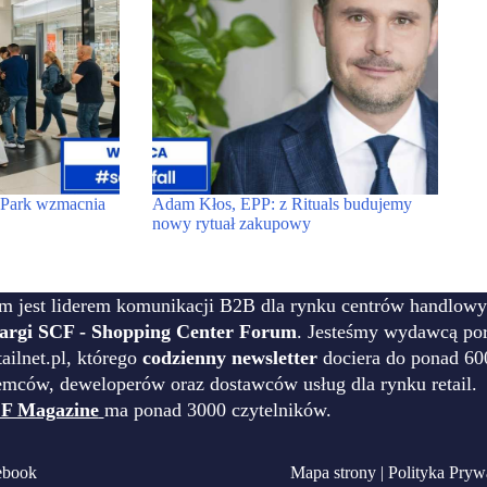
t Park wzmacnia
Adam Kłos, EPP: z Rituals budujemy
nowy rytuał zakupowy
m jest liderem komunikacji B2B dla rynku centrów handlowy
targi SCF - Shopping Center Forum
. Jesteśmy wydawcą por
ilnet.pl, którego
codzienny newsletter
dociera do ponad 60
emców, deweloperów oraz dostawców usług dla rynku retail.
F Magazine
ma ponad 3000 czytelników.
ebook
Mapa strony
|
Polityka Pryw