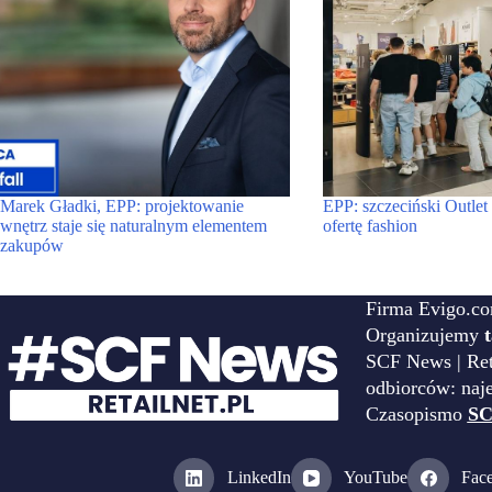
Marek Gładki, EPP: projektowanie
EPP: szczeciński Outle
wnętrz staje się naturalnym elementem
ofertę fashion
zakupów
Firma Evigo.co
Organizujemy
SCF News | Reta
odbiorców: naj
Czasopismo
SC
LinkedIn
YouTube
Fac