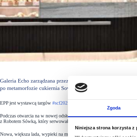
Galeria Echo zarządzana przez EPP nieustannie dba o atrakc
po metamorfozie cukiernia Sowa. Znajduje się na poziomie-1
EPP jest wystawcą targów
#scf2025fall,
które odbędą się we wrześniu
Zgoda
Podczas otwarcia na w nowej odsłonie Cukierni Sowa na gości czekały
z Robotem Sówką, który serwował wypieki w iście futurystycznym sty
Niniejsza strona korzysta z
Nowa, większa lada, wypieki na miejscu, elegancka strefa stolików sp