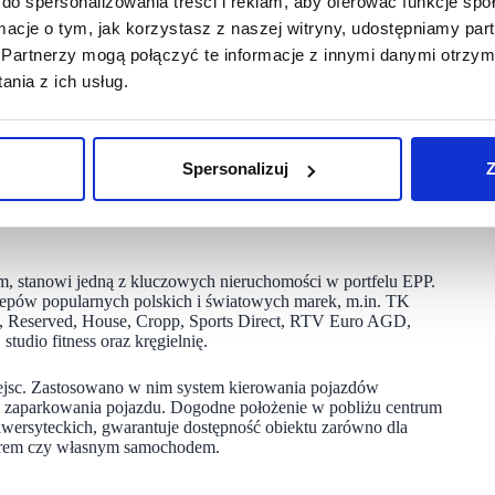
do spersonalizowania treści i reklam, aby oferować funkcje sp
ormacje o tym, jak korzystasz z naszej witryny, udostępniamy p
h, sprawdzonych recepturach. Liczy ponad 150 punktów
Partnerzy mogą połączyć te informacje z innymi danymi otrzym
 fachowców branży cukierniczej i jest ulubioną cukiernią
bów.
nia z ich usług.
 Optyk. Otworzyła ona sklep na poziomie 0. Do grona
Spersonalizuj
Z
a poziomie -1. Swoją lokalizację zmienił Inglot. Klienci
orter i Home&You.
m, stanowi jedną z kluczowych nieruchomości w portfelu EPP.
klepów popularnych polskich i światowych marek, m.in. TK
 Reserved, House, Cropp, Sports Direct, RTV Euro AGD,
udio fitness oraz kręgielnię.
ejsc. Zastosowano w nim system kierowania pojazdów
u zaparkowania pojazdu. Dogodne położenie w pobliżu centrum
iwersyteckich, gwarantuje dostępność obiektu zarówno dla
owerem czy własnym samochodem.