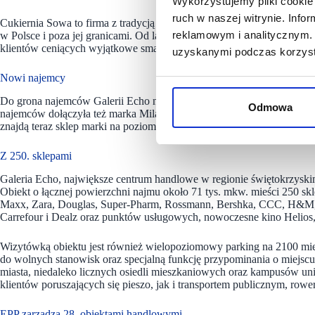
Wykorzystujemy pliki cookie 
ruch w naszej witrynie. Inf
Cukiernia Sowa to firma z tradycją od 1946 roku. Bazuje na własnyc
reklamowym i analitycznym. 
w Polsce i poza jej granicami. Od lat cieszy się niezmiennym uznaniem
klientów ceniących wyjątkowe smaki. Zaletą jest wysoka jakość wyro
uzyskanymi podczas korzysta
Nowi najemcy
Do grona najemców Galerii Echo niedawno dołączyła marka KODANO
Odmowa
najemców dołączyła też marka Milano Uomo, której sklep znajduje się n
znajdą teraz sklep marki na poziomie -1, w sąsiedztwie salonów Rep
Z 250. sklepami
Galeria Echo, największe centrum handlowe w regionie świętokrzyski
Obiekt o łącznej powierzchni najmu około 71 tys. mkw. mieści 250 s
Maxx, Zara, Douglas, Super-Pharm, Rossmann, Bershka, CCC, H&M,
Carrefour i Dealz oraz punktów usługowych, nowoczesne kino Helios, st
Wizytówką obiektu jest również wielopoziomowy parking na 2100 mi
do wolnych stanowisk oraz specjalną funkcję przypominania o miejsc
miasta, niedaleko licznych osiedli mieszkaniowych oraz kampusów un
klientów poruszających się pieszo, jak i transportem publicznym, r
EPP zarządza 28. obiektami handlowymi