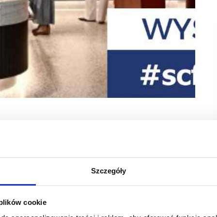
yjność swojej oferty. W nowoczesnej odsłonie wróciła
, w sąsiedztwie sklepu KiK.
 tego roku, na terenie EXPO XXI w Warszawie.
Szczegóły
 słodkie niespodzianki oraz wyjątkowa atrakcja – degustacja
lu.
 plików cookie
rawiają, że to odpowiedne miejsce na rodzinne popołudnie.