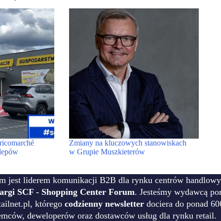
ricomarché
Zmiany na kluczowych stanowiskach
klepów
w Grupie Muszkieterów
m jest liderem komunikacji B2B dla rynku centrów handlowy
targi SCF - Shopping Center Forum
. Jesteśmy wydawcą por
ilnet.pl, którego
codzienny newsletter
dociera do ponad 60
emców, deweloperów oraz dostawców usług dla rynku retail.