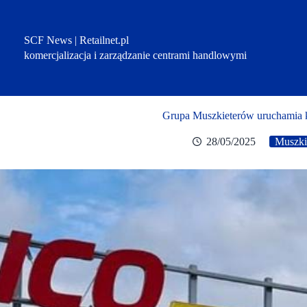
Przejdź
do
treści
SCF News | Retailnet.pl
komercjalizacja i zarządzanie centrami handlowymi
Grupa Muszkieterów uruchamia k
28/05/2025
Muszki