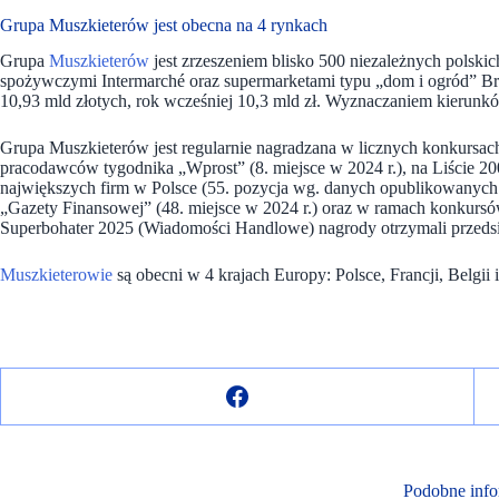
Grupa Muszkieterów jest obecna na 4 rynkach
Grupa
Muszkieterów
jest zrzeszeniem blisko 500 niezależnych polsk
spożywczymi Intermarché oraz supermarketami typu „dom i ogród” B
10,93 mld złotych, rok wcześniej 10,3 mld zł. Wyznaczaniem kierunków
Grupa Muszkieterów jest regularnie nagradzana w licznych konkursach
pracodawców tygodnika „Wprost” (8. miejsce w 2024 r.), na Liście 20
największych firm w Polsce (55. pozycja wg. danych opublikowanych 
„Gazety Finansowej” (48. miejsce w 2024 r.) oraz w ramach konkurs
Superbohater 2025 (Wiadomości Handlowe) nagrody otrzymali przeds
Muszkieterowie
są obecni w 4 krajach Europy: Polsce, Francji, Belgii i
Podobne info