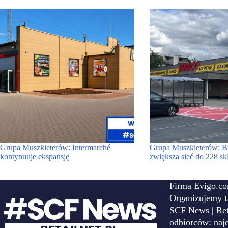
Grupa Muszkieterów: Intermarché
Grupa Muszkieterów: B
kontynuuje ekspansję
zwiększa sieć do 228 s
Firma Evigo.co
Organizujemy
SCF News | Reta
odbiorców: naj