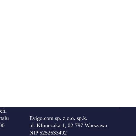
ch.
talu
Evigo.com sp. z o.o. sp.k.
00
ul. Klimczaka 1, 02-797 Warszawa
NIP 5252633492