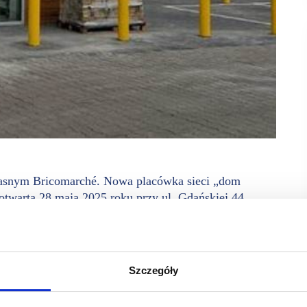
własnym Bricomarché. Nowa placówka sieci „dom
otwarta 28 maja 2025 roku przy ul. Gdańskiej 44.
eroki wybór produktów budowlanych, dekoracyjnych
chowe wsparcie.
m punkcie sieci Bricomarché – jednej z największych
Szczegóły
przy ul. Gdańskiej 44 to nie tylko 1770 mkw. z asortymentem
1500 mkw. ogrodu zewnętrznego i parkingiem na 90 aut. Dla
wygodnie, z szeroką ofertą i fachowym wsparciem.