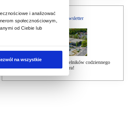
ołecznościowe i analizować
Bezpłatny Newsletter
artnerom społecznościowym,
anymi od Ciebie lub
ezwól na wszystkie
Dołącz do ponad 7000 czytelników codziennego
newslettera!