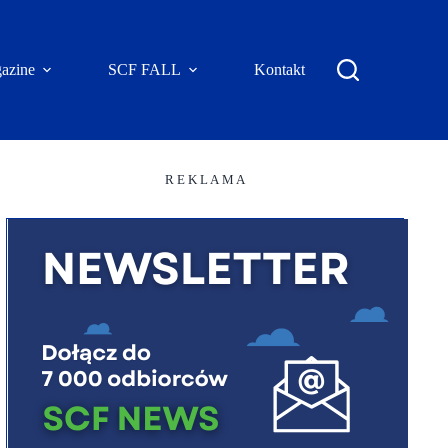
azine
SCF FALL
Kontakt
R E K L A M A