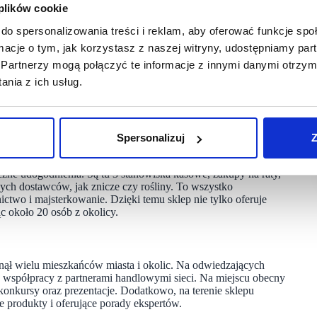
 plików cookie
zypadek, to był plan. Czarnków zasługiwał na własne
do spersonalizowania treści i reklam, aby oferować funkcje sp
ówki sieci w Polsce.
ormacje o tym, jak korzystasz z naszej witryny, udostępniamy p
Partnerzy mogą połączyć te informacje z innymi danymi otrzym
e wobec lokalnej społeczności” – dodał Jacek Paszke.
nia z ich usług.
dł na stronę przedsiębiorców, odpowiadał m.in. za finanse
sowego, a następnie Dyrektora Generalnego Bricomarché
Spersonalizuj
Z
zne udogodnienia. Są tu 3 stanowiska kasowe, zakupy na raty,
alnych dostawców, jak znicze czy rośliny. To wszystko
ctwo i majsterkowanie. Dzięki temu sklep nie tylko oferuje
c około 20 osób z okolicy.
ął wielu mieszkańców miasta i okolic. Na odwiedzających
 współpracy z partnerami handlowymi sieci. Na miejscu obecny
konkursy oraz prezentacje. Dodatkowo, na terenie sklepu
e produkty i oferujące porady ekspertów.