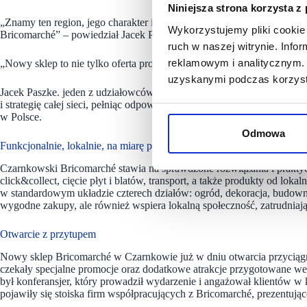
Niniejsza strona korzysta z
„Znamy ten region, jego charakter i codzienne potrzeby. To nie był pr
Wykorzystujemy pliki cookie 
Bricomarché” – powiedział Jacek Paszke, współwłaściciel trzeciej plac
ruch w naszej witrynie. Inf
reklamowym i analitycznym. 
„Nowy sklep to nie tylko oferta produktów, ale też nasze zobowiązani
uzyskanymi podczas korzysta
Jacek Paszke. jeden z udziałowców Grupy Muszkieterów, zanim przesze
i strategię całej sieci, pełniąc odpowiednio funkcję Dyrektora Finan
w Polsce.
Odmowa
Funkcjonalnie, lokalnie, na miarę potrzeb
Czarnkowski Bricomarché stawia na sprawdzone rozwiązania i praktyc
click&collect, cięcie płyt i blatów, transport, a także produkty od lok
w standardowym układzie czterech działów: ogród, dekoracja, budowni
wygodne zakupy, ale również wspiera lokalną społeczność, zatrudniają
Otwarcie z przytupem
Nowy sklep Bricomarché w Czarnkowie już w dniu otwarcia przyciągn
czekały specjalne promocje oraz dodatkowe atrakcje przygotowane we
był konferansjer, który prowadził wydarzenie i angażował klientów w 
pojawiły się stoiska firm współpracujących z Bricomarché, prezentując