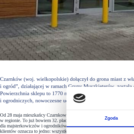
Czarnków (woj. wielkopolskie) dołączył do grona miast z 
i ogród”, działającej w ramach Grupy Muszkieterów, została 
Powierzchnia sklepu to 1770 mkw. Oferuje mieszkańcom sz
i ogrodniczych, nowoczesne udogodnienia zakupowe oraz fa
Od 28 maja mieszkańcy Czarnkowa i okolic mogą robić zakupy w nowy
Zgoda
w regionie. To już bowiem 32. placówka sieci w Wielkopolsce. Sklep 
dla majsterkowiczów i ogrodników, ale też nowoczesna przestrzeń z 
klientów oznacza to jedno: wszystko do domu i ogrodu – na miejscu, 