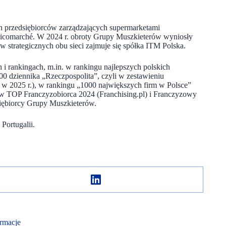
ich przedsiębiorców zarządzających supermarketami
ricomarché. W 2024 r. obroty Grupy Muszkieterów wyniosły
 strategicznych obu sieci zajmuje się spółka ITM Polska.
 i rankingach, m.in. w rankingu najlepszych polskich
00 dziennika „Rzeczpospolita”, czyli w zestawieniu
w 2025 r.), w rankingu „1000 największych firm w Polsce”
ów TOP Franczyzobiorca 2024 (Franchising.pl) i Franczyzowy
iębiorcy Grupy Muszkieterów.
 Portugalii.
rmacje