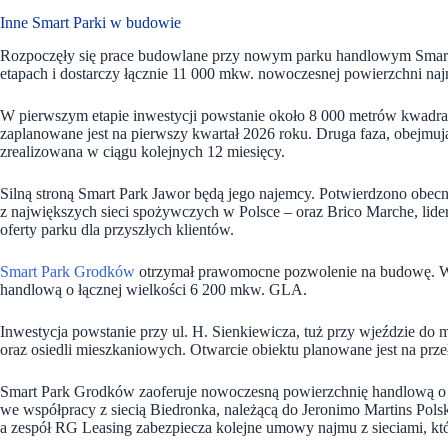
Inne Smart Parki w budowie
Rozpoczęły się prace budowlane przy nowym parku handlowym Smart
etapach i dostarczy łącznie 11 000 mkw. nowoczesnej powierzchni n
W pierwszym etapie inwestycji powstanie około 8 000 metrów kwadra
zaplanowane jest na pierwszy kwartał 2026 roku. Druga faza, obejm
zrealizowana w ciągu kolejnych 12 miesięcy.
Silną stroną Smart Park Jawor będą jego najemcy. Potwierdzono obec
z największych sieci spożywczych w Polsce – oraz Brico Marche, lide
oferty parku dla przyszłych klientów.
Smart Park Grodków
otrzymał prawomocne pozwolenie na budowę. Wk
handlową o łącznej wielkości 6 200 mkw. GLA.
Inwestycja powstanie przy ul. H. Sienkiewicza, tuż przy wjeździe do m
oraz osiedli mieszkaniowych. Otwarcie obiektu planowane jest na prz
Smart Park Grodków zaoferuje nowoczesną powierzchnię handlową o ł
we współpracy z siecią Biedronka, należącą do Jeronimo Martins Pols
a zespół RG Leasing zabezpiecza kolejne umowy najmu z sieciami, któ