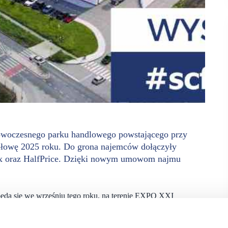
owoczesnego parku handlowego powstającego przy
połowę 2025 roku. Do grona najemców dołączyły
ox oraz HalfPrice. Dzięki nowym umowom najmu
ędą się we wrześniu tego roku, na terenie EXPO XXI
codziennych zakupów oraz szeroki wybór popularnych marek.