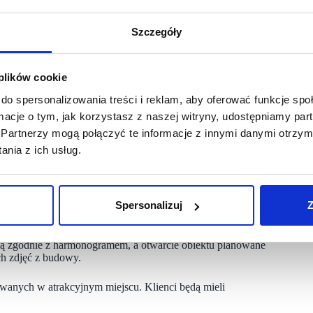
 Grupy CCC: CCC, Worldbox oraz HalfPrice.
Szczegóły
alistów modowych w Europie, znacząco podnosi atrakcyjność
g.
 plików cookie
wijający się koncept Grupy CCC. Marka planuje dynamiczną
do spersonalizowania treści i reklam, aby oferować funkcje sp
mców w segmencie retail parków. Worldbox, skoncentrowany
ormacje o tym, jak korzystasz z naszej witryny, udostępniamy p
40 lokalizacji i nadal szybko rośnie. To jeden z kluczowych
Partnerzy mogą połączyć te informacje z innymi danymi otrzym
nie tylko poszerza swój zasięg, ale także wprowadza nowe
nia z ich usług.
ka, Rossmann, Empik, TEDi, Xtreme Fitness, Sinsay, Haul
owym umowom najmu poziom komercjalizacji obiektu
Spersonalizuj
Z
zacji odpowiada RG Leasing. Generalnym wykonawcą jest Zakład
 zgodnie z harmonogramem, a otwarcie obiektu planowane
ch zdjęć z budowy.
wanych w atrakcyjnym miejscu. Klienci będą mieli