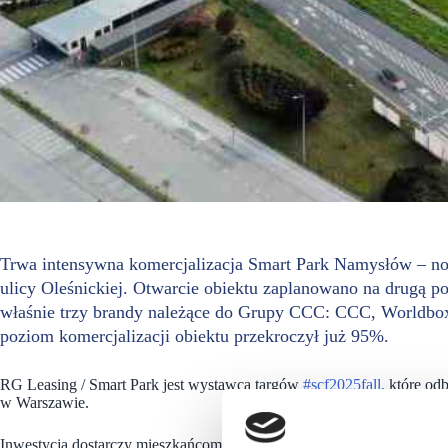
Trwa intensywna komercjalizacja Smart Park Namysłów – n
ulicy Oleśnickiej. Otwarcie obiektu zaplanowano na drugą 
właśnie trzy brandy należące do Grupy CCC: CCC, Worldb
poziom komercjalizacji obiektu przekroczył już 95%.
RG Leasing / Smart Park jest wystawcą targów
#scf2025fall,
które odb
w Warszawie.
Inwestycja dostarczy mieszkańcom Namysłowa i okolic nową jakość 