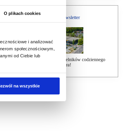
O plikach cookies
Bezpłatny Newsletter
ołecznościowe i analizować
artnerom społecznościowym,
anymi od Ciebie lub
Dołącz do ponad 7000 czytelników codziennego
newslettera!
ezwól na wszystkie