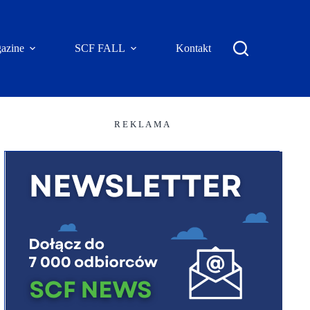
azine
SCF FALL
Kontakt
R E K L A M A