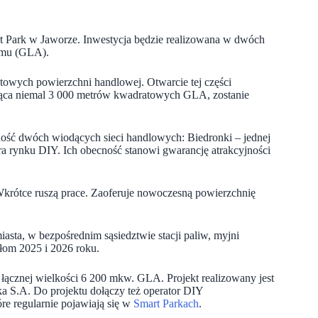
 Park w Jaworze. Inwestycja będzie realizowana w dwóch
ajmu (GLA).
towych powierzchni handlowej. Otwarcie tej części
ująca niemal 3 000 metrów kwadratowych GLA, zostanie
ność dwóch wiodących sieci handlowych: Biedronki – jednej
ra rynku DIY. Ich obecność stanowi gwarancję atrakcyjności
rótce ruszą prace. Zaoferuje nowoczesną powierzchnię
iasta, w bezpośrednim sąsiedztwie stacji paliw, myjni
ełom 2025 i 2026 roku.
ącznej wielkości 6 200 mkw. GLA. Projekt realizowany jest
ka S.A. Do projektu dołączy też operator DIY
re regularnie pojawiają się w
Smart Parkach
.