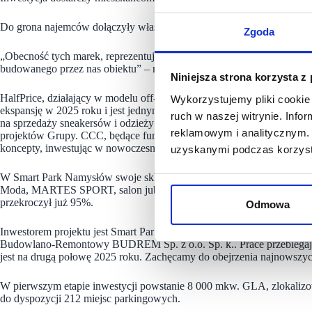
Do grona najemców dołączyły właśnie trzy silne brandy należące do
Zgoda
„Obecność tych marek, reprezentujących jednego z największych det
budowanego przez nas obiektu” – mówi Paweł Bartosiak z RG Leasin
Niniejsza strona korzysta z
HalfPrice, działający w modelu off-price, to obecnie najszybciej roz
Wykorzystujemy pliki cookie 
ekspansję w 2025 roku i jest jednym z najchętniej wybieranych naje
ruch w naszej witrynie. Inf
na sprzedaży sneakersów i odzieży streetwearowej, posiada już ponad 1
reklamowym i analitycznym. 
projektów Grupy. CCC, będące fundamentem działalności Grupy CCC, 
koncepty, inwestując w nowoczesne przestrzenie handlowe.
uzyskanymi podczas korzysta
W Smart Park Namysłów swoje sklepy otworzą również m.in.: Biedron
Moda, MARTES SPORT, salon jubilerski oraz Świat Prasy. Dzięki n
przekroczył już 95%.
Odmowa
Inwestorem projektu jest Smart Park Poland, a za proces komercjali
Budowlano-Remontowy BUDREM Sp. z o.o. Sp. k.. Prace przebiegają
jest na drugą połowę 2025 roku. Zachęcamy do obejrzenia najnowszy
W pierwszym etapie inwestycji powstanie 8 000 mkw. GLA, zlokalizo
do dyspozycji 212 miejsc parkingowych.