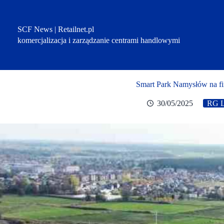
Przejdź
do
treści
SCF News | Retailnet.pl
komercjalizacja i zarządzanie centrami handlowymi
Smart Park Namysłów na fin
30/05/2025
RG L