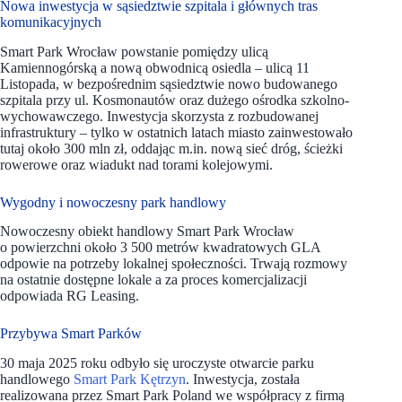
Nowa inwestycja w sąsiedztwie szpitala i głównych tras
komunikacyjnych
Smart Park Wrocław powstanie pomiędzy ulicą
Kamiennogórską a nową obwodnicą osiedla – ulicą 11
Listopada, w bezpośrednim sąsiedztwie nowo budowanego
szpitala przy ul. Kosmonautów oraz dużego ośrodka szkolno-
wychowawczego. Inwestycja skorzysta z rozbudowanej
infrastruktury – tylko w ostatnich latach miasto zainwestowało
tutaj około 300 mln zł, oddając m.in. nową sieć dróg, ścieżki
rowerowe oraz wiadukt nad torami kolejowymi.
Wygodny i nowoczesny park handlowy
Nowoczesny obiekt handlowy Smart Park Wrocław
o powierzchni około 3 500 metrów kwadratowych GLA
odpowie na potrzeby lokalnej społeczności. Trwają rozmowy
na ostatnie dostępne lokale a za proces komercjalizacji
odpowiada RG Leasing.
Przybywa Smart Parków
30 maja 2025 roku odbyło się uroczyste otwarcie parku
handlowego
Smart Park Kętrzyn
. Inwestycja, została
realizowana przez Smart Park Poland we współpracy z firmą