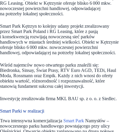
RG Leasing. Obiekt w Kętrzynie oferuje blisko 6 000 mkw.
nowoczesnej powierzchni handlowej, odpowiadającej
na potrzeby lokalnej społeczności.
Smart Park Kętrzyn to kolejny udany projekt zrealizowany
przez Smart Park Poland i RG Leasing, które z pasją
i konsekwencją rozwijają nowoczesną sieć parków
handlowych w miastach średniej wielkości. Obiekt w Kętrzynie
oferuje blisko 6 000 mkw. nowoczesnej powierzchni
handlowej, odpowiadającej na potrzeby lokalnej społeczności.
Wśród najemców nowo otwartego parku znaleźli się:
Biedronka, Sinsay, Świat Prasy, RTV Euro AGD, TEDi, Haul
Moda, Rossmann oraz Empik. Każdy z nich wnosi do oferty
obiektu wartość, różnorodność i rozpoznawalność, które
stanowią fundament sukcesu całej inwestycji.
Inwestycję zrealizowała firma MKL BAU sp. z o. o. z Siedlec.
Smart Parki w realizacji
Trwa intensywna komercjalizacja
Smart Park
Namysłów –
nowoczesnego parku handlowego powstającego przy ulicy
Oleśnickiej. Otwarcie obiektu zaplanowano na drugą połowę