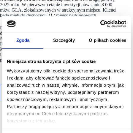
2025 roku. W pierwszym etapie inwestycji powstanie 8 000
mkw. GLA, zlokalizowanych w atrakcyjnym miejscu. Klienci
będą mieli do dyspozycji 212 miejsc parkingowych.
Do grona najemców dołączyły właśnie trzy brandy należące
do Grupy CCC: CCC, Worldbox oraz HalfPrice. W Smart Park
Namysłów swoje sklepy otworzą również m.in.: Biedronka,
Zgoda
Szczegóły
O plikach cookies
Rossmann, Empik, TEDi, Xtreme Fitness, Sinsay, Haul
Moda, MARTES SPORT, salon jubilerski oraz Świat Prasy.
Dzięki nowym umowom najmu poziom komercjalizacji obiektu
przekroczył już 95%.
Niniejsza strona korzysta z plików cookie
Wykorzystujemy pliki cookie do spersonalizowania treści
i reklam, aby oferować funkcje społecznościowe i
analizować ruch w naszej witrynie. Informacje o tym, jak
korzystasz z naszej witryny, udostępniamy partnerom
społecznościowym, reklamowym i analitycznym.
Partnerzy mogą połączyć te informacje z innymi danymi
otrzymanymi od Ciebie lub uzyskanymi podczas
korzystania z ich usług.