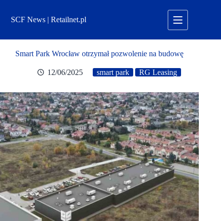
Przejdź
do
SCF News | Retailnet.pl
treści
Smart Park Wrocław otrzymał pozwolenie na budowę
12/06/2025
smart park
RG Leasing