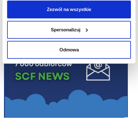
R E K L A M A
Zezwól na wszystkie
Spersonalizuj
Odmowa