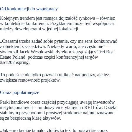
Od konkurencji do współpracy
Kolejnym trendem jest rosnąca dojrzałość rynkowa – również
w kontekście konkurencji. Przykładem może być współpraca
między deweloperami w jednej lokalizacji.
„Czasami trzeba zadać sobie pytanie, czy ma sens konkurować
z obiektem z sąsiedztwa. Niekiedy warto, ale często nie” –
stwierdził Jacek Wesołowski, dyrektor zarządzający Trei Real
Estate Poland, podczas części konferencyjnej targów
#scf2025spring.
To podejście nie tylko pozwala uniknąć nadpodaży, ale też
zwiększa rentowność projektów.
Coraz popularniejsze
Parki handlowe coraz częściej przyciągają uwagę inwestorów
instytucjonalnych – funduszy emerytalnych i REIT-ów. Dzięki
stabilnym przychodom i prostszej strukturze najmu uznawane
są za bezpieczną klasę aktywów.
„Jak euro będzie taniało, złotówka też, to pojawi się coraz