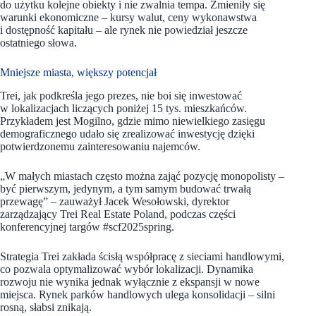
do użytku kolejne obiekty i nie zwalnia tempa. Zmieniły się
warunki ekonomiczne – kursy walut, ceny wykonawstwa
i dostępność kapitału – ale rynek nie powiedział jeszcze
ostatniego słowa.
Mniejsze miasta, większy potencjał
Trei, jak podkreśla jego prezes, nie boi się inwestować
w lokalizacjach liczących poniżej 15 tys. mieszkańców.
Przykładem jest Mogilno, gdzie mimo niewielkiego zasięgu
demograficznego udało się zrealizować inwestycję dzięki
potwierdzonemu zainteresowaniu najemców.
„W małych miastach często można zająć pozycję monopolisty –
być pierwszym, jedynym, a tym samym budować trwałą
przewagę” – zauważył Jacek Wesołowski, dyrektor
zarządzający Trei Real Estate Poland, podczas części
konferencyjnej targów #scf2025spring.
Strategia Trei zakłada ścisłą współpracę z sieciami handlowymi,
co pozwala optymalizować wybór lokalizacji. Dynamika
rozwoju nie wynika jednak wyłącznie z ekspansji w nowe
miejsca. Rynek parków handlowych ulega konsolidacji – silni
rosną, słabsi znikają.