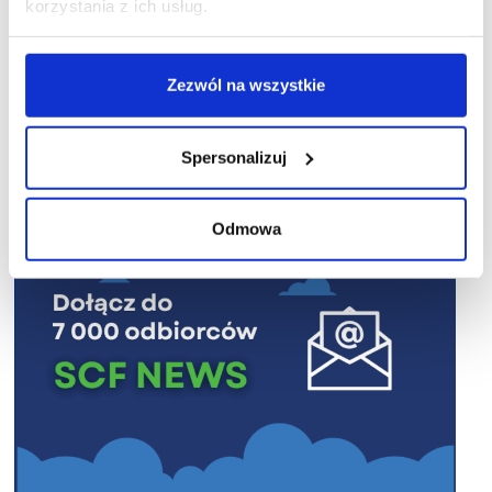
korzystania z ich usług.
Zezwól na wszystkie
R E K L A M A
Spersonalizuj
Odmowa