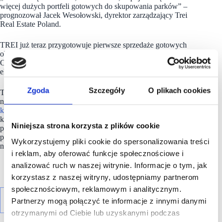
więcej dużych portfeli gotowych do skupowania parków” –
prognozował Jacek Wesołowski, dyrektor zarządzający Trei
Real Estate Poland.
TREI już teraz przygotowuje pierwsze sprzedaże gotowych
obiektów, które zbudowano w ramach joint venture z Patron
Capital. To – jak podkreślił Jacek Wesołowski – naturalny
element cyklu, a nie „ucieczka z rynku”.
Zgoda
Szczegóły
O plikach cookies
Targi #scf2025spring odbywały się w dniach 8-9 kwietnia
na Stadionie Legii. Nieodłącznym ich elementem jest
część
konferencyjna
. W tym roku na scenie pojawiło się aż 25 gości,
którzy mówili o kluczowych wyzwaniach stojących
Niniejsza strona korzysta z plików cookie
przed rynkiem centrów handlowych w Polsce. Wszystkie
prezentacje i wystąpienia zostały już opublikowane
Wykorzystujemy pliki cookie do spersonalizowania treści
na kanale
YouTube
oraz na
Linkedin
.
i reklam, aby oferować funkcje społecznościowe i
analizować ruch w naszej witrynie. Informacje o tym, jak
korzystasz z naszej witryny, udostępniamy partnerom
społecznościowym, reklamowym i analitycznym.
Partnerzy mogą połączyć te informacje z innymi danymi
otrzymanymi od Ciebie lub uzyskanymi podczas