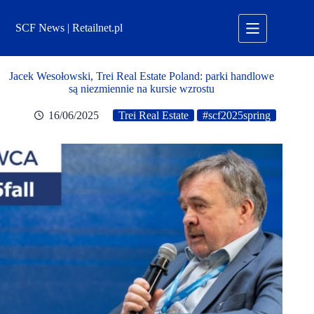
Przejdź
do
SCF News | Retailnet.pl
treści
Jacek Wesołowski, Trei Real Estate Poland: parki handlowe
są niezmiennie na kursie wzrostu
16/06/2025
Trei Real Estate
#scf2025spring