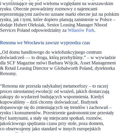
i wyróżniające się pod wieloma względami na warszawskim
rynku. Obecnie prowadzimy rozmowy z najemcami
reprezentującymi zarówno uznane marki obecne już na polskim
rynku, jak i tymi, które dopiero planują zaistnienie w Polsce –
dodaje Hubert Oleksiak, Senior Leasing Manager Nhood
Services Poland odpowiedzialny za
Wilanów Park
.
Renoma we Wrocławiu zawsze wyprzedza czas
„Od domu handlowego do wielofunkcyjnego centrum
doświadczeń — to droga, którą przebyliśmy.” – w wywiadzie
dla SCF Magazine mówi Barbara Wójcik, Asset Management
& Retail Leasing Director w Globalworth Poland, dyrektorka
Renomy.
“Renoma nie przeszła radykalnej metamorfozy – to raczej
proces nieustannej ewolucji: od wrażeń, jakich dostarczają
zakupy do wydarzeń budujących wspomnienia. Kiedyś
kupowaliśmy – dziś chcemy doświadczać. Budynek
dopasowuje się do zmieniających się trendów i zachowań –
rynku i konsumentów. Przestrzenie gastronomiczne przestały
być kantynami, a stały się miejscami spotkań, rozmów,
jakościowego spędzania czasu przy stole, poza domem,
co obserwujemy jako standard w innych europejskich