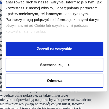
analizować ruch w naszej witrynie. Informacje o tym, jak
handlowych
korzystasz z naszej witryny, udostępniamy partnerom
Na łamach czerwcowego wydania SCF Magazine czytelnicy
społecznościowym, reklamowym i analitycznym.
poznają Centrum Handlowe Sekunda i jego inwestora.
Quantum/VANSTAR, polska firma, która wywodzi się
Partnerzy mogą połączyć te informacje z innymi danymi
z branży motoryzacyjnej, stawia na rozwój nowoczesnych
otrzymanymi od Ciebie lub uzyskanymi podczas
centrów handlowych, które będą odpowiadały na rosnące
korzystania z ich usług.
potrzeby współczesnych konsumentów. Właśnie
z tej inicjatywy powstaje kolejne centrum handlowe
w Włoszczowie, które ma być wzorem dla przyszłych
inwestycji w Polsce. Obiekt w Włoszczowie, podobnie jak
Zezwól na wszystkie
w Sekunda w Jędrzejowie, będzie wyróżniał się
nietuzinkowym wyglądem oraz dbałością o jakość na każdym
etapie realizacji.
Spersonalizuj
Ale to nie wszystko – Quantum/VANSTAR stale poszukuje
nowych, atrakcyjnych gruntów, a obecnie planuje budowę
kolejnych centrów handlowych w trzech innych miastach
Odmowa
powiatowych, które będą charakteryzowały się nowoczesnym
designem i dbałością o każdy szczegół, od przestrzeni
wspólnych po ofertę najemców. Przykład Sekundy
w Jędrzejowie pokazuje, że takie inwestycje
nie tylko odpowiadają na potrzeby zakupowe mieszkańców,
ale również wpływają na rozwój całych miast, tworząc
przestrzenie, które stają się istotnym elementem życia