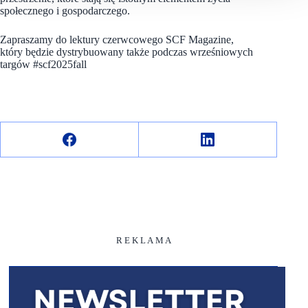
społecznego i gospodarczego.
Zapraszamy do lektury czerwcowego SCF Magazine,
który będzie dystrybuowany także podczas wrześniowych
targów #scf2025fall
R E K L A M A