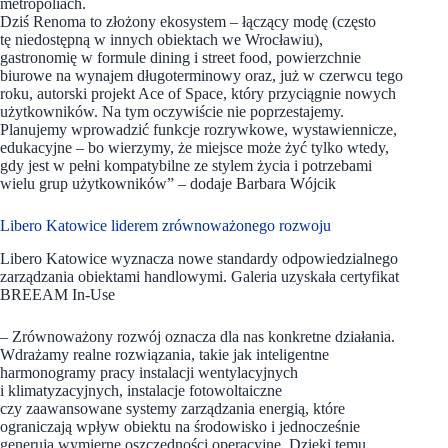
metropoliach.
Dziś Renoma to złożony ekosystem – łączący modę (często
tę niedostępną w innych obiektach we Wrocławiu),
gastronomię w formule dining i street food, powierzchnie
biurowe na wynajem długoterminowy oraz, już w czerwcu tego
roku, autorski projekt Ace of Space, który przyciągnie nowych
użytkowników. Na tym oczywiście nie poprzestajemy.
Planujemy wprowadzić funkcje rozrywkowe, wystawiennicze,
edukacyjne – bo wierzymy, że miejsce może żyć tylko wtedy,
gdy jest w pełni kompatybilne ze stylem życia i potrzebami
wielu grup użytkowników” – dodaje Barbara Wójcik
Libero Katowice liderem zrównoważonego rozwoju
Libero Katowice wyznacza nowe standardy odpowiedzialnego
zarządzania obiektami handlowymi. Galeria uzyskała certyfikat
BREEAM In-Use
– Zrównoważony rozwój oznacza dla nas konkretne działania.
Wdrażamy realne rozwiązania, takie jak inteligentne
harmonogramy pracy instalacji wentylacyjnych
i klimatyzacyjnych, instalacje fotowoltaiczne
czy zaawansowane systemy zarządzania energią, które
ograniczają wpływ obiektu na środowisko i jednocześnie
generują wymierne oszczędności operacyjne. Dzięki temu