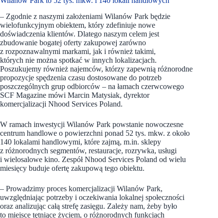
Wilanów Park to 52 tys. mkw. i 140 lokali handlowych
– Zgodnie z naszymi założeniami Wilanów Park będzie
wielofunkcyjnym obiektem, który zdefiniuje nowe
doświadczenia klientów. Dlatego naszym celem jest
zbudowanie bogatej oferty zakupowej zarówno
z rozpoznawalnymi markami, jak i również takimi,
których nie można spotkać w innych lokalizacjach.
Poszukujemy również najemców, którzy zapewnią różnorodne
propozycje spędzenia czasu dostosowane do potrzeb
poszczególnych grup odbiorców – na łamach czerwcowego
SCF Magazine mówi Marcin Matysiak, dyrektor
komercjalizacji Nhood Services Poland.
W ramach inwestycji Wilanów Park powstanie nowoczesne
centrum handlowe o powierzchni ponad 52 tys. mkw. z około
140 lokalami handlowymi, które zajmą, m.in. sklepy
z różnorodnych segmentów, restauracje, rozrywka, usługi
i wielosalowe kino. Zespół Nhood Services Poland od wielu
miesięcy buduje ofertę zakupową tego obiektu.
– Prowadzimy proces komercjalizacji Wilanów Park,
uwzględniając potrzeby i oczekiwania lokalnej społeczności
oraz analizując całą strefę zasięgu. Zależy nam, żeby było
to miejsce tętniące życiem, o różnorodnych funkcjach