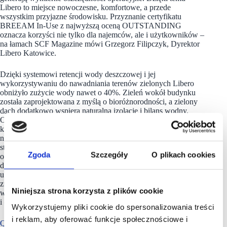
Libero to miejsce nowoczesne, komfortowe, a przede
wszystkim przyjazne środowisku. Przyznanie certyfikatu
BREEAM In-Use z najwyższą oceną OUTSTANDING
oznacza korzyści nie tylko dla najemców, ale i użytkowników –
na łamach SCF Magazine mówi Grzegorz Filipczyk, Dyrektor
Libero Katowice.
Dzięki systemowi retencji wody deszczowej i jej
wykorzystywaniu do nawadniania terenów zielonych Libero
obniżyło zużycie wody nawet o 40%. Zieleń wokół budynku
została zaprojektowana z myślą o bioróżnorodności, a zielony
dach dodatkowo wspiera naturalną izolację i bilans wodny.
Obiekt zainstalował również budki lęgowe dla jerzyków,
których obecność w miejskim ekosystemie to dowód
na przyjazne środowisku otoczenie. Integralnym elementem
strategii ESG Libero jest również skuteczna gospodarka
Zgoda
Szczegóły
O plikach cookies
odpadami. Wszystkie kosze na pasażach są dostosowane
do selektywnej zbiórki, a najemcy również aktywnie
uczestniczą w tym procesie. Prasokontenery na odpady
zmieszane i makulaturę są obsługiwane wyłącznie
Niniejsza strona korzysta z plików cookie
w określonych godzinach, co pozwala na większą kontrolę
i efektywność.
Wykorzystujemy pliki cookie do spersonalizowania treści
i reklam, aby oferować funkcje społecznościowe i
Quantum/VANSTAR buduje portfel nieruchomości