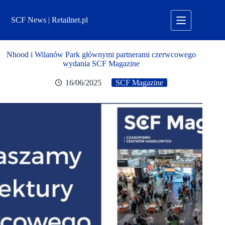
Przejdź
do
SCF News | Retailnet.pl
treści
Nhood i Wilanów Park głównymi partnerami czerwcowego
wydania SCF Magazine
16/06/2025
SCF Magazine