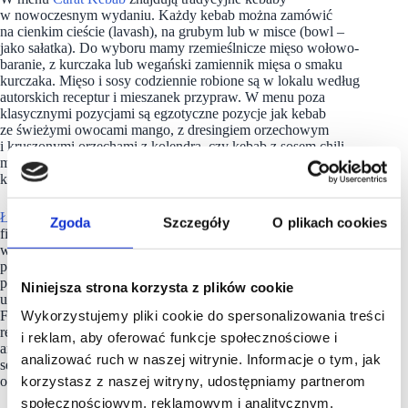
w nowoczesnym wydaniu. Każdy kebab można zamówić
na cienkim cieście (lavash), na grubym lub w misce (bowl –
jako sałatka). Do wyboru mamy rzemieślnicze mięso wołowo-
baranie, z kurczaka lub wegański zamiennik mięsa o smaku
kurczaka. Mięso i sosy codziennie robione są w lokalu według
autorskich receptur i mieszanek przypraw. W menu poza
klasycznymi pozycjami są egzotyczne pozycje jak kebab
ze świeżymi owocami mango, z dresingiem orzechowym
i kruszonymi orzechami z kolendrą, czy kebab z sosem chili-
malina na bazie świeżych malin. Raz zjesz, nie zjesz już innego
kebabu!
Łukasz B. Błażejewski
w 2005 roku założył firmę doradztwa
Zgoda
Szczegóły
O plikach cookies
finansowego „Gold Finance Doradcy Finansowi”. Następnie
w 2008 roku stworzył projekt franczyzowy i na bazie tego
projektu w 2 markach Gold Finance i Star Finance powstało
ponad 50 placówek w całej Polsce. W 2011 sprzedał wszystkie
Niniejsza strona korzysta z plików cookie
udziały Markowi Jutkiewiczowi znanemu z m.in. branży
Wykorzystujemy pliki cookie do spersonalizowania treści
FMCG. Aktualnie Łukasz Błażejewski zarządza sieciami
restauracji „7 Street – Bar & Grill” serwujących dania kuchni
i reklam, aby oferować funkcje społecznościowe i
amerykańskiej, „Meet & Fit – Slow Food – Burgers”
analizować ruch w naszej witrynie. Informacje o tym, jak
serwującej rzemieślnicze burgery, „Frentzza – Pizza & Friends”
korzystasz z naszej witryny, udostępniamy partnerom
oraz lokalami z rzemieślniczym kebabem „Carat Kebab”.
społecznościowym, reklamowym i analitycznym.