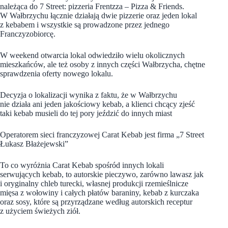
należąca do 7 Street: pizzeria Frentzza – Pizza & Friends.
W Wałbrzychu łącznie działają dwie pizzerie oraz jeden lokal
z kebabem i wszystkie są prowadzone przez jednego
Franczyzobiorcę.
W weekend otwarcia lokal odwiedziło wielu okolicznych
mieszkańców, ale też osoby z innych części Wałbrzycha, chętne
sprawdzenia oferty nowego lokalu.
Decyzja o lokalizacji wynika z faktu, że w Wałbrzychu
nie działa ani jeden jakościowy kebab, a klienci chcący zjeść
taki kebab musieli do tej pory jeździć do innych miast
Operatorem sieci franczyzowej Carat Kebab jest firma „7 Street
Łukasz Błażejewski”
To co wyróżnia Carat Kebab spośród innych lokali
serwujących kebab, to autorskie pieczywo, zarówno lawasz jak
i oryginalny chleb turecki, własnej produkcji rzemieślnicze
mięsa z wołowiny i całych płatów baraniny, kebab z kurczaka
oraz sosy, które są przyrządzane według autorskich receptur
z użyciem świeżych ziół.