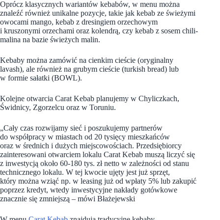
Oprócz klasycznych wariantów kebabów, w menu można
znaleźć również unikalne pozycje, takie jak kebab ze świeżymi
owocami mango, kebab z dresingiem orzechowym
i kruszonymi orzechami oraz kolendrą, czy kebab z sosem chili-
malina na bazie świeżych malin.
Kebaby można zamówić na cienkim cieście (oryginalny
lavash), ale również na grubym cieście (turkish bread) lub
w formie sałatki (BOWL).
Kolejne otwarcia Carat Kebab planujemy w Chyliczkach,
Świdnicy, Zgorzelcu oraz w Toruniu.
„Cały czas rozwijamy sieć i poszukujemy partnerów
do współpracy w miastach od 20 tysięcy mieszkańców
oraz w średnich i dużych miejscowościach. Przedsiębiorcy
zainteresowani otwarciem lokalu Carat Kebab muszą liczyć się
z inwestycją około 60-180 tys. zł netto w zależności od stanu
technicznego lokalu. W tej kwocie ujęty jest już sprzęt,
który można wziąć np. w leasing już od wpłaty 5% lub zakupić
poprzez kredyt, wtedy inwestycyjne nakłady gotówkowe
znacznie się zmniejszą – mówi Błażejewski
W menu
Carat Kebab
znajdują tradycyjne kebaby