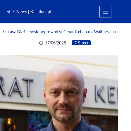
Przejdź
do
SCF News | Retailnet.pl
treści
Łukasz Błażejewski wprowadza Cerat Kebab do Wałbrzycha
17/06/2025
7 Street