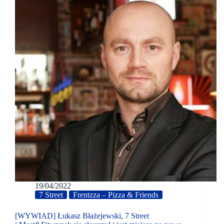
19/04/2022
7 Street
Frentzza – Pizza & Friends
[WYWIAD] Łukasz Błażejewski, 7 Street