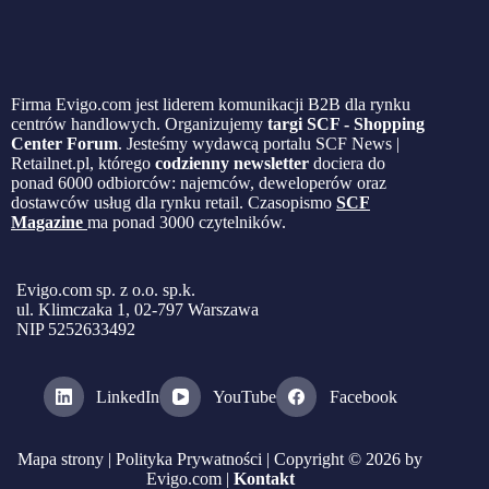
Firma Evigo.com jest liderem komunikacji B2B dla rynku
centrów handlowych. Organizujemy
targi SCF - Shopping
Center Forum
. Jesteśmy wydawcą portalu SCF News |
Retailnet.pl, którego
codzienny newsletter
dociera do
ponad 6000 odbiorców: najemców, deweloperów oraz
dostawców usług dla rynku retail. Czasopismo
SCF
Magazine
ma ponad 3000 czytelników.
Evigo.com sp. z o.o. sp.k.
ul. Klimczaka 1, 02-797 Warszawa
NIP 5252633492
LinkedIn
YouTube
Facebook
Mapa strony
|
Polityka Prywatności
| Copyright © 2026 by
Evigo.com |
Kontakt