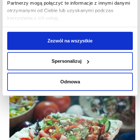
Partnerzy mogą połączyć te informacje z innymi danymi
W lutym 2023 roku franczyzobiorcy firmy „7 Street
otrzymanymi od Ciebie lub uzyskanymi podczas
Łukasz Błażejewski” prowadzący na zasadach
korzystania z ich usług.
franczyzy już jeden lokal Meet & Fit – Slow Food
Burgers na warszawskim Gocławiu, otworzyli dwa
kolejne lokale.
Zezwól na wszystkie
Spersonalizuj
Odmowa