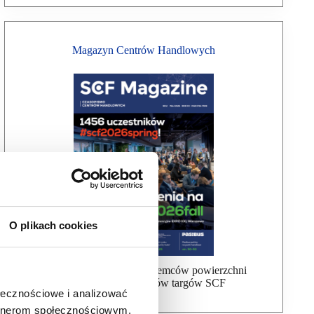
Magazyn Centrów Handlowych
O plikach cookies
Bezpłatna wysyłka dla najemców powierzchni
handlowej, uczestników targów SCF
ołecznościowe i analizować
artnerom społecznościowym,