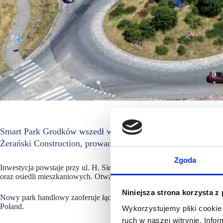
Smart Park Grodków wszedł w fazę realizacji – prace budowl
Żerański Construction, prowadzi je zgodnie z harmonogram
Zgoda
Inwestycja powstaje przy ul. H. Sienkiewicza w Grodkowie, tuż przy wj
oraz osiedli mieszkaniowych. Otwarcie obiektu planowane jest na prz
Niniejsza strona korzysta z
Nowy park handlowy zaoferuje łącznie 6 000 m² nowoczesnej powierz
Poland.
Wykorzystujemy pliki cookie 
ruch w naszej witrynie. Inf