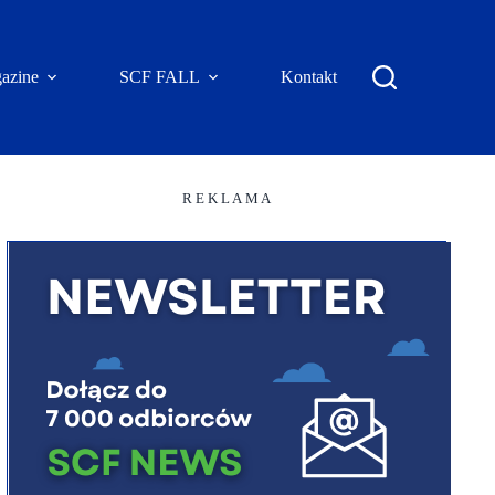
azine
SCF FALL
Kontakt
R E K L A M A