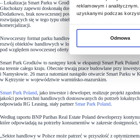
– Lokalizacja Smart Parku w Grodkowie to jeden z kluczowych atutó
reklamowym i analitycznym. 
Głuchołazy zapewni doskonałą dostępność zarówno dla mieszkańców G
uzyskanymi podczas korzysta
Dodatkowo, brak nowoczesnej powierzchni handlowej w mieście sprawi
rozwijających się w tego typu obiektach – mówi Sonia Dworak, Leas
komercjalizacji.
Odmowa
Nowoczesny format parku handlowego w Grodkowie to kolejna realizacj
rozwój obiektów handlowych w lokalizacjach o wysokim potencjale, 
pod względem nowoczesnej oferty zakupowej.
Smart Park Grodków to następny krok w ekspansji Smart Park Poland 
na terenie całego kraju. Obecnie trwają prace budowlane przy inwes
i Namysłowie. 26 marca natomiast nastąpiło otwarcie Smart Parku w K
w Kętrzynie w województwie warmińsko-mazurskim.
Smart Park Poland
, jako inwestor i deweloper, realizuje projekt zgod
jakości powierzchni handlowych dostosowanych do potrzeb lokalnyc
odpowiada RG Leasing, stały partner
Smar Park Poland
.
Według raportu BNP Paribas Real Estate Poland deweloperzy kontynu
które odpowiadają na potrzeby konsumentów w zakresie dostępności,
„Sektor handlowy w Polsce może patrzeć w przyszłość z optymizmem