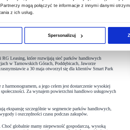
w tego projektu. Usytuowanie przy trasie Wrocław–Nysa–
Partnerzy mogą połączyć te informacje z innymi danymi otrzym
rodkowa, jak i osób z dalej położonych miejscowości.
nia z ich usług.
a, że projekt spotkał się z dużym zainteresowaniem sieci
ing Manager w RG Leasing, która odpowiada za proces
Spersonalizuj
Z
a wpisująca się w strategię Smart Park Poland, która zakłada
ale dotychczas niewystarczająco zagospodarowanych
i RG Leasing, które rozwijają sieć parków handlowych
tycjach w Tarnowskich Górach, Poddębicach, Jaworze
rasnymstawie a 30 maja otworzył się dla klientów Smart Park
nie z harmonogramem, a jego celem jest dostarczenie wysokiej
h społeczności. Za wynajem powierzchni handlowo usługowych
ują ekspansję szczególnie w segmencie parków handlowych,
 wygody i oszczędności czasu podczas zakupów.
. Choć globalnie mamy niepewność gospodarczą, wysoką