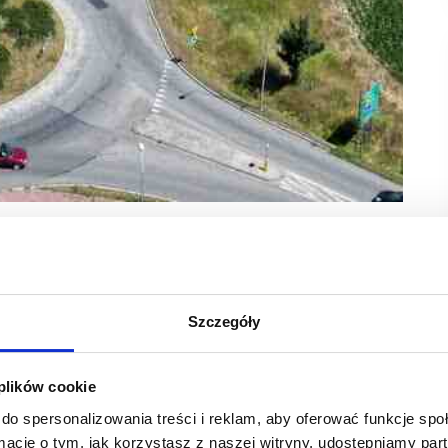
ane są już w toku, a generalny wykonawca, firma
em.
Szczegóły
eździe do miasta, w sąsiedztwie stacji paliw, myjni
ełom 2025 i 2026 roku.
 plików cookie
chni najmu (GLA). Inwestorem projektu jest Smart Park
do spersonalizowania treści i reklam, aby oferować funkcje sp
ormacje o tym, jak korzystasz z naszej witryny, udostępniamy p