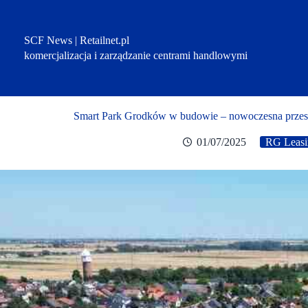
Przejdź
do
treści
SCF News | Retailnet.pl
komercjalizacja i zarządzanie centrami handlowymi
Smart Park Grodków w budowie – nowoczesna przestr
01/07/2025
RG Leasi