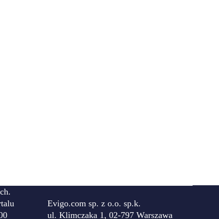
ch.
talu
Evigo.com sp. z o.o. sp.k.
00
ul. Klimczaka 1, 02-797 Warszawa