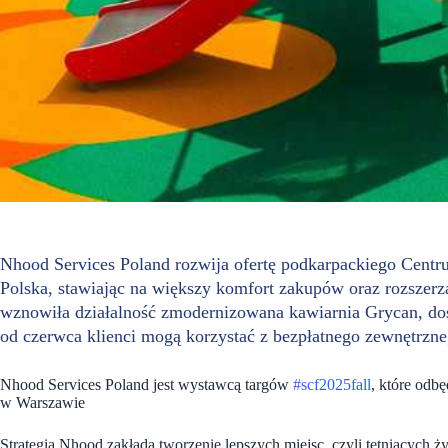
Nhood Services Poland rozwija ofertę podkarpackiego Cent
Polska, stawiając na większy komfort zakupów oraz rozszerz
wznowiła działalność zmodernizowana kawiarnia Grycan, dos
od czerwca klienci mogą korzystać z bezpłatnego zewnętrzne
Nhood Services Poland jest wystawcą targów
#scf2025fall
, które odb
w Warszawie
Strategia Nhood zakłada tworzenie lepszych miejsc, czyli tętniących ż