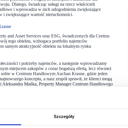
ju. Dlatego, świadcząc usługi na rzecz właścicieli
handlowe i wprowadza w nich udogodnienia zwiększające
 i zwiększające wartość nieruchomości.
Krasne
ty and Asset Services oraz ESG, świadczonych dla Ceetrus
wój tego obiektu, wzbogaca portfolio najemców
m samym atrakcyjność obiektu na lokalnym rynku
społeczności i potrzeby najemców, a następnie wprowadzamy
godnym miejscem zakupów z coraz bogatszą ofertą, lecz również
my sobie w Centrum Handlowym Auchan Krasne, gdzie jeden
jnowszego konceptu, a nasz zespół sprawił, że klienci mogą
mówi Aleksandra Mańka, Property Manager Centrum Handlowego
zjeść deser i napić się kawy w odnowionej kawiarni
ch i celebrowaniu codziennych chwil. Nowoczesny wystrój
Szczegóły
kości i czerpanie z tradycji. Otwarty, wyspowy charakter
nego spędzania czasu. Relaksowi sprzyjają funkcjonalne meble,