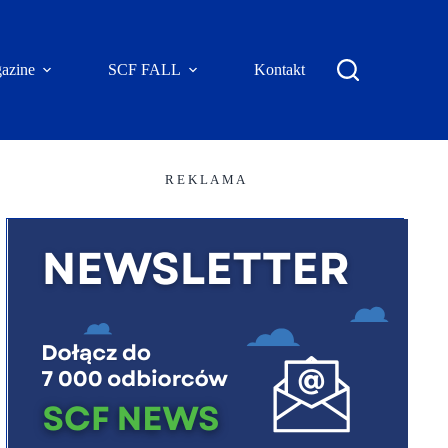
azine
SCF FALL
Kontakt
R E K L A M A