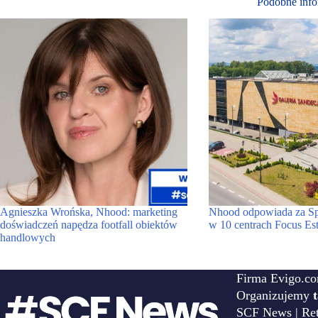
Podobne info
Agnieszka Wrońska, Nhood: marketing
Nhood odpowiada za Spe
doświadczeń napędza footfall obiektów
w 10 centrach Focus Es
handlowych
Firma Evigo.co
Organizujemy
SCF News | Reta