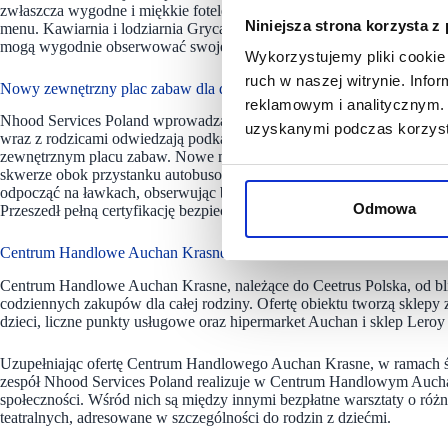
zwłaszcza wygodne i miękkie fotele, a także zielone rośliny. Wraz z re
Niniejsza strona korzysta z
menu. Kawiarnia i lodziarnia Grycan mieści się przy odnowionym wew
mogą wygodnie obserwować swoje bawiące się pociechy.
Wykorzystujemy pliki cookie 
ruch w naszej witrynie. Inf
Nowy zewnętrzny plac zabaw dla dzieci
reklamowym i analitycznym. 
Nhood Services Poland wprowadza również zmiany w otoczeniu Cent
uzyskanymi podczas korzysta
wraz z rodzicami odwiedzają podkarpacki obiekt, mogą bawić się na p
zewnętrznym placu zabaw. Nowe miejsce, za którego realizację odpow
skwerze obok przystanku autobusowego. Znajdują się tam huśtawki, bu
odpocząć na ławkach, obserwując beztroską zabawę swoich pociech. N
Odmowa
Przeszedł pełną certyfikację bezpieczeństwa, co daje gwarancję wysokiej
Centrum Handlowe Auchan Krasne – wygodne zakupy i rodzina rozr
Centrum Handlowe Auchan Krasne, należące do Ceetrus Polska, od b
codziennych zakupów dla całej rodziny. Ofertę obiektu tworzą sklepy 
dzieci, liczne punkty usługowe oraz hipermarket Auchan i sklep Leroy
Uzupełniając ofertę Centrum Handlowego Auchan Krasne, w ramach ś
zespół Nhood Services Poland realizuje w Centrum Handlowym Auchan
społeczności. Wśród nich są między innymi bezpłatne warsztaty o róż
teatralnych, adresowane w szczególności do rodzin z dziećmi.