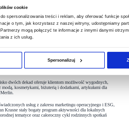
witalizacją przestrzeni marka Grycan rozszerzyła także swoje
 plików cookie
nętrznym placu zabaw i dzięki temu rodzice przy dobrej kawie
do spersonalizowania treści i reklam, aby oferować funkcje sp
ormacje o tym, jak korzystasz z naszej witryny, udostępniamy p
Partnerzy mogą połączyć te informacje z innymi danymi otrzym
rum Handlowego Auchan Krasne. Od czerwca dzieci, które
nia z ich usług.
rzestronnym, pełnym wielu atrakcji i bezpiecznym
iada zespół Nhood Services Poland, mieści się na zielonym
jaki, karuzela i zjeżdżalnie. Rodzice i opiekunowie mogą
owy plac zabaw jest przyjazną i wygodną przestrzenią.
Spersonalizuj
Z
 jakości i komfortu tej przestrzeni.
ywka
lisko dwóch dekad oferuje klientom możliwość wygodnych,
z modą, kosmetykami, biżuterią i dodatkami, artykułami dla
 Merlin.
wiadczonych usług z zakresu marketingu operacyjnego i ESG,
 Krasne stały bogaty program aktywności dla lokalnych
norodnej tematyce oraz całoroczny cykl rodzinnych spotkań