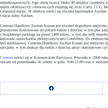
niepełnosprawnych. Jego ofertę tworzy blisko 40 sklepów i punktów
marek odzieżowych i obuwniczych znajdują się, m.in. Carry, CCC, M
i aranżacji miejsc. W obiekcie mieści się również hipermarket Auchan,
i stacja paliw Auchan.
Centrum Handlowe Auchan Krasne jest również dogodnym miejscem spotk
przestrzenie dostosowane do potrzeb rodzin z dziećmi, w tym plac zab
z bezpłatnego parkingu na ponad 1400 miejsc, w tym dla osób niepełn
ładowarki samochodów elektrycznych sieci GreenWay. Do centrum han
linii autobusowej. Centrum Handlowe Auchan Krasne jest miejscem spo
specjalne, w tym atrakcje dla rodzin z dziećmi, akcje charytatywne cz
Centrum
mieści się w Krasnem koło Rzeszowa. Powstało w 2006 roku
otwarte od poniedziałku do soboty w godz. 9:00-21:00 oraz w niedzie