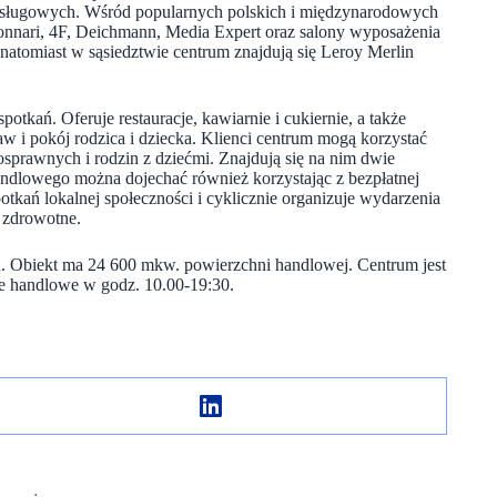
 usługowych. Wśród popularnych polskich i międzynarodowych
onnari, 4F, Deichmann, Media Expert oraz salony wyposażenia
 natomiast w sąsiedztwie centrum znajdują się Leroy Merlin
ań. Oferuje restauracje, kawiarnie i cukiernie, a także
aw i pokój rodzica i dziecka. Klienci centrum mogą korzystać
osprawnych i rodzin z dziećmi. Znajdują się na nim dwie
dlowego można dojechać również korzystając z bezpłatnej
tkań lokalnej społeczności i cyklicznie organizuje wydarzenia
y zdrowotne.
. Obiekt ma 24 600 mkw. powierzchni handlowej. Centrum jest
le handlowe w godz. 10.00-19:30.