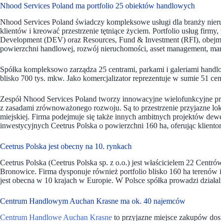
Nhood Services Poland ma portfolio 25 obiektów handlowych
Nhood Services Poland świadczy kompleksowe usługi dla branży nier
klientów i kreować przestrzenie tętniące życiem. Portfolio usług firm
Development (DEV) oraz Resources, Fund & Investment (RFI), obejm
powierzchni handlowej, rozwój nieruchomości, asset management, mar
Spółka kompleksowo zarządza 25 centrami, parkami i galeriami handl
blisko 700 tys. mkw. Jako komercjalizator reprezentuje w sumie 51 ce
Zespół Nhood Services Poland tworzy innowacyjne wielofunkcyjne proj
z zasadami zrównoważonego rozwoju. Są to przestrzenie przyjazne lok
miejskiej. Firma podejmuje się także innych ambitnych projektów dewe
inwestycyjnych Ceetrus Polska o powierzchni 160 ha, oferując klien
Ceetrus Polska jest obecny na 10. rynkach
Ceetrus Polska (Ceetrus Polska sp. z o.o.) jest właścicielem 22 Cent
Bronowice. Firma dysponuje również portfolio blisko 160 ha terenów 
jest obecna w 10 krajach w Europie. W Polsce spółka prowadzi działa
Centrum Handlowym Auchan Krasne ma ok. 40 najemców
Centrum Handlowe Auchan Krasne
to przyjazne miejsce zakupów dos