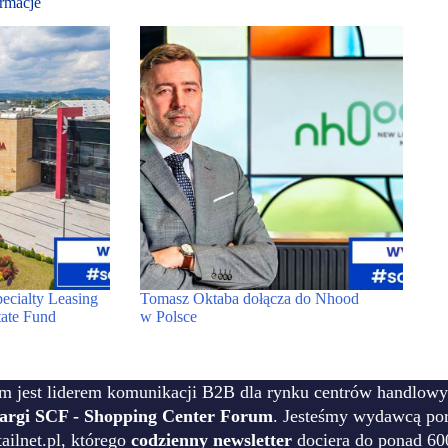
rmacje
cialty Leasing
Tomasz Oktaba dołącza do Nhood
tate Fund
w Polsce
m jest liderem komunikacji B2B dla rynku centrów handlowy
targi SCF - Shopping Center Forum
. Jesteśmy wydawcą por
ilnet.pl, którego
codzienny newsletter
dociera do ponad 60