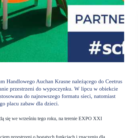
rum Handlowego Auchan Krasne należącego do Ceetrus
anie przestrzeni do wypoczynku. W lipcu w obiekcie
tosowana do najnowszego formatu sieci, natomiast
go placu zabaw dla dzieci.
ędą się we wrześniu tego roku, na terenie EXPO XXI
yciem przestrzeni o bogatych funkcjach i znaczeniu dla