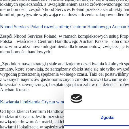
lokalnych społeczności, z uwzględnieniem zasad zrównoważonego rozwo
nieruchomości, zespół Nhood Services Poland przekształca obiekty 
komfort, pozytywnie wpływające na doświadczenia zakupowe klientów
Nhood Services Poland rozwija ofertę Centrum Handlowego Auchan 
Zespół Nhood Services Poland, w ramach kompleksowych usług Proper
Polska – właściciela Centrum Handlowego Auchan Krasne – dba o roz
oraz wprowadza nowe udogodnienia dla konsumentów, zwiększając ty
nieruchomości handlowych.
„Zgodnie z naszą strategią stale analizujemy oczekiwania lokalnych 
zmiany, które sprawiają, że zarządzany obiekt staje się nie tylko wy
wygodną przestrzenią spędzenia wolnego czasu. Taki cel postawiliś
z ważnych najemców gastronomicznych zmodernizował kawiarnię do na
korzystać z zewnętrznego, bezpłatnego placu zabaw dla dzieci” – 
Auchan Krasne.
Kawiarnia i lodziarnia Grycan w odnowionym koncepcie
Od lipca klienci Centrum Handlowego Auchan Krasne mogą odpocząć, 
i lodziarni Grycan. Jest to przestrzeń stworzona z myślą o spotkania
Zgoda
nawiązuje do wartości marki, takich jak przywiązanie do najwyższej ja
kawiarni i lokalizacja w sąsiedztwie placu zabaw zachęcają do rodzin