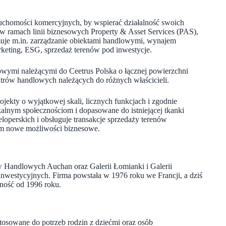
uchomości komercyjnych, by wspierać działalność swoich
y, w ramach linii biznesowych Property & Asset Services (PAS),
uje m.in. zarządzanie obiektami handlowymi, wynajem
keting, ESG, sprzedaż terenów pod inwestycje.
owymi należącymi do Ceetrus Polska o łącznej powierzchni
ntrów handlowych należących do różnych właścicieli.
ekty o wyjątkowej skali, licznych funkcjach i zgodnie
alnym społecznościom i dopasowane do istniejącej tkanki
loperskich i obsługuje transakcje sprzedaży terenów
tom nowe możliwości biznesowe.
rów Handlowych Auchan oraz Galerii Łomianki i Galerii
inwestycyjnych. Firma powstała w 1976 roku we Francji, a dziś
lność od 1996 roku.
tosowane do potrzeb rodzin z dziećmi oraz osób