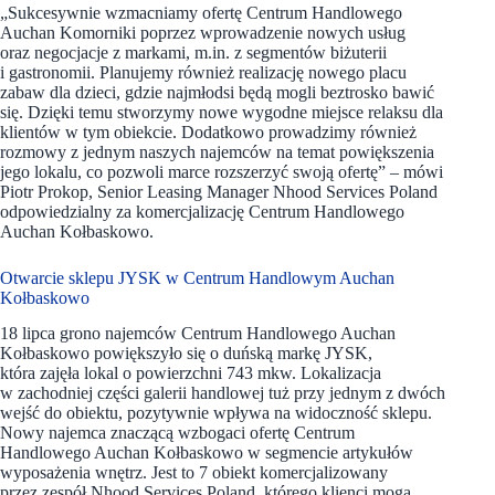
„Sukcesywnie wzmacniamy ofertę Centrum Handlowego
Auchan Komorniki poprzez wprowadzenie nowych usług
oraz negocjacje z markami, m.in. z segmentów biżuterii
i gastronomii. Planujemy również realizację nowego placu
zabaw dla dzieci, gdzie najmłodsi będą mogli beztrosko bawić
się. Dzięki temu stworzymy nowe wygodne miejsce relaksu dla
klientów w tym obiekcie. Dodatkowo prowadzimy również
rozmowy z jednym naszych najemców na temat powiększenia
jego lokalu, co pozwoli marce rozszerzyć swoją ofertę” – mówi
Piotr Prokop, Senior Leasing Manager Nhood Services Poland
odpowiedzialny za komercjalizację Centrum Handlowego
Auchan Kołbaskowo.
Otwarcie sklepu JYSK w Centrum Handlowym Auchan
Kołbaskowo
18 lipca grono najemców Centrum Handlowego Auchan
Kołbaskowo powiększyło się o duńską markę JYSK,
która zajęła lokal o powierzchni 743 mkw. Lokalizacja
w zachodniej części galerii handlowej tuż przy jednym z dwóch
wejść do obiektu, pozytywnie wpływa na widoczność sklepu.
Nowy najemca znaczącą wzbogaci ofertę Centrum
Handlowego Auchan Kołbaskowo w segmencie artykułów
wyposażenia wnętrz. Jest to 7 obiekt komercjalizowany
przez zespół Nhood Services Poland, którego klienci mogą