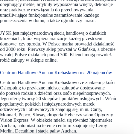
obejmujący meble, artykuły wyposażenia wnętrz, dekoracje
oraz praktyczne rozwiązania do przechowywania,
umożliwiające funkcjonalne zaaranżowanie każdego
pomieszczenia w domu, a także ogrodu czy tarasu.
JYSK jest międzynarodową siecią handlową o duńskich
korzeniach, która wspiera aranżacje każdej przestrzeni
domowej czy ogrodu. W Polsce marka prowadzi działalność
od 2000 roku. Pierwszy sklep powstał w Gdańsku, a obecnie
w całej Polsce działa ich ponad 300. Klienci mogą również
robić zakupy w sklepie online.
Centrum Handlowe Auchan Kołbaskowo ma 20 najemców
Centrum Handlowe Auchan Kołbaskowo
ze znakiem jakości
Oshopping to przyjazne miejsce zakupów dostosowane
do potrzeb rodzin z dziećmi oraz osób niepełnosprawnych.
Jego ofertę tworzy 20 sklepów i punktów usługowych. Wśród
popularnych polskich i międzynarodowych marek
odzieżowych i obuwniczych znajdują się, m.in. Carry,
Monnari, Pepco, SInsay, drogeria Hebe czy salon Optyczny
Vision Express. W obiekcie mieści się również hipermarket
Auchan, natomiast na terenie centrum znajduje się Leroy
Merlin, Decathlon i stacja paliw Auchan.