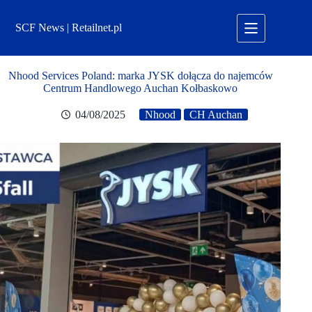
Przejdź
do
SCF News | Retailnet.pl
treści
Nhood Services Poland: marka JYSK dołącza do najemców
Centrum Handlowego Auchan Kołbaskowo
04/08/2025
Nhood
CH Auchan