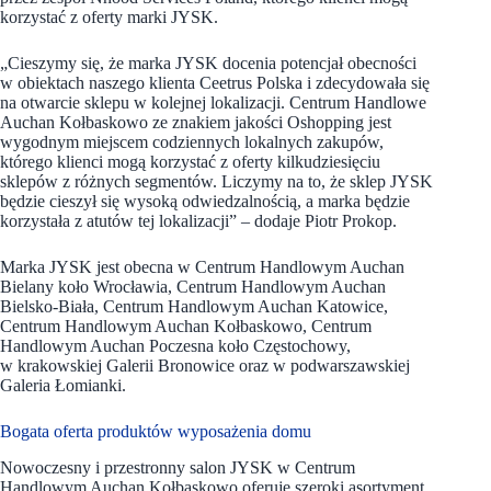
korzystać z oferty marki JYSK.
„Cieszymy się, że marka JYSK docenia potencjał obecności
w obiektach naszego klienta Ceetrus Polska i zdecydowała się
na otwarcie sklepu w kolejnej lokalizacji. Centrum Handlowe
Auchan Kołbaskowo ze znakiem jakości Oshopping jest
wygodnym miejscem codziennych lokalnych zakupów,
którego klienci mogą korzystać z oferty kilkudziesięciu
sklepów z różnych segmentów. Liczymy na to, że sklep JYSK
będzie cieszył się wysoką odwiedzalnością, a marka będzie
korzystała z atutów tej lokalizacji” – dodaje Piotr Prokop.
Marka JYSK jest obecna w Centrum Handlowym Auchan
Bielany koło Wrocławia, Centrum Handlowym Auchan
Bielsko-Biała, Centrum Handlowym Auchan Katowice,
Centrum Handlowym Auchan Kołbaskowo, Centrum
Handlowym Auchan Poczesna koło Częstochowy,
w krakowskiej Galerii Bronowice oraz w podwarszawskiej
Galeria Łomianki.
Bogata oferta produktów wyposażenia domu
Nowoczesny i przestronny salon JYSK w Centrum
Handlowym Auchan Kołbaskowo oferuje szeroki asortyment