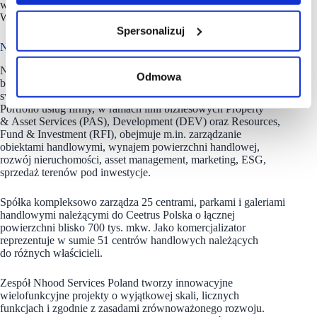
we Francji, a dziś jest obecna w 10 krajach w Europie.
W Polsce spółka prowadzi działalność od 1996 roku.
Spersonalizuj
Nhood Services Poland ma portfolio 25 obiektów handlowych
Nhood Services Poland świadczy kompleksowe usługi dla
Odmowa
branży nieruchomości komercyjnych, by wspierać działalność
swoich klientów i kreować przestrzenie tętniące życiem.
Portfolio usług firmy, w ramach linii biznesowych Property
& Asset Services (PAS), Development (DEV) oraz Resources,
Fund & Investment (RFI), obejmuje m.in. zarządzanie
obiektami handlowymi, wynajem powierzchni handlowej,
rozwój nieruchomości, asset management, marketing, ESG,
sprzedaż terenów pod inwestycje.
Spółka kompleksowo zarządza 25 centrami, parkami i galeriami
handlowymi należącymi do Ceetrus Polska o łącznej
powierzchni blisko 700 tys. mkw. Jako komercjalizator
reprezentuje w sumie 51 centrów handlowych należących
do różnych właścicieli.
Zespół Nhood Services Poland tworzy innowacyjne
wielofunkcyjne projekty o wyjątkowej skali, licznych
funkcjach i zgodnie z zasadami zrównoważonego rozwoju.