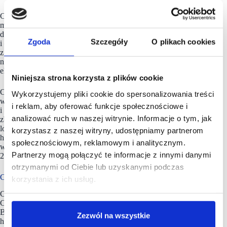
Centrum Handlowe Auchan Kołbaskowo jest dogodnym
miejscem spotkań i rekreacji. Oferuje przestrzenie dostosowane
do potrzeb rodzin z dziećmi, w tym plac zabaw i pokój rodzica
Zgoda
Szczegóły
O plikach cookies
i dziecka. Klienci centrum mogą korzystać również
z bezpłatnego parkingu na 1550 miejsc, w tym dla osób
niepełnosprawnych oraz ładowarka samochodów
elektrycznych.
Niniejsza strona korzysta z plików cookie
Centrum mieści się w Ustowie 45 pod Szczecinem. Powstało
Wykorzystujemy pliki cookie do spersonalizowania treści
w 2008 roku, a w 2019 roku przeszło kompleksowy remont
i reklam, aby oferować funkcje społecznościowe i
i otrzymało znaj jakości Oshopping potwierdzający
analizować ruch w naszej witrynie. Informacje o tym, jak
zbalansowaną ofertę, wygodę zakupów i program animacji dla
lokalnej spopłeczmości. Obiekt ma 21 730 mkw. powierzchni
korzystasz z naszej witryny, udostępniamy partnerom
handlowej. Centrum jest otwarte od poniedziałku do soboty
społecznościowym, reklamowym i analitycznym.
w godz. 9:00-21:00 oraz w niedziele handlowe w godz. 9:30-
Partnerzy mogą połączyć te informacje z innymi danymi
20:00.
otrzymanymi od Ciebie lub uzyskanymi podczas
Ceetrus Polska jest obecny na 10. rynkach
korzystania z ich usług.
Ceetrus Polska (Ceetrus Polska sp. z o.o.) jest właścicielem 22
Centrów Handlowych Auchan oraz Galerii Łomianki i Galerii
Bronowice. Firma dysponuje również portfolio blisko 160
Zezwól na wszystkie
ha terenów inwestycyjnych. Firma powstała w 1976 roku