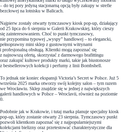
kultowej amerykańskiej marki to długo wyczekiwany moment
– do tej pory jedyną stacjonarną opcją były zakupy w strefie
bezcłowej na lotnisku w Balicach.
Najpierw zostały otwarty tymczasowy kiosk pop-up, działający
od 25 lipca do 6 sierpnia w Galerii Krakowskiej, który cieszy
się zainteresowaniem. Choć to punkt tymczasowy,
nie przypomina typowej „wyspy” handlowej – to elegancki,
pełnoprawny mini sklep z gustownymi witrynami
i profesjonalną obsługą. Klientki mogą zapoznać się
z najnowszą ofertą, skorzystać z darmowego brafittingu
oraz zakupić kultowe produkty marki, takie jak biustonosze
z bestsellerowych kolekcji i perfumy z linii Bombshell.
To jednak nie koniec ekspansji Victoria’s Secret w Polsce. Już 5
września 2025 marka otworzy swój kolejny salon – tym razem
we Wrocławiu. Sklep znajdzie się w jednej z największych
galerii handlowych w Polsce – Wroclavii, również na poziomie
0.
Podobnie jak w Krakowie, i tutaj marka planuje specjalny kiosk
pop-up, który zostanie otwarty 23 sierpnia. Tymczasowy punkt
pozwoli klientkom zapoznać się z najpopularniejszymi
kolekcjami bielizny oraz przetestować charakterystyczne dla