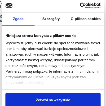
Victoria’s Secret Bombshell Seduction, Victoria’s Secret
Heavenly, a także Victoria’s Secret Tease.
Sklep zaoferuje również linię
Victoria’s Secret
PINK – kolekcję
Zgoda
Szczegóły
O plikach cookies
bielizny oraz ubrań na co dzień dla młodych kobiet.
Niniejsza strona korzysta z plików cookie
Wykorzystujemy pliki cookie do spersonalizowania treści
i reklam, aby oferować funkcje społecznościowe i
analizować ruch w naszej witrynie. Informacje o tym, jak
korzystasz z naszej witryny, udostępniamy partnerom
społecznościowym, reklamowym i analitycznym.
Partnerzy mogą połączyć te informacje z innymi danymi
otrzymanymi od Ciebie lub uzyskanymi podczas
R E K L A M A
korzystania z ich usług.
Zezwól na wszystkie