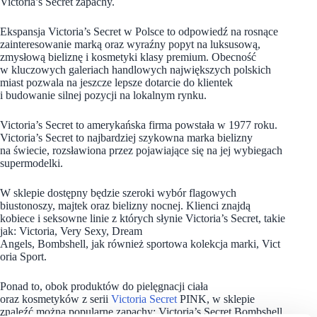
Victoria’s Secret zapachy.
Ekspansja Victoria’s Secret w Polsce to odpowiedź na rosnące
zainteresowanie marką oraz wyraźny popyt na luksusową,
zmysłową bieliznę i kosmetyki klasy premium. Obecność
w kluczowych galeriach handlowych największych polskich
miast pozwala na jeszcze lepsze dotarcie do klientek
i budowanie silnej pozycji na lokalnym rynku.
Victoria’s Secret to amerykańska firma powstała w 1977 roku.
Victoria’s Secret to najbardziej szykowna marka bielizny
na świecie, rozsławiona przez pojawiające się na jej wybiegach
supermodelki.
W sklepie dostępny będzie szeroki wybór flagowych
biustonoszy, majtek oraz bielizny nocnej. Klienci znajdą
kobiece i seksowne linie z których słynie Victoria’s Secret, takie
jak: Victoria, Very Sexy, Dream
Angels, Bombshell, jak również sportowa kolekcja marki, Vict
oria Sport.
Ponad to, obok produktów do pielęgnacji ciała
oraz kosmetyków z serii
Victoria Secret
PINK, w sklepie
znaleźć można popularne zapachy: Victoria’s Secret Bombshell,