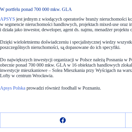
W portfelu ponad 700 000 mkw. GLA
APSYS
jest jednym z wiodących operatorów branży nieruchomości kom
w segmencie nieruchomości handlowych, projektach mixed-use oraz i
i działa jako inwestor, deweloper, agent ds. najmu, menadżer projektu
Dzięki wieloletniemu doświadczeniu i specjalistycznej wiedzy wszystkie 
poszczególnych nieruchomości, są̨ dopasowane do ich specyfiki.
Do największych inwestycji organizacji w Polsce należą Posnania w
obecnie ponad 700 000 mkw. GLA w 16 obiektach handlowych zlokal
inwestycje mieszkaniowe – Solea Mieszkania przy Wyścigach na war
Lofty w centrum Wrocławia.
Apsys Polska
prowadzi również foodhall w Poznaniu.