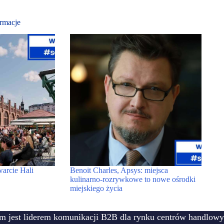
rmacje
warcie Hali
Benoit Charles, Apsys: miejsca
kulinarno-rozrywkowe to nowe ośrodki
miejskiego życia
m jest liderem komunikacji B2B dla rynku centrów handlowy