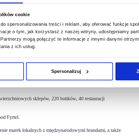
’s Secret to najbardziej szykowna marka bielizny na świecie,
 plików cookie
do spersonalizowania treści i reklam, aby oferować funkcje sp
 oraz bielizny nocnej. Klienci znajdą kobiece i seksowne linie
ormacje o tym, jak korzystasz z naszej witryny, udostępniamy p
m
rt.
Partnerzy mogą połączyć te informacje z innymi danymi otrzym
nia z ich usług.
i Victoria Secret PINK, w sklepie znaleźć można popularne
tion, Victoria’s Secret Heavenly, a także Victoria’s Secret
Spersonalizuj
Z
ny oraz ubrań na co dzień dla młodych kobiet.
owierzchniowych sklepów, 220 butików, 40 restauracji
od Fyrtel.
zenie marek lokalnych z międzynarodowymi brandami, a także