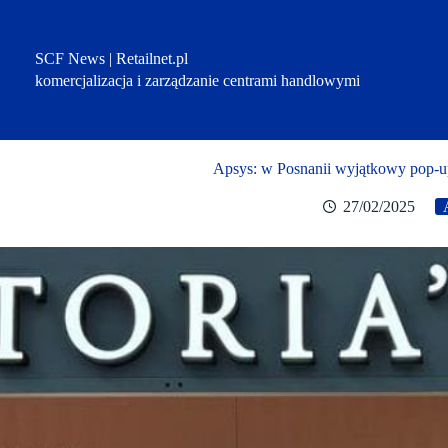
Przejdź
do
treści
SCF News | Retailnet.pl
komercjalizacja i zarządzanie centrami handlowymi
Apsys: w Posnanii wyjątkowy pop-u
27/02/2025