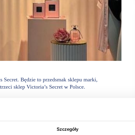
s Secret. Będzie to przedsmak sklepu marki,
rzeci sklep Victoria’s Secret w Polsce.
lientów czekają atrakcje. Mogą skorzystać z bezpłatnego
ałają tylko dwa sklepy stacjonarne marki. Obydwa mieszczą się
y Victoria’s Secret.
można zakupić też w punktach
Szczegóły
ania.