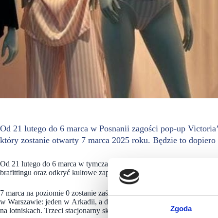
Od 21 lutego do 6 marca w Posnanii zagości pop-up Victoria’
który zostanie otwarty 7 marca 2025 roku. Będzie to dopiero t
Od 21 lutego do 6 marca w tymczasowym kiosku Victoria’s Secret na k
brafittingu oraz odkryć kultowe zapachy Victoria’s Secret.
7 marca na poziomie 0 zostanie zaś otwarty sklep marki. W Polsce dzi
w Warszawie: jeden w Arkadii, a drugi w centrum Złote Tarasy. Produkt
Zgoda
na lotniskach. Trzeci stacjonarny sklep zostanie otwarty w galerii Posn