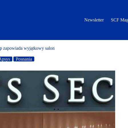
Newsletter
SCF Mag
p zapowiada wyjątkowy salon
Apsys
Posnania