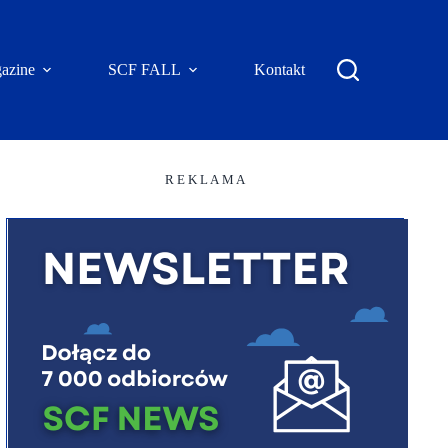
azine
SCF FALL
Kontakt
R E K L A M A