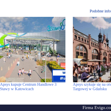
Podobne info
Apsys kupuje Centrum Handlowe 3
Apsys szykuje się na ot
Stawy w Katowicach
Targowej w Gdańsku
Firma Evigo.co