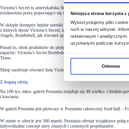
Victoria’s Secret to amerykańska firma powstała w 1977 roku. Victoria
rozsławiona przez pojawiające się na jej wybiegach supermodelki.
Niniejsza strona korzysta z
Wykorzystujemy pliki cookie 
W sklepie dostępny będzie szeroki wybór flagowych biustonoszy, majtek
ruch w naszej witrynie. Inf
z których słynie Victoria’s Secret, takie jak: Victoria, Very Sexy, Drea
Angels, Bombshell, jak również sportowa kolekcja marki, Victoria Spo
reklamowym i analitycznym. 
uzyskanymi podczas korzysta
Ponad to, obok produktów do pielęgnacji ciała oraz kosmetyków z seri
zapachy: Victoria’s Secret Bombshell, Victoria’s Secret Bombshell Seduc
Tease.
Odmowa
Sklep zaoferuje również linię Victoria’s Secret PINK – kolekcję bieliz
Z bogatą ofertą
Na 100 tys. mkw. galerii Posnania znajduje się 40 wielko- i średnio-p
i kawiarni.
W galerii Posnania jest pierwszy w Poznaniu całoroczny food hall – Fo
W sumie w ofercie jest 300 marek. Posnania oferuje wyjątkowe połąc
indywidualne concept story znanych i cenionych projektantów.