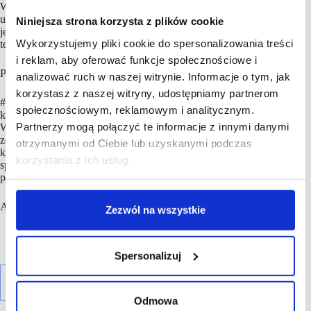
W Afterparty, kończącym pierwszy dzień #scf2025fall, wezmą
udział posiadacze kart wstępu VIP. Jednak lista uczestników
Niniejsza strona korzysta z plików cookie
jest ograniczona do 300 osób. Dlatego decydować będzie
Wykorzystujemy pliki cookie do spersonalizowania treści
termin zakupu karty wstępu.
i reklam, aby oferować funkcje społecznościowe i
Partnerem Afterparty jest
Wilanów Park
.
analizować ruch w naszej witrynie. Informacje o tym, jak
korzystasz z naszej witryny, udostępniamy partnerom
#scf2025fall wyróżnia także strefa Meeting Point,
społecznościowym, reklamowym i analitycznym.
która podczas tej edycji pomieści 1000 uczestników Forum.
Partnerzy mogą połączyć te informacje z innymi danymi
Wszyscy zarejestrowani uczestnicy Forum mogą korzystać
ze specjalnego systemu do umawiania spotkań i nawiązywania
otrzymanymi od Ciebie lub uzyskanymi podczas
kontaktów biznesowych. Dzięki niemu będzie można w łatwy
korzystania z ich usług.
sposób umówić się na spotkania z innymi wystawcami,
partnerami czy prelegentami.
Aby wziąć udział w #scf2025fall kliknij
TUTAJ
.
Zezwól na wszystkie
Spersonalizuj
Odmowa