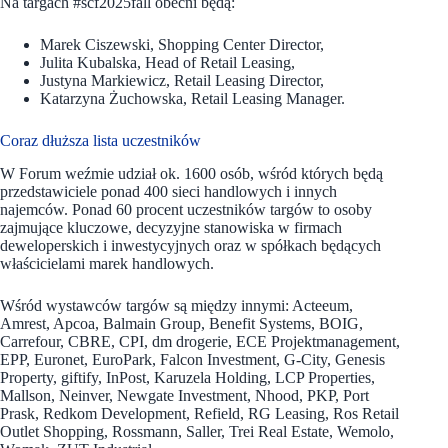
Na targach #scf2025fall obecni będą:
Marek Ciszewski, Shopping Center Director,
Julita Kubalska, Head of Retail Leasing,
Justyna Markiewicz, Retail Leasing Director,
Katarzyna Żuchowska, Retail Leasing Manager.
Coraz dłuższa lista uczestników
W Forum weźmie udział ok. 1600 osób, wśród których będą
przedstawiciele ponad 400 sieci handlowych i innych
najemców. Ponad 60 procent uczestników targów to osoby
zajmujące kluczowe, decyzyjne stanowiska w firmach
deweloperskich i inwestycyjnych oraz w spółkach będących
właścicielami marek handlowych.
Wśród wystawców targów są między innymi: Acteeum,
Amrest, Apcoa, Balmain Group, Benefit Systems, BOIG,
Carrefour, CBRE, CPI, dm drogerie, ECE Projektmanagement,
EPP, Euronet, EuroPark, Falcon Investment, G-City, Genesis
Property, giftify, InPost, Karuzela Holding, LCP Properties,
Mallson, Neinver, Newgate Investment, Nhood, PKP, Port
Prask, Redkom Development, Refield, RG Leasing, Ros Retail
Outlet Shopping, Rossmann, Saller, Trei Real Estate, Wemolo,