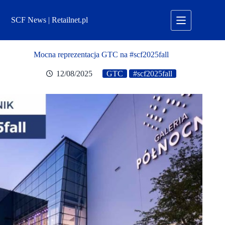
Przejdź
do
SCF News | Retailnet.pl
treści
Mocna reprezentacja GTC na #scf2025fall
12/08/2025
GTC
#scf2025fall