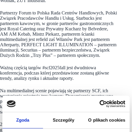
Womak, ZUT Industrial.
Partnerzy Forum to Polska Rada Centrów Handlowych, Polski
Związek Pracodawców Handlu i Usług. Starbucks jest
partnerem kawowym, w gronie partnerów gastronomicznych
jest Royal Catering oraz Prywatny Kucharz by Belvedere,
AM AM Kebab, Mistrz Piekarz, partnerem ścianki
multimedialnej jest refield zaś Wilanów Park jest partnerem
Afterparty, PERFECT LIGHT ILLUMINATION – partnerem
iluminacji, Securitas – partnerem bezpieczeństwa, Związek
Dużych Rodzin „Trzy Plus” – partnerem społecznym.
Ważną częścią targów #scf2025fall jest dwudniowa
konferencja, podczas której przedstawione zostaną główne
trendy, analizy rynku i aktualne raporty.
Na multimedialnej scenie pojawiają się partnerzy SCF, ich
wystąpienia rejestrują trzy kamery. Dynamicznie montowane
prezentacje i wywiady z ekspertami i przedstawicielami
kluczowych deweloperów, inwestorów i najemców
są transmitowane na kanałach YouTube, Linkedin i Facebook.
Zgoda
Szczegóły
O plikach cookies
24 września 2025, godzina 19:00 – dokładnie wtedy pierwsi
goście wejdą do Klubu BANK na ulicy Mazowieckiej.