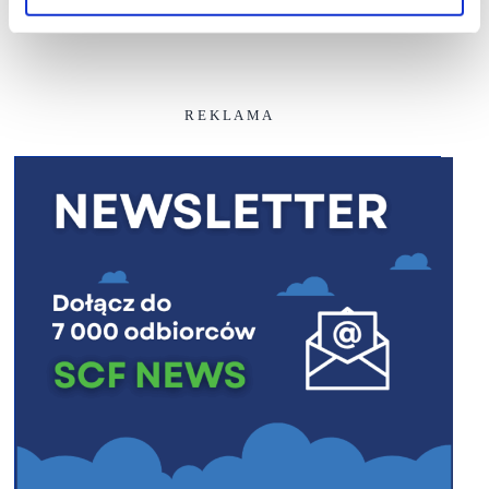
R E K L A M A