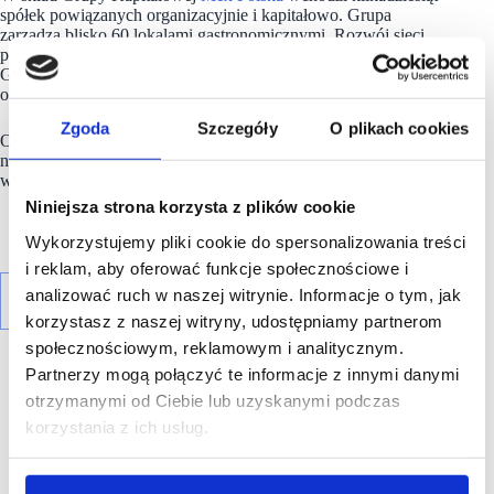
spółek powiązanych organizacyjnie i kapitałowo. Grupa
zarządza blisko 60 lokalami gastronomicznymi.
Rozwój sieci
placówek gastronomicznych pochodzi ze środków własnych
Grupy, kredytów oraz środków finansowych
od franczyzobiorców w ramach umów franczyzowych.
Zgoda
Szczegóły
O plikach cookies
Od 2012 roku spółka
Mex Polska S.A.
jest notowana
na Głównym Rynku Giełdy Papierów Wartościowych (GPW)
w Warszawie.
Niniejsza strona korzysta z plików cookie
Wykorzystujemy pliki cookie do spersonalizowania treści
i reklam, aby oferować funkcje społecznościowe i
analizować ruch w naszej witrynie. Informacje o tym, jak
korzystasz z naszej witryny, udostępniamy partnerom
społecznościowym, reklamowym i analitycznym.
Partnerzy mogą połączyć te informacje z innymi danymi
otrzymanymi od Ciebie lub uzyskanymi podczas
korzystania z ich usług.
R E K L A M A