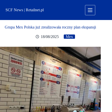
Przejdź
do
SCF News | Retailnet.pl
treści
Grupa Mex Polska już zrealizowała roczny plan ekspansji
18/08/2025
Mex