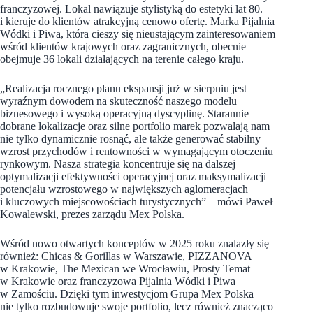
franczyzowej. Lokal nawiązuje stylistyką do estetyki lat 80.
i kieruje do klientów atrakcyjną cenowo ofertę. Marka Pijalnia
Wódki i Piwa, która cieszy się nieustającym zainteresowaniem
wśród klientów krajowych oraz zagranicznych, obecnie
obejmuje 36 lokali działających na terenie całego kraju.
„Realizacja rocznego planu ekspansji już w sierpniu jest
wyraźnym dowodem na skuteczność naszego modelu
biznesowego i wysoką operacyjną dyscyplinę. Starannie
dobrane lokalizacje oraz silne portfolio marek pozwalają nam
nie tylko dynamicznie rosnąć, ale także generować stabilny
wzrost przychodów i rentowności w wymagającym otoczeniu
rynkowym. Nasza strategia koncentruje się na dalszej
optymalizacji efektywności operacyjnej oraz maksymalizacji
potencjału wzrostowego w największych aglomeracjach
i kluczowych miejscowościach turystycznych” – mówi Paweł
Kowalewski, prezes zarządu Mex Polska.
Wśród nowo otwartych konceptów w 2025 roku znalazły się
również: Chicas & Gorillas w Warszawie, PIZZANOVA
w Krakowie, The Mexican we Wrocławiu, Prosty Temat
w Krakowie oraz franczyzowa Pijalnia Wódki i Piwa
w Zamościu. Dzięki tym inwestycjom Grupa Mex Polska
nie tylko rozbudowuje swoje portfolio, lecz również znacząco