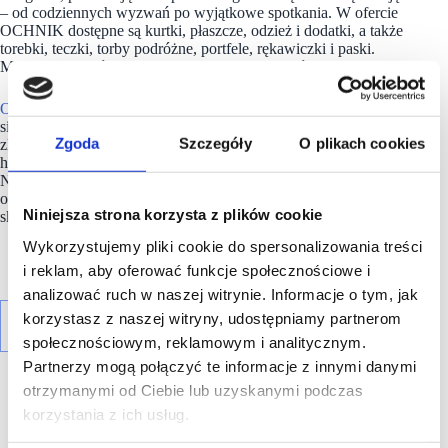
– od codziennych wyzwań po wyjątkowe spotkania. W ofercie
OCHNIK dostępne są kurtki, płaszcze, odzież i dodatki, a także
torebki, teczki, torby podróżne, portfele, rękawiczki i paski.
Marka oferuje również walizki i akcesoria podróżne.
Ochnik
to polska marka z ponad 35-letnią tradycją, posiadająca
sieć ponad 130 salonów firmowych
Zgoda
Szczegóły
O plikach cookies
zlokalizowanych w najbardziej prestiżowych centrach
handlowych w Polsce, Słowacji, Ukrainie i
Niemczech. Kolekcje dostępne w salonach stacjonarnych
oraz sklepie internetowym umożliwiają
Niniejsza strona korzysta z plików cookie
skompletowanie damskiej i męskiej garderoby od stóp do głów.
Wykorzystujemy pliki cookie do spersonalizowania treści
i reklam, aby oferować funkcje społecznościowe i
analizować ruch w naszej witrynie. Informacje o tym, jak
korzystasz z naszej witryny, udostępniamy partnerom
społecznościowym, reklamowym i analitycznym.
Partnerzy mogą połączyć te informacje z innymi danymi
otrzymanymi od Ciebie lub uzyskanymi podczas
korzystania z ich usług.