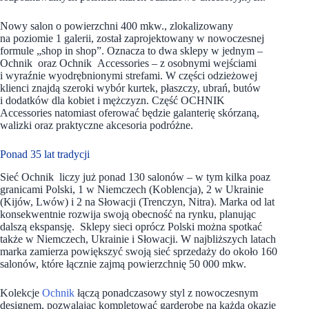
Nowy salon o powierzchni 400 mkw., zlokalizowany
na poziomie 1 galerii, został zaprojektowany w nowoczesnej
formule „shop in shop”. Oznacza to dwa sklepy w jednym –
Ochnik oraz Ochnik Accessories – z osobnymi wejściami
i wyraźnie wyodrębnionymi strefami. W części odzieżowej
klienci znajdą szeroki wybór kurtek, płaszczy, ubrań, butów
i dodatków dla kobiet i mężczyzn. Część OCHNIK
Accessories natomiast oferować będzie galanterię skórzaną,
walizki oraz praktyczne akcesoria podróżne.
Ponad 35 lat tradycji
Sieć Ochnik liczy już ponad 130 salonów – w tym kilka poaz
granicami Polski, 1 w Niemczech (Koblencja), 2 w Ukrainie
(Kijów, Lwów) i 2 na Słowacji (Trenczyn, Nitra). Marka od lat
konsekwentnie rozwija swoją obecność na rynku, planując
dalszą ekspansję. Sklepy sieci oprócz Polski można spotkać
także w Niemczech, Ukrainie i Słowacji. W najbliższych latach
marka zamierza powiększyć swoją sieć sprzedaży do około 160
salonów, które łącznie zajmą powierzchnię 50 000 mkw.
Kolekcje
Ochnik
łączą ponadczasowy styl z nowoczesnym
designem, pozwalając kompletować garderobę na każdą okazję