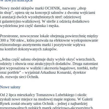
W nowym koncepcie
Nowy model sklepów marki OCHNIK, nazwany „shop
in shop”, opiera się na koncepcji salonów z dwoma wejściami
i aranżacji dwóch wyodrębnionych stref: odzieżowej
i galanteryjno-walizkowej. W strefie z odzieżą dodatkowo
wydzielona jest część damska i męska.
Przestronne, nowoczesne lokale obejmują powierzchnię między
300 a 700 mkw., która pozwala na efektowne wyeksponowanie
różnorodnego asortymentu marki i pozytywnie wpływa
na komfort dokonywanych zakupów.
„Jedna część salonu obejmuje duży wybór okryć wierzchnich,
odzieży i obuwia oraz atrakcyjnych dodatków. Druga natomiast
jest wyposażona w walizki i akcesoria bagażowe, torebki, torby
oraz portfele” – wyjaśniał Arkadiusz Konarski, dyrektor
ds. rozwoju sieci Ochnik.
Nowe salony
Od 2 lipca mieszkańcy Tomaszowa Lubelskiego i okolic
zyskali nowe miejsce na modowej mapie regionu. W Galerii
Rynek został otwarty salon Ochnik – jednej z najbardziej
rozpoznawalnych polskich marek odzieżowo-akcesoryjnych.