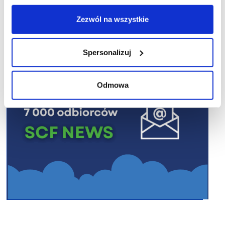
R E K L A M A
Zezwól na wszystkie
Spersonalizuj
Odmowa