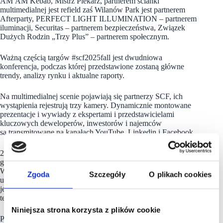
AM AM Kebab, Mistrz Piekarz, partnerem ścianki
multimedialnej jest refield zaś Wilanów Park jest partnerem
Afterparty, PERFECT LIGHT ILLUMINATION – partnerem
iluminacji, Securitas – partnerem bezpieczeństwa, Związek
Dużych Rodzin „Trzy Plus” – partnerem społecznym.
Ważną częścią targów #scf2025fall jest dwudniowa
konferencja, podczas której przedstawione zostaną główne
trendy, analizy rynku i aktualne raporty.
Na multimedialnej scenie pojawiają się partnerzy SCF, ich
wystąpienia rejestrują trzy kamery. Dynamicznie montowane
prezentacje i wywiady z ekspertami i przedstawicielami
kluczowych deweloperów, inwestorów i najemców
są transmitowane na kanałach YouTube, Linkedin i Facebook.
24 września 2025, godzina 19:00 – dokładnie wtedy pierwsi
goście wejdą do Klubu BANK na ulicy Mazowieckiej.
W Afterparty, kończącym pierwszy dzień #scf2025fall, wezmą
Zgoda
Szczegóły
O plikach cookies
udział posiadacze kart wstępu VIP. Jednak lista uczestników
jest ograniczona do 300 osób. Dlatego decydować będzie
termin zakupu karty wstępu.
Niniejsza strona korzysta z plików cookie
Partnerem Afterparty jest
Wilanów Park
.