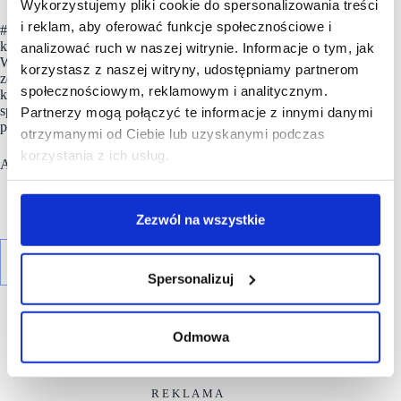
Wykorzystujemy pliki cookie do spersonalizowania treści
i reklam, aby oferować funkcje społecznościowe i
#scf2025fall wyróżnia także strefa Meeting Point,
która podczas tej edycji pomieści 1000 uczestników Forum.
analizować ruch w naszej witrynie. Informacje o tym, jak
Wszyscy zarejestrowani uczestnicy Forum mogą korzystać
korzystasz z naszej witryny, udostępniamy partnerom
ze specjalnego systemu do umawiania spotkań i nawiązywania
społecznościowym, reklamowym i analitycznym.
kontaktów biznesowych. Dzięki niemu będzie można w łatwy
sposób umówić się na spotkania z innymi wystawcami,
Partnerzy mogą połączyć te informacje z innymi danymi
partnerami czy prelegentami.
otrzymanymi od Ciebie lub uzyskanymi podczas
korzystania z ich usług.
Aby wziąć udział w #scf2025fall kliknij
TUTAJ
.
Zezwól na wszystkie
Spersonalizuj
Odmowa
R E K L A M A