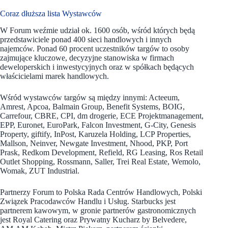
Coraz dłuższa lista Wystawców
W Forum weźmie udział ok. 1600 osób, wśród których będą
przedstawiciele ponad 400 sieci handlowych i innych
najemców. Ponad 60 procent uczestników targów to osoby
zajmujące kluczowe, decyzyjne stanowiska w firmach
deweloperskich i inwestycyjnych oraz w spółkach będących
właścicielami marek handlowych.
Wśród wystawców targów są między innymi: Acteeum,
Amrest, Apcoa, Balmain Group, Benefit Systems, BOIG,
Carrefour, CBRE, CPI, dm drogerie, ECE Projektmanagement,
EPP, Euronet, EuroPark, Falcon Investment, G-City, Genesis
Property, giftify, InPost, Karuzela Holding, LCP Properties,
Mallson, Neinver, Newgate Investment, Nhood, PKP, Port
Prask, Redkom Development, Refield, RG Leasing, Ros Retail
Outlet Shopping, Rossmann, Saller, Trei Real Estate, Wemolo,
Womak, ZUT Industrial.
Partnerzy Forum to Polska Rada Centrów Handlowych, Polski
Związek Pracodawców Handlu i Usług. Starbucks jest
partnerem kawowym, w gronie partnerów gastronomicznych
jest Royal Catering oraz Prywatny Kucharz by Belvedere,