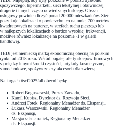
TEDi. Najlepiej, aby były położone w pobliżu dyskontu
spożywczego, hipermarketu, sieci tekstylnej i obuwniczej,
drogerie i innych często odwiedzanych sklepy. Obszar
usługowy powinien liczyć ponad 20.000 mieszkańców. Sieć
poszukuje lokalizacji o powierzchni co najmniej 700 metrów
kwadratowych na parterze, w strefach ruchu pieszego lub
w najlepszych lokalizacjach o bardzo wysokiej frekwencji,
możliwe również lokalizacje na poziomie -1 w galerii
handlowej.
TEDi jest niemiecką marką ekonomiczną obecną na polskim
rynku od 2018 roku. Wśród bogatej oferty sklepów firmowych
są między innymi środki czystości, artykuły kosmetyczne,
samochodowe, spożywcze czy akcesoria dla zwierząt.
Na targach #scf2025fall obecni będą:
Robert Boguszewski, Prezes Zarządu,
Kamil Kupisz, Dyrektor ds. Rozwoju Sieci,
Andrzej Fotek, Regionalny Menadżer ds. Ekspansji,
Łukasz Warszewski, Regionalny Menadżer
ds. Ekspansji,
Małgorzata Jaroniek, Regionalny Menadżer
ds. Ekspansji.