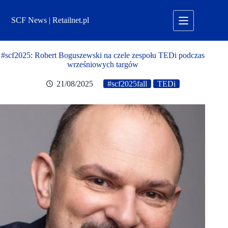
Przejdź
do
SCF News | Retailnet.pl
treści
#scf2025: Robert Boguszewski na czele zespołu TEDi podczas
wrześniowych targów
21/08/2025
#scf2025fall
TEDi