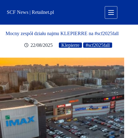
Przejdź
do
SCF News | Retailnet.pl
treści
Mocny zespół działu najmu KLEPIERRE na #scf2025fall
22/08/2025
Klepierre
#scf2025fall