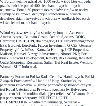
W Forum weźmie udział ok. 1600 osób, wśród których będą
przedstawiciele ponad 400 sieci handlowych i innych
najemców. Ponad 60 procent uczestników targów to osoby
zajmujące kluczowe, decyzyjne stanowiska w firmach
deweloperskich i inwestycyjnych oraz w spółkach będących
właścicielami marek handlowych.
Wśród wystawców targów są między innymi: Acteeum,
Amrest, Apcoa, Balmain Group, Benefit Systems, BOIG,
Carrefour, CBRE, CPI, dm drogerie, ECE Projektmanagement,
EPP, Euronet, EuroPark, Falcon Investment, G-City, Genesis
Property, giftify, InPost, Karuzela Holding, LCP Properties,
Mallson, Neinver, Newgate Investment, Nhood, PKP, Port
Prask, Redkom Development, Refield, RG Leasing, Ros Retail
Outlet Shopping, Rossmann, Saller, Trei Real Estate, Wemolo,
Womak, ZUT Industrial.
Partnerzy Forum to Polska Rada Centrów Handlowych, Polski
Związek Pracodawców Handlu i Usług. Starbucks jest
partnerem kawowym, w gronie partnerów gastronomicznych
jest Royal Catering oraz Prywatny Kucharz by Belvedere,
partnerem ścianki multimedialnej jest refield zaś Wilanów Park
jest partnerem Afterparty, PERFECT LIGHT
ILLUMINATION – partnerem iluminacji, Securitas –