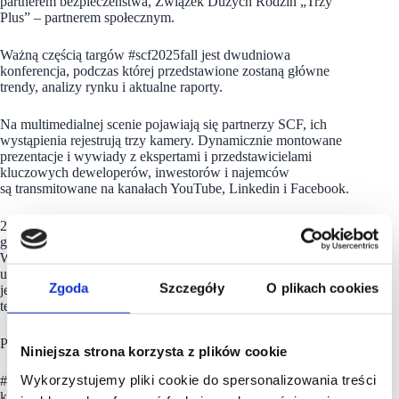
partnerem bezpieczeństwa, Związek Dużych Rodzin „Trzy
Plus” – partnerem społecznym.
Ważną częścią targów #scf2025fall jest dwudniowa
konferencja, podczas której przedstawione zostaną główne
trendy, analizy rynku i aktualne raporty.
Na multimedialnej scenie pojawiają się partnerzy SCF, ich
wystąpienia rejestrują trzy kamery. Dynamicznie montowane
prezentacje i wywiady z ekspertami i przedstawicielami
kluczowych deweloperów, inwestorów i najemców
są transmitowane na kanałach YouTube, Linkedin i Facebook.
24 września 2025, godzina 19:00 – dokładnie wtedy pierwsi
goście wejdą do Klubu BANK na ulicy Mazowieckiej.
W Afterparty, kończącym pierwszy dzień #scf2025fall, wezmą
udział posiadacze kart wstępu VIP. Jednak lista uczestników
Zgoda
Szczegóły
O plikach cookies
jest ograniczona do 300 osób. Dlatego decydować będzie
termin zakupu karty wstępu.
Partnerem Afterparty jest
Wilanów Park
.
Niniejsza strona korzysta z plików cookie
Wykorzystujemy pliki cookie do spersonalizowania treści
#scf2025fall wyróżnia także strefa Meeting Point,
która podczas tej edycji pomieści 1000 uczestników Forum.