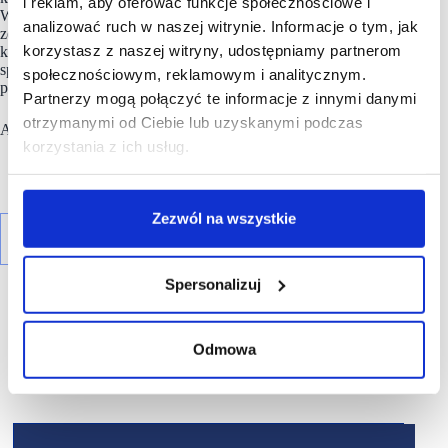
i reklam, aby oferować funkcje społecznościowe i
Wszyscy zarejestrowani uczestnicy Forum mogą korzystać
analizować ruch w naszej witrynie. Informacje o tym, jak
ze specjalnego systemu do umawiania spotkań i nawiązywania
korzystasz z naszej witryny, udostępniamy partnerom
kontaktów biznesowych. Dzięki niemu będzie można w łatwy
sposób umówić się na spotkania z innymi wystawcami,
społecznościowym, reklamowym i analitycznym.
partnerami czy prelegentami.
Partnerzy mogą połączyć te informacje z innymi danymi
otrzymanymi od Ciebie lub uzyskanymi podczas
Avy wziąć udział w #scf2025fall kliknij
TUTAJ
korzystania z ich usług.
Zezwól na wszystkie
Spersonalizuj
Odmowa
R E K L A M A