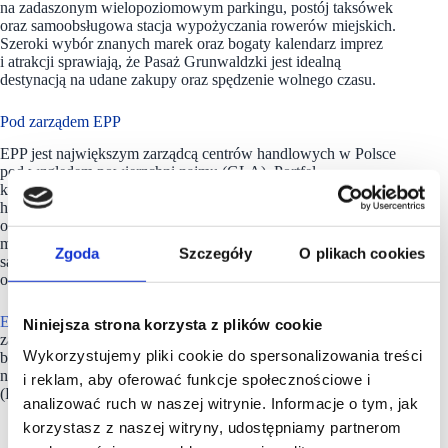
na zadaszonym wielopoziomowym parkingu, postój taksówek
oraz samoobsługowa stacja wypożyczania rowerów miejskich.
Szeroki wybór znanych marek oraz bogaty kalendarz imprez
i atrakcji sprawiają, że Pasaż Grunwaldzki jest idealną
destynacją na udane zakupy oraz spędzenie wolnego czasu.
Pod zarządem EPP
EPP jest największym zarządcą centrów handlowych w Polsce
pod względem powierzchni najmu (GLA). Portfel,
którym zarządza, obejmuje 34 projekty (28 obiektów
handlowych i 6 kompleksów biurowych) o łącznej wartości
około 2,9 miliardów euro i powierzchni najmu wynoszącej 1,2
miliona metrów kwadratowych. Nieruchomości
Zgoda
Szczegóły
O plikach cookies
są zlokalizowane w najbardziej atrakcyjnych polskich miastach
o największym popycie konsumenckim i potencjale wzrostu.
EPP
dąży do dostarczenia najemcom atrakcyjnej i innowacyjnie
Niniejsza strona korzysta z plików cookie
zarządzanej powierzchni, wspierając w ten sposób rozwój ich
Wykorzystujemy pliki cookie do spersonalizowania treści
biznesu. Firma należy do Redefine Properties, drugiego
największego funduszu inwestującego w nieruchomości
i reklam, aby oferować funkcje społecznościowe i
(REIT) notowanego na giełdzie w Johannesburgu (JSE).
analizować ruch w naszej witrynie. Informacje o tym, jak
korzystasz z naszej witryny, udostępniamy partnerom