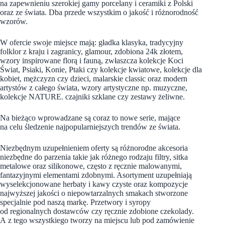
na zapewnieniu szerokiej gamy porcelany i ceramiki z Polski
oraz ze świata. Dba przede wszystkim o jakość i różnorodność
wzorów.
W ofercie swoje miejsce mają: gładka klasyka, tradycyjny
folklor z kraju i zagranicy, glamour, zdobiona 24k złotem,
wzory inspirowane florą i fauną, zwłaszcza kolekcje Koci
Świat, Psiaki, Konie, Ptaki czy kolekcje kwiatowe, kolekcje dla
kobiet, mężczyzn czy dzieci, malarskie classic oraz modern
artystów z całego świata, wzory artystyczne np. muzyczne,
kolekcje NATURE. czajniki szklane czy zestawy żeliwne.
Na bieżąco wprowadzane są coraz to nowe serie, mające
na celu śledzenie najpopularniejszych trendów ze świata.
Niezbędnym uzupełnieniem oferty są różnorodne akcesoria
niezbędne do parzenia takie jak różnego rodzaju filtry, sitka
metalowe oraz silikonowe, często z ręcznie malowanymi,
fantazyjnymi elementami zdobnymi. Asortyment uzupełniają
wyselekcjonowane herbaty i kawy czyste oraz kompozycje
najwyższej jakości o niepowtarzalnych smakach stworzone
specjalnie pod naszą markę. Przetwory i syropy
od regionalnych dostawców czy ręcznie zdobione czekolady.
A z tego wszystkiego tworzy na miejscu lub pod zamówienie