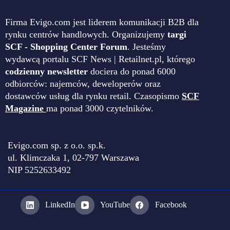
Firma Evigo.com jest liderem komunikacji B2B dla
rynku centrów handlowych. Organizujemy
targi
SCF - Shopping Center Forum
. Jesteśmy
wydawcą portalu SCF News | Retailnet.pl, którego
codzienny newsletter
dociera do ponad 6000
odbiorców: najemców, deweloperów oraz
dostawców usług dla rynku retail. Czasopismo
SCF
Magazine
ma ponad 3000 czytelników.
Evigo.com sp. z o.o. sp.k.
ul. Klimczaka 1, 02-797 Warszawa
NIP 5252633492
LinkedIn
YouTube
Facebook