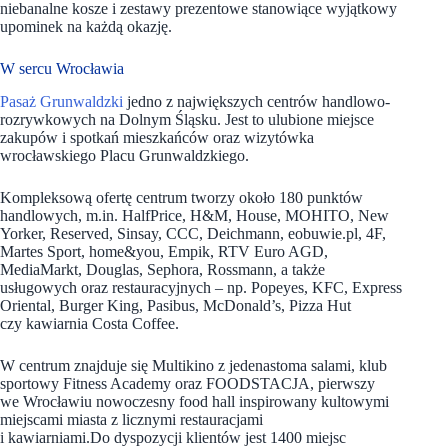
niebanalne kosze i zestawy prezentowe stanowiące wyjątkowy
upominek na każdą okazję.
W sercu Wrocławia
Pasaż Grunwaldzki
jedno z największych centrów handlowo-
rozrywkowych na Dolnym Śląsku. Jest to ulubione miejsce
zakupów i spotkań mieszkańców oraz wizytówka
wrocławskiego Placu Grunwaldzkiego.
Kompleksową ofertę centrum tworzy około 180 punktów
handlowych, m.in. HalfPrice, H&M, House, MOHITO, New
Yorker, Reserved, Sinsay, CCC, Deichmann, eobuwie.pl, 4F,
Martes Sport, home&you, Empik, RTV Euro AGD,
MediaMarkt, Douglas, Sephora, Rossmann, a także
usługowych oraz restauracyjnych – np. Popeyes, KFC, Express
Oriental, Burger King, Pasibus, McDonald’s, Pizza Hut
czy kawiarnia Costa Coffee.
W centrum znajduje się Multikino z jedenastoma salami, klub
sportowy Fitness Academy oraz FOODSTACJA, pierwszy
we Wrocławiu nowoczesny food hall inspirowany kultowymi
miejscami miasta z licznymi restauracjami
i kawiarniami.Do dyspozycji klientów jest 1400 miejsc