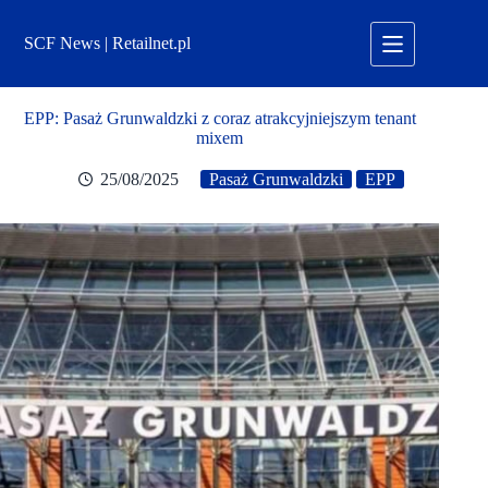
Przejdź
do
SCF News | Retailnet.pl
treści
EPP: Pasaż Grunwaldzki z coraz atrakcyjniejszym tenant
mixem
25/08/2025
Pasaż Grunwaldzki
EPP